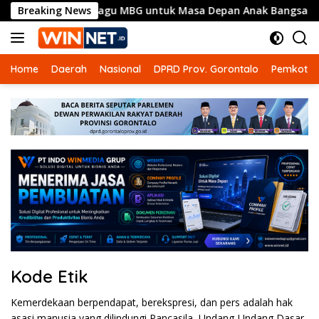
Langsung
Kembali Suarakan Lagu MBG untuk Masa Depan Anak Bangsa
Breaking News
ke
konten
Home
Daerah
Nasional
DPRD Prov. Gorontalo
Pemkot G
Kode Etik
Kemerdekaan berpendapat, berekspresi, dan pers adalah hak
asasi manusia yang dilindungi Pancasila, Undang-Undang Dasar