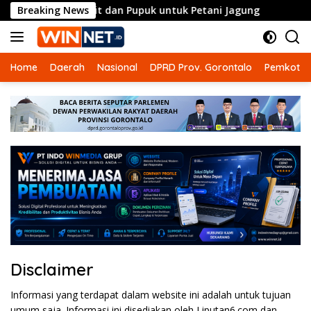
Langsung
a Penyaluran Bibit dan Pupuk untuk Petani Jagung
Breaking News
Kom
ke
konten
Home
Daerah
Nasional
DPRD Prov. Gorontalo
Pemkot G
Disclaimer
Informasi yang terdapat dalam website ini adalah untuk tujuan
umum saja. Informasi ini disediakan oleh Liputan6.com dan