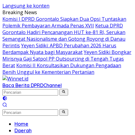
Langsung ke konten
Breaking News
Komisi I DPRD Gorontalo Siapkan Dua Opsi Tuntaskan
Polemik Pembayaran Armada Penas XVII
Ketua DPRD
Gorontalo Hadiri Pencanangan HUT ke-81 RI, Serukan
Semangat Nasionalisme dan Gotong Royong di Danau
Perintis
Yeyen Sidiki: APBD Perubahan 2026 Harus
Berdampak Nyata bagi Masyarakat
Yeyen Sidiki Bongkar
Mirisnya Gaji Satpol PP Outsourcing di Tengah Tugas
Berat
Komisi II Konsultasikan Dukungan Pengadaan
Benih Unggul ke Kementerian Pertanian
Baca Berita DPRD
Channel
Home
Daerah