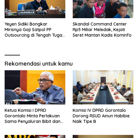
Yeyen Sidiki Bongkar
Skandal Command Center
Mirisnya Gaji Satpol PP
Rp5 Miliar Meledak, Kejati
Outsourcing di Tengah Tugas
Seret Mantan Kadis Kominfo
Berat
Rekomendasi untuk kamu
Ketua Komisi I DPRD
Komisi IV DPRD Gorontalo
Gorontalo Minta Perlakuan
Dorong RSUD Ainun Habibie
Sama Penyaluran Bibit dan
Naik Tipe B
Pupuk untuk Petani Jagung