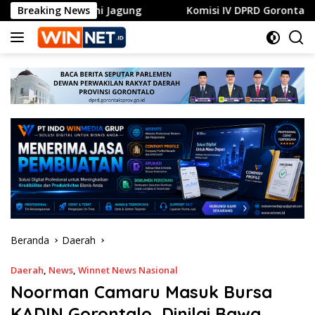
Langsung
ani Jagung
Breaking News
Komisi IV DPRD Gorontalo Dorong RSUD Ainun
ke
konten
Beranda
Daerah
Daerah
,
News
,
Winnet News Nasional
Noorman Camaru Masuk Bursa
KADIN Gorontalo, Dinilai Bawa