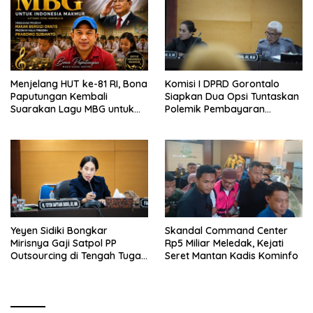
Menjelang HUT ke-81 RI, Bona
Komisi I DPRD Gorontalo
Paputungan Kembali
Siapkan Dua Opsi Tuntaskan
Suarakan Lagu MBG untuk
Polemik Pembayaran
Masa Depan Anak Bangsa
Armada Penas XVII
Yeyen Sidiki Bongkar
Skandal Command Center
Mirisnya Gaji Satpol PP
Rp5 Miliar Meledak, Kejati
Outsourcing di Tengah Tugas
Seret Mantan Kadis Kominfo
Berat