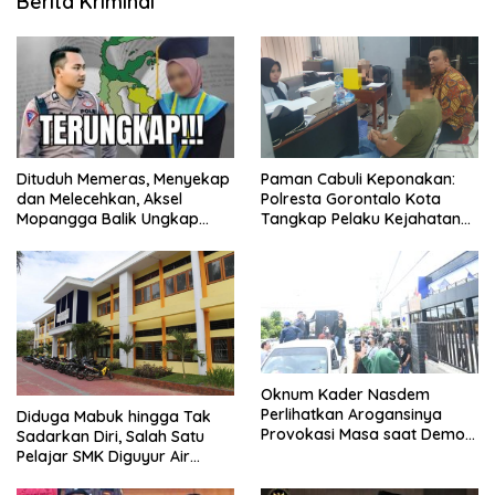
Berita Kriminal
Dituduh Memeras, Menyekap
Paman Cabuli Keponakan:
dan Melecehkan, Aksel
Polresta Gorontalo Kota
Mopangga Balik Ungkap
Tangkap Pelaku Kejahatan
Fakta Mengejutkan!
Seksual
Oknum Kader Nasdem
Perlihatkan Arogansinya
Diduga Mabuk hingga Tak
Provokasi Masa saat Demo
Sadarkan Diri, Salah Satu
Dugaan Pelecehan Profesi
Pelajar SMK Diguyur Air
Jurnalis
hingga Diberikan Benturan