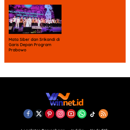
Masa Depan Anak Bangsa
Mata Siber dan Srikandi di
Garis Depan Program
Prabowo