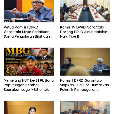
Ketua Komisi I DPRD
Komisi IV DPRD Gorontalo
Gorontalo Minta Perlakuan
Dorong RSUD Ainun Habibie
Sama Penyaluran Bibit dan
Naik Tipe B
Pupuk untuk Petani Jagung
Menjelang HUT ke-81 RI, Bona
Komisi I DPRD Gorontalo
Paputungan Kembali
Siapkan Dua Opsi Tuntaskan
Suarakan Lagu MBG untuk
Polemik Pembayaran
Masa Depan Anak Bangsa
Armada Penas XVII