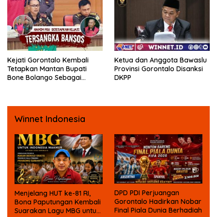
Fisik oleh Beberapa
Temannya
Kejati Gorontalo Kembali
Ketua dan Anggota Bawaslu
Tetapkan Mantan Bupati
Provinsi Gorontalo Disanksi
Bone Bolango Sebagai
DKPP
Tersangka Kasus Korupsi
Dana Bansos
Winnet Indonesia
DPD PDI Perjuangan
Menjelang HUT ke-81 RI,
Gorontalo Hadirkan Nobar
Bona Paputungan Kembali
Final Piala Dunia Berhadiah
Suarakan Lagu MBG untuk