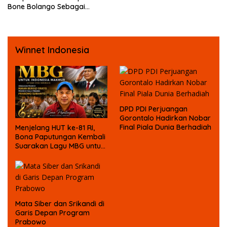
Bone Bolango Sebagai
Tersangka Kasus Korupsi
Dana Bansos
Winnet Indonesia
DPD PDI Perjuangan
Gorontalo Hadirkan Nobar
Final Piala Dunia Berhadiah
Menjelang HUT ke-81 RI,
Bona Paputungan Kembali
Suarakan Lagu MBG untuk
Masa Depan Anak Bangsa
Mata Siber dan Srikandi di
Garis Depan Program
Prabowo