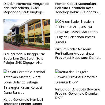
Dituduh Memeras, Menyekap
Paman Cabuli Keponakan:
dan Melecehkan, Aksel
Polresta Gorontalo Kota
Mopangga Balik Ungkap
Tangkap Pelaku Kejahatan
Fakta Mengejutkan!
Seksual
Oknum Kader Nasdem
Perlihatkan Arogansinya
Diduga Mabuk hingga Tak
Provokasi Masa saat Demo
Sadarkan Diri, Salah Satu
Dugaan Pelecehan Profesi
Pelajar SMK Diguyur Air
Jurnalis
hingga Diberikan Benturan
Fisik oleh Beberapa
Temannya
Ketua dan Anggota Bawaslu
Provinsi Gorontalo Disanksi
DKPP
Kejati Gorontalo Kembali
Tetapkan Mantan Bupati