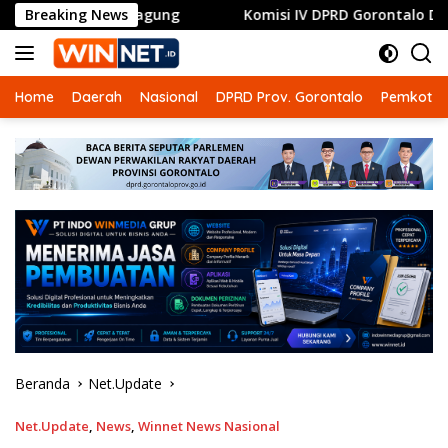
Langsung
i Jagung
Breaking News
Komisi IV DPRD Gorontalo Dorong RSUD Ainun H
ke
konten
Home
Daerah
Nasional
DPRD Prov. Gorontalo
Pemkot G
Beranda
Net.Update
Net.Update
,
News
,
Winnet News Nasional