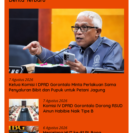
7 Agustus 2026
Ketua Komisi I DPRD Gorontalo Minta Perlakuan Sama
Penyaluran Bibit dan Pupuk untuk Petani Jagung
7 Agustus 2026
Komisi IV DPRD Gorontalo Dorong RSUD
Ainun Habibie Naik Tipe B
6 Agustus 2026
Menjelang HUT ke-81 RI, Bona