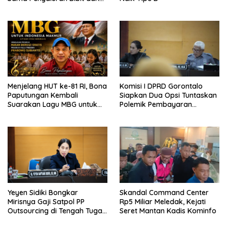
Pupuk untuk Petani Jagung
Menjelang HUT ke-81 RI, Bona
Komisi I DPRD Gorontalo
Paputungan Kembali
Siapkan Dua Opsi Tuntaskan
Suarakan Lagu MBG untuk
Polemik Pembayaran
Masa Depan Anak Bangsa
Armada Penas XVII
Yeyen Sidiki Bongkar
Skandal Command Center
Mirisnya Gaji Satpol PP
Rp5 Miliar Meledak, Kejati
Outsourcing di Tengah Tugas
Seret Mantan Kadis Kominfo
Berat