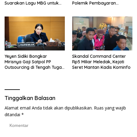
Suarakan Lagu MBG untuk
Polemik Pembayaran
Masa Depan Anak Bangsa
Armada Penas XVII
Yeyen Sidiki Bongkar
Skandal Command Center
Mirisnya Gaji Satpol PP
Rp5 Miliar Meledak, Kejati
Outsourcing di Tengah Tugas
Seret Mantan Kadis Kominfo
Berat
Tinggalkan Balasan
Alamat email Anda tidak akan dipublikasikan.
Ruas yang wajib
ditandai
*