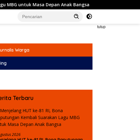
Masa Depan Anak Bangsa
Komisi I DPRD Gorontalo Sia
tutup
urnalis Warga
ing
erita Terbaru
Agustus 2026
njelang HUT ke-81 RI, Bona Paputungan