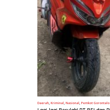
Daerah
,
Kriminal
,
Nasional
,
Pemkot Gorontalo
2023
Lagi-lagi Berulah! PT BFI dan P