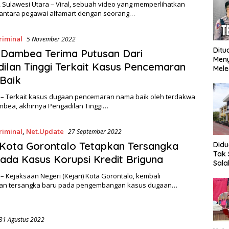
 Sulawesi Utara – Viral, sebuah video yang memperlihatkan
 antara pegawai alfamart dengan seorang…
riminal
5 November 2022
Ditu
 Dambea Terima Putusan Dari
Men
ilan Tinggi Terkait Kasus Pencemaran
Mele
Mop
Baik
Ung
Meng
 – Terkait kasus dugaan pencemaran nama baik oleh terdakwa
bea, akhirnya Pengadilan Tinggi…
riminal
,
Net.Update
27 September 2022
 Kota Gorontalo Tetapkan Tersangka
Did
Tak 
ada Kasus Korupsi Kredit Briguna
Sala
SMK 
– Kejaksaan Negeri (Kejari) Kota Gorontalo, kembali
hing
an tersangka baru pada pengembangan kasus dugaan…
Bent
Beb
31 Agustus 2022