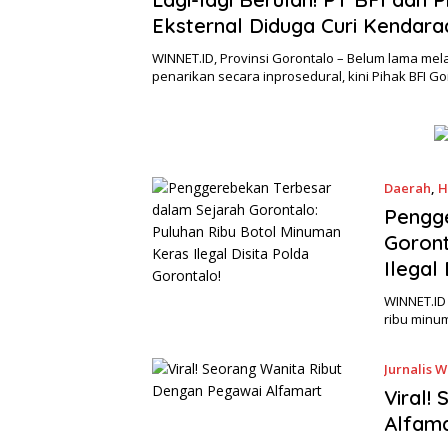
Eksternal Diduga Curi Kendaraa
Konsumen di Parkiran Kantor
WINNET.ID, Provinsi Gorontalo – Belum lama me
penarikan secara inprosedural, kini Pihak BFI G
Daerah
,
H
Pengg
Goront
Ilegal
WINNET.ID
ribu minum
Jurnalis 
Viral!
Alfam