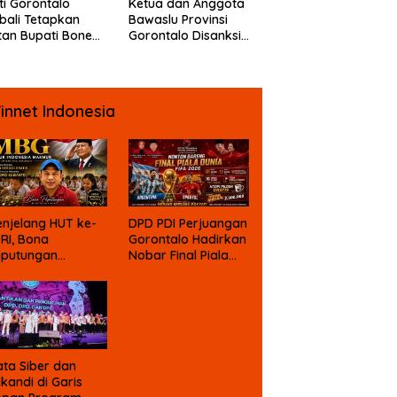
ti Gorontalo
Ketua dan Anggota
ali Tetapkan
Bawaslu Provinsi
an Bupati Bone
Gorontalo Disanksi
ngo Sebagai
DKPP
angka Kasus
psi Dana Bansos
innet Indonesia
njelang HUT ke-
DPD PDI Perjuangan
 RI, Bona
Gorontalo Hadirkan
aputungan
Nobar Final Piala
mbali Suarakan
Dunia Berhadiah
gu MBG untuk
asa Depan Anak
angsa
ta Siber dan
ikandi di Garis