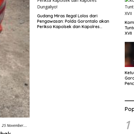
Gudang Miras Ilegal Lolos dari
Pengawasan: Polda Gorontalo akan
Komi
Periksa Kapolsek dan Kapolres
Tun
Dungaliyo!
XVII
Ket
Goro
Pen
81 R
Sem
Nasi
Goto
Pop
Dana
1
25 November
ihak