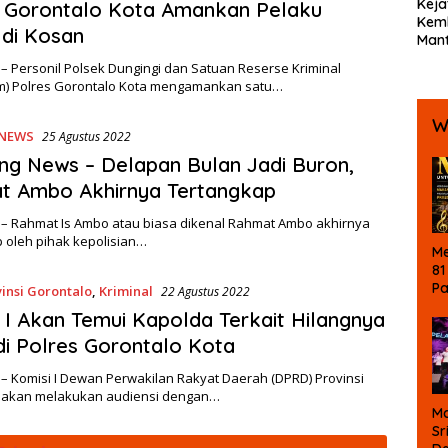
Keja
s Gorontalo Kota Amankan Pelaku
Kemb
 di Kosan
Mant
Bola
– Personil Polsek Dungingi dan Satuan Reserse Kriminal
Ters
im) Polres Gorontalo Kota mengamankan satu…
Koru
W
NEWS
25 Agustus 2022
ng News – Delapan Bulan Jadi Buron,
t Ambo Akhirnya Tertangkap
 – Rahmat Is Ambo atau biasa dikenal Rahmat Ambo akhirnya
 oleh pihak kepolisian…
Me
81
P
insi Gorontalo
,
Kriminal
22 Agustus 2022
Ke
 I Akan Temui Kapolda Terkait Hilangnya
La
di Polres Gorontalo Kota
M
B
– Komisi I Dewan Perwakilan Rakyat Daerah (DPRD) Provinsi
 akan melakukan audiensi dengan…
Ma
Sr