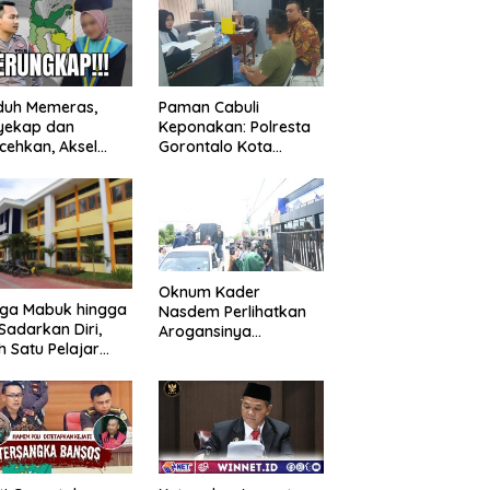
duh Memeras,
Paman Cabuli
yekap dan
Keponakan: Polresta
cehkan, Aksel
Gorontalo Kota
angga Balik
Tangkap Pelaku
kap Fakta
Kejahatan Seksual
ejutkan!
Oknum Kader
uga Mabuk hingga
Nasdem Perlihatkan
Sadarkan Diri,
Arogansinya
h Satu Pelajar
Provokasi Masa saat
Diguyur Air
Demo Dugaan
ga Diberikan
Pelecehan Profesi
uran Fisik oleh
Jurnalis
erapa Temannya