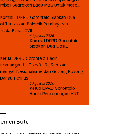
mbali Suarakan Lagu MBG untuk Masa
epan Anak Bangsa
 Sidiki: Jangan Biarkan
Fadli Poha: Anggaran DPMPTSP
F
n GORR Tanpa Kepastian
Harus Diperkuat untuk
P
um
Dongkrak Investasi Gorontalo
O
B
4 Agustus 2026
Komisi I DPRD Gorontalo
Siapkan Dua Opsi
Tuntaskan Polemik
Pembayaran Armada
Penas XVII
3 Agustus 2026
Ketua DPRD Gorontalo
Hadiri Pencanangan HUT
ke-81 RI, Serukan
Semangat Nasionalisme
dan Gotong Royong di
Danau Perintis
lemen Botu