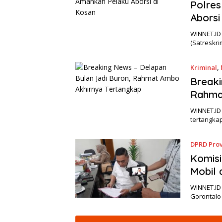
Polre
Aborsi
WINNET.ID 
(Satreskr
Kriminal
,
Breaki
Rahma
WINNET.ID
tertangkap
DPRD Prov
Komisi
Mobil 
WINNET.ID 
Gorontalo