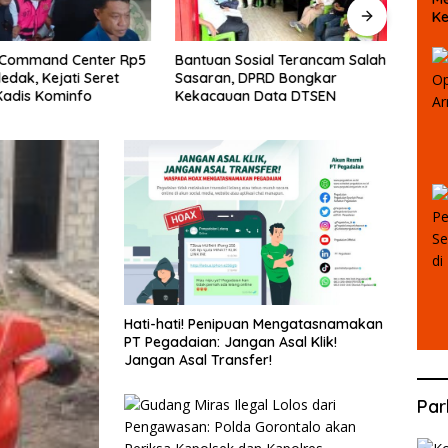
Ke
D
 Command Center Rp5
Bantuan Sosial Terancam Salah
Yeyen
ledak, Kejati Seret
Sasaran, DPRD Bongkar
Laha
Kadis Kominfo
Kekacauan Data DTSEN
Huk
Hati-hati! Penipuan Mengatasnamakan
PT Pegadaian: Jangan Asal Klik!
Jangan Asal Transfer!
Par