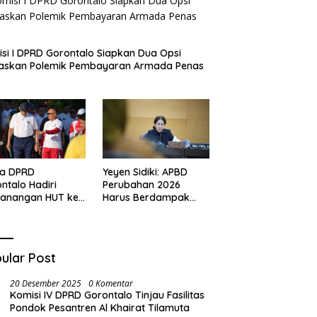
si I DPRD Gorontalo Siapkan Dua Opsi
taskan Polemik Pembayaran Armada Penas
ua DPRD
Yeyen Sidiki: APBD
ntalo Hadiri
Perubahan 2026
canangan HUT ke-
Harus Berdampak
I, Serukan
Nyata bagi
angat
Masyarakat
onalisme dan
ng Royong di
ular Post
u Perintis
20 Desember 2025
0 Komentar
Komisi IV DPRD Gorontalo Tinjau Fasilitas
Pondok Pesantren Al Khairat Tilamuta