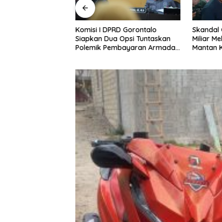
UT ke-81 RI, Bona
Komisi I DPRD Gorontalo
Skandal
 Kembali Suarakan
Siapkan Dua Opsi Tuntaskan
Miliar Me
ntuk Masa Depan
Polemik Pembayaran Armada
Mantan 
a
Penas XVII