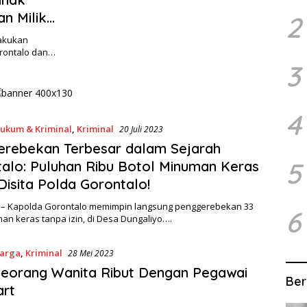
n Milik
2
lakukan
orontalo dan…
3
4
ukum & Kriminal
,
Kriminal
20 Juli 2023
erebekan Terbesar dalam Sejarah
5
alo: Puluhan Ribu Botol Minuman Keras
 Disita Polda Gorontalo!
 – Kapolda Gorontalo memimpin langsung penggerebekan 33
6
an keras tanpa izin, di Desa Dungaliyo….
Warga
,
Kriminal
28 Mei 2023
 Seorang Wanita Ribut Dengan Pegawai
Ber
art