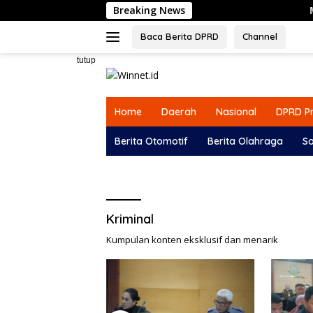
Langsung
Breaking News
Menjelang HUT k
ke
konten
Baca Berita DPRD
Channel
tutup
Home
Daerah
Nasional
DPRD Pr
Berita Otomotif
Berita Olahraga
So
Kriminal
Kumpulan konten eksklusif dan menarik