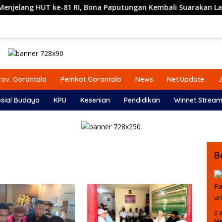
e-81 RI, Bona Paputungan Kembali Suarakan Lagu MBG untuk 
ov. Gorontalo
Pemkot Gorontalo
News
Net.Update
J
sial Budaya
KPU
Kesenian
Pendidikan
Winnet Stream
B
6 
Me