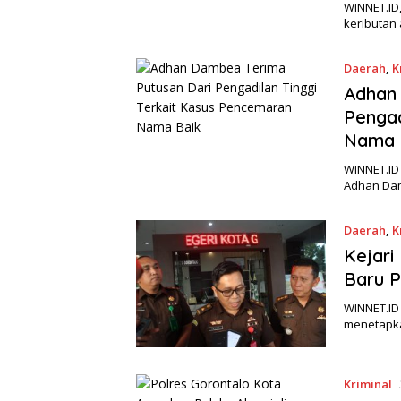
WINNET.ID,
keributan
Daerah
,
K
Adhan
Pengad
Nama 
WINNET.ID
Adhan Dam
Daerah
,
K
Kejari
Baru P
WINNET.ID 
menetapk
Kriminal