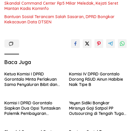
Skandal Command Center Rp5 Miliar Meledak, Kejati Seret
Mantan Kadis Kominfo
Bantuan Sosial Terancam Salah Sasaran, DPRD Bongkar
Kekacauan Data DTSEN
Baca Juga
Ketua Komisi I DPRD
Komisi IV DPRD Gorontalo
Gorontalo Minta Perlakuan
Dorong RSUD Ainun Habibie
Sama Penyaluran Bibit dan
Naik Tipe B
Pupuk untuk Petani Jagung
Komisi I DPRD Gorontalo
Yeyen Sidiki Bongkar
Siapkan Dua Opsi Tuntaskan
Mirisnya Gaji Satpol PP
Polemik Pembayaran
Outsourcing di Tengah Tugas
Armada Penas XVII
Berat