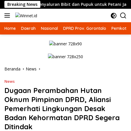
Langsung
uan Sama Penyaluran Bibit dan Pupuk untuk Petani Jagung
Breaking News
ke
konten
Home
Daerah
Nasional
DPRD Prov. Gorontalo
Pemkot G
Beranda
News
News
Dugaan Perambahan Hutan
Oknum Pimpinan DPRD, Aliansi
Pemerhati Lingkungan Desak
Badan Kehormatan DPRD Segera
Ditindak