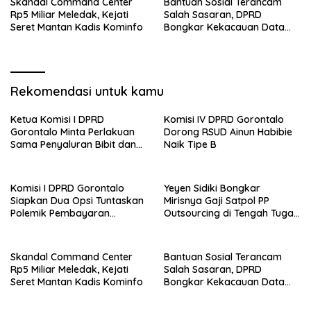
Skandal Command Center
Bantuan Sosial Terancam
Rp5 Miliar Meledak, Kejati
Salah Sasaran, DPRD
Seret Mantan Kadis Kominfo
Bongkar Kekacauan Data
DTSEN
Rekomendasi untuk kamu
Ketua Komisi I DPRD
Komisi IV DPRD Gorontalo
Gorontalo Minta Perlakuan
Dorong RSUD Ainun Habibie
Sama Penyaluran Bibit dan
Naik Tipe B
Pupuk untuk Petani Jagung
Komisi I DPRD Gorontalo
Yeyen Sidiki Bongkar
Siapkan Dua Opsi Tuntaskan
Mirisnya Gaji Satpol PP
Polemik Pembayaran
Outsourcing di Tengah Tugas
Armada Penas XVII
Berat
Skandal Command Center
Bantuan Sosial Terancam
Rp5 Miliar Meledak, Kejati
Salah Sasaran, DPRD
Seret Mantan Kadis Kominfo
Bongkar Kekacauan Data
DTSEN