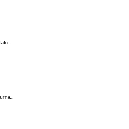
talo…
purna…