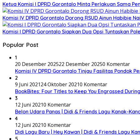
Ketua Komisi I DPRD Gorontalo Minta Perlakuan Sama Pen
Komisi IV DPRD Gorontalo Dorong RSUD Ainun Habibie Nai
Komisi I DPRD Gorontalo Siapkan Dua Opsi Tuntaskan Po
Popular Post
1
20 Desember 2025
22 Desember 2025
0 Komentar
Komisi IV DPRD Gorontalo Tinjau Fasilitas Pondok Pe
2
9 Juni 2021
24 Oktober 2021
0 Komentar
BookBites: Four Titles to Keep You Engrossed During
3
12 Juni 2021
0 Komentar
Belon Udara Panas | Didi & Friends Lagu Kanak-Kana
4
12 Juni 2021
0 Komentar
Didi Lagu Baru | Hey Kawan | Didi & Friends Lagu K
5