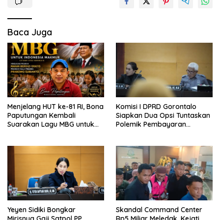
Baca Juga
Menjelang HUT ke-81 RI, Bona
Komisi I DPRD Gorontalo
Paputungan Kembali
Siapkan Dua Opsi Tuntaskan
Suarakan Lagu MBG untuk
Polemik Pembayaran
Masa Depan Anak Bangsa
Armada Penas XVII
Yeyen Sidiki Bongkar
Skandal Command Center
Mirisnya Gaji Satpol PP
Rp5 Miliar Meledak, Kejati