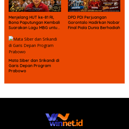
DPD PDI Perjuangan
Menjelang HUT ke-81 RI,
Gorontalo Hadirkan Nobar
Bona Paputungan Kembali
Final Piala Dunia Berhadiah
Suarakan Lagu MBG untuk
Masa Depan Anak Bangsa
Mata Siber dan Srikandi di
Garis Depan Program
Prabowo