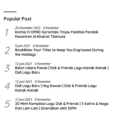
Nasionalisme dan Gotong
Royong di Danau Perintis
Popular Post
1
20 Desember 2025
0 Komentar
Komisi IV DPRD Gorontalo Tinjau Fasilitas Pondok
Pesantren Al Khairat Tilamuta
2
9 Juni 2021
0 Komentar
BookBites: Four Titles to Keep You Engrossed During
the Holidays
3
12 Juni 2021
0 Komentar
Belon Udara Panas | Didi & Friends Lagu Kanak-Kanak |
Didi Lagu Baru
4
12 Juni 2021
0 Komentar
Didi Lagu Baru | Hey Kawan | Didi & Friends Lagu
Kanak-Kanak
5
12 Juni 2021
0 Komentar
20 Minit Kompilasi Lagu Didi & Friends | 3 Satria & Naga
Dan Lain-Lain | Diceriakan oleh SSPN