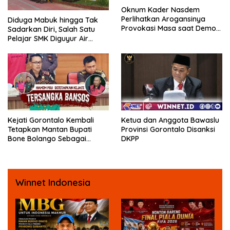
Oknum Kader Nasdem
Perlihatkan Arogansinya
Diduga Mabuk hingga Tak
Provokasi Masa saat Demo
Sadarkan Diri, Salah Satu
Dugaan Pelecehan Profesi
Pelajar SMK Diguyur Air
Jurnalis
hingga Diberikan Benturan
Fisik oleh Beberapa
Temannya
Kejati Gorontalo Kembali
Ketua dan Anggota Bawaslu
Tetapkan Mantan Bupati
Provinsi Gorontalo Disanksi
Bone Bolango Sebagai
DKPP
Tersangka Kasus Korupsi
Dana Bansos
Winnet Indonesia