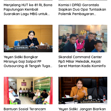
Menjelang HUT ke-81 RI, Bona
Komisi I DPRD Gorontalo
Paputungan Kembali
Siapkan Dua Opsi Tuntaskan
Suarakan Lagu MBG untuk
Polemik Pembayaran
Masa Depan Anak Bangsa
Armada Penas XVII
Yeyen Sidiki Bongkar
Skandal Command Center
Mirisnya Gaji Satpol PP
Rp5 Miliar Meledak, Kejati
Outsourcing di Tengah Tugas
Seret Mantan Kadis Kominfo
Berat
Bantuan Sosial Terancam
Yeyen Sidiki: Jangan Biarkan