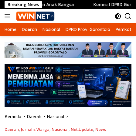
Langsung
an Anak Bangsa
Breaking News
Komisi I DPRD Gorontalo Siapkan Dua 
ke
konten
Home
Daerah
Nasional
DPRD Prov. Gorontalo
Pemkot G
Beranda
Daerah
Nasional
Daerah
,
Jurnalis Warga
,
Nasional
,
Net.Update
,
News