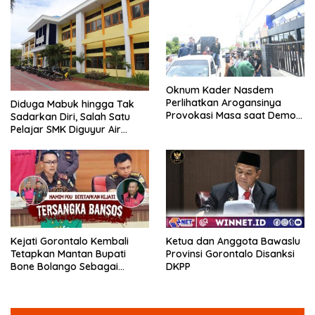
Oknum Kader Nasdem
Perlihatkan Arogansinya
Diduga Mabuk hingga Tak
Provokasi Masa saat Demo
Sadarkan Diri, Salah Satu
Dugaan Pelecehan Profesi
Pelajar SMK Diguyur Air
Jurnalis
hingga Diberikan Benturan
Fisik oleh Beberapa
Temannya
Kejati Gorontalo Kembali
Ketua dan Anggota Bawaslu
Tetapkan Mantan Bupati
Provinsi Gorontalo Disanksi
Bone Bolango Sebagai
DKPP
Tersangka Kasus Korupsi
Dana Bansos