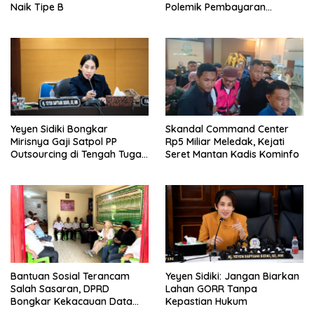
Naik Tipe B
Polemik Pembayaran
Armada Penas XVII
Yeyen Sidiki Bongkar
Skandal Command Center
Mirisnya Gaji Satpol PP
Rp5 Miliar Meledak, Kejati
Outsourcing di Tengah Tugas
Seret Mantan Kadis Kominfo
Berat
Bantuan Sosial Terancam
Yeyen Sidiki: Jangan Biarkan
Salah Sasaran, DPRD
Lahan GORR Tanpa
Bongkar Kekacauan Data
Kepastian Hukum