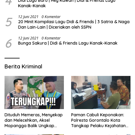
4
Didi Lagu Baru | Hey Kawan | Didi & Friends Lagu
Kanak-Kanak
5
12 Juni 2021
0 Komentar
20 Minit Kompilasi Lagu Didi & Friends | 3 Satria & Naga
Dan Lain-Lain | Diceriakan oleh SSPN
6
12 Juni 2021
0 Komentar
Bunga Sakura | Didi & Friends Lagu Kanak-Kanak
Berita Kriminal
Dituduh Memeras, Menyekap
Paman Cabuli Keponakan:
dan Melecehkan, Aksel
Polresta Gorontalo Kota
Mopangga Balik Ungkap
Tangkap Pelaku Kejahatan
Fakta Mengejutkan!
Seksual