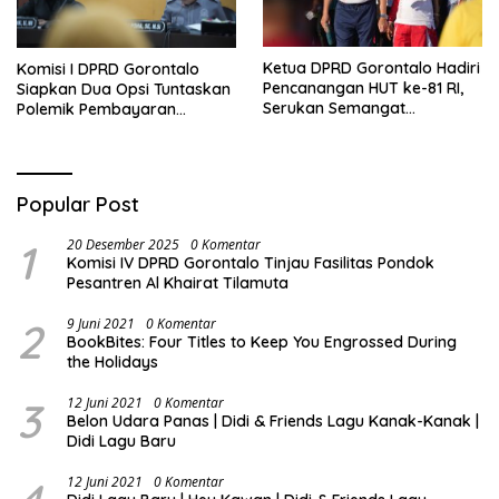
Ketua DPRD Gorontalo Hadiri
Komisi I DPRD Gorontalo
Pencanangan HUT ke-81 RI,
Siapkan Dua Opsi Tuntaskan
Serukan Semangat
Polemik Pembayaran
Nasionalisme dan Gotong
Armada Penas XVII
Royong di Danau Perintis
Popular Post
1
20 Desember 2025
0 Komentar
Komisi IV DPRD Gorontalo Tinjau Fasilitas Pondok
Pesantren Al Khairat Tilamuta
2
9 Juni 2021
0 Komentar
BookBites: Four Titles to Keep You Engrossed During
the Holidays
3
12 Juni 2021
0 Komentar
Belon Udara Panas | Didi & Friends Lagu Kanak-Kanak |
Didi Lagu Baru
12 Juni 2021
0 Komentar