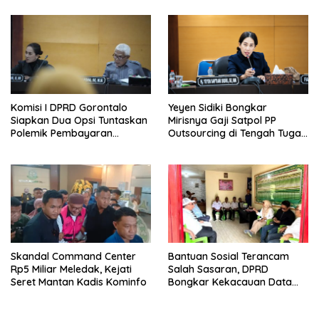
Komisi I DPRD Gorontalo
Yeyen Sidiki Bongkar
Siapkan Dua Opsi Tuntaskan
Mirisnya Gaji Satpol PP
Polemik Pembayaran
Outsourcing di Tengah Tugas
Armada Penas XVII
Berat
Skandal Command Center
Bantuan Sosial Terancam
Rp5 Miliar Meledak, Kejati
Salah Sasaran, DPRD
Seret Mantan Kadis Kominfo
Bongkar Kekacauan Data
DTSEN