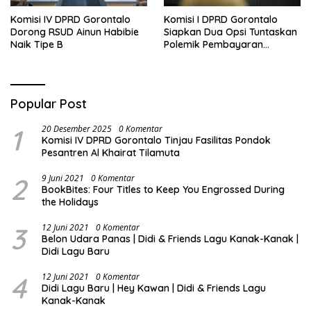
Komisi IV DPRD Gorontalo
Komisi I DPRD Gorontalo
Dorong RSUD Ainun Habibie
Siapkan Dua Opsi Tuntaskan
Naik Tipe B
Polemik Pembayaran
Armada Penas XVII
Popular Post
1
20 Desember 2025
0 Komentar
Komisi IV DPRD Gorontalo Tinjau Fasilitas Pondok
Pesantren Al Khairat Tilamuta
2
9 Juni 2021
0 Komentar
BookBites: Four Titles to Keep You Engrossed During
the Holidays
3
12 Juni 2021
0 Komentar
Belon Udara Panas | Didi & Friends Lagu Kanak-Kanak |
Didi Lagu Baru
4
12 Juni 2021
0 Komentar
Didi Lagu Baru | Hey Kawan | Didi & Friends Lagu
Kanak-Kanak