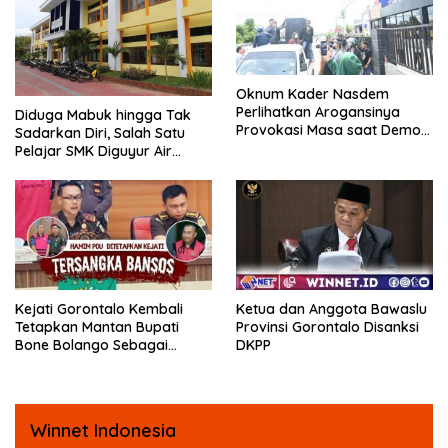
Oknum Kader Nasdem
Perlihatkan Arogansinya
Diduga Mabuk hingga Tak
Provokasi Masa saat Demo
Sadarkan Diri, Salah Satu
Dugaan Pelecehan Profesi
Pelajar SMK Diguyur Air
Jurnalis
hingga Diberikan Benturan
Fisik oleh Beberapa
Temannya
Kejati Gorontalo Kembali
Ketua dan Anggota Bawaslu
Tetapkan Mantan Bupati
Provinsi Gorontalo Disanksi
Bone Bolango Sebagai
DKPP
Tersangka Kasus Korupsi
Dana Bansos
Winnet Indonesia