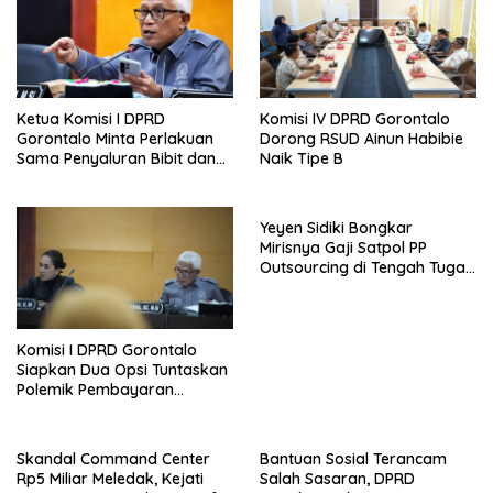
Ketua Komisi I DPRD
Komisi IV DPRD Gorontalo
Gorontalo Minta Perlakuan
Dorong RSUD Ainun Habibie
Sama Penyaluran Bibit dan
Naik Tipe B
Pupuk untuk Petani Jagung
Yeyen Sidiki Bongkar
Mirisnya Gaji Satpol PP
Outsourcing di Tengah Tugas
Berat
Komisi I DPRD Gorontalo
Siapkan Dua Opsi Tuntaskan
Polemik Pembayaran
Armada Penas XVII
Skandal Command Center
Bantuan Sosial Terancam
Rp5 Miliar Meledak, Kejati
Salah Sasaran, DPRD