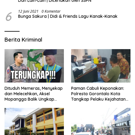
Dan Lain-Lain | Diceriakan oleh SSPN
6
12 Juni 2021
0 Komentar
Bunga Sakura | Didi & Friends Lagu Kanak-Kanak
Berita Kriminal
Dituduh Memeras, Menyekap
Paman Cabuli Keponakan:
dan Melecehkan, Aksel
Polresta Gorontalo Kota
Mopangga Balik Ungkap
Tangkap Pelaku Kejahatan
Fakta Mengejutkan!
Seksual