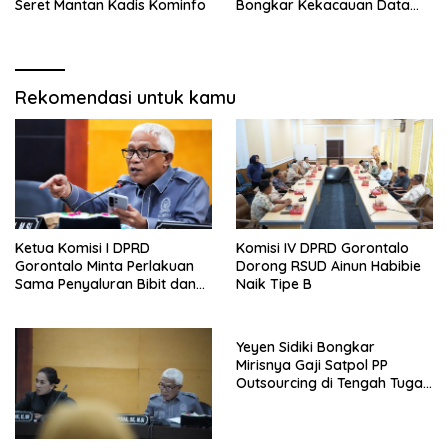
Seret Mantan Kadis Kominfo
Bongkar Kekacauan Data
DTSEN
Rekomendasi untuk kamu
Ketua Komisi I DPRD
Komisi IV DPRD Gorontalo
Gorontalo Minta Perlakuan
Dorong RSUD Ainun Habibie
Sama Penyaluran Bibit dan
Naik Tipe B
Pupuk untuk Petani Jagung
Yeyen Sidiki Bongkar
Mirisnya Gaji Satpol PP
Outsourcing di Tengah Tugas
Berat