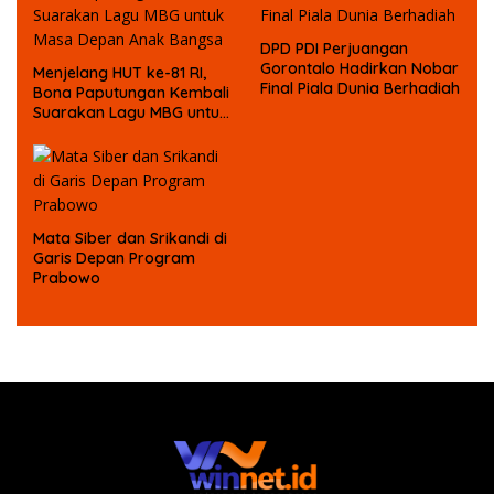
DPD PDI Perjuangan
Gorontalo Hadirkan Nobar
Menjelang HUT ke-81 RI,
Final Piala Dunia Berhadiah
Bona Paputungan Kembali
Suarakan Lagu MBG untuk
Masa Depan Anak Bangsa
Mata Siber dan Srikandi di
Garis Depan Program
Prabowo