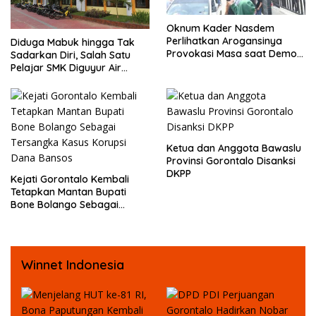
Oknum Kader Nasdem
Perlihatkan Arogansinya
Diduga Mabuk hingga Tak
Provokasi Masa saat Demo
Sadarkan Diri, Salah Satu
Dugaan Pelecehan Profesi
Pelajar SMK Diguyur Air
Jurnalis
hingga Diberikan Benturan
Fisik oleh Beberapa
Temannya
Ketua dan Anggota Bawaslu
Provinsi Gorontalo Disanksi
DKPP
Kejati Gorontalo Kembali
Tetapkan Mantan Bupati
Bone Bolango Sebagai
Tersangka Kasus Korupsi
Dana Bansos
Winnet Indonesia