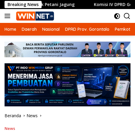
Langsung
 untuk Petani Jagung
Breaking News
Komisi IV DPRD Gorontalo Dorong
ke
konten
Home
Daerah
Nasional
DPRD Prov. Gorontalo
Pemkot G
Beranda
News
News