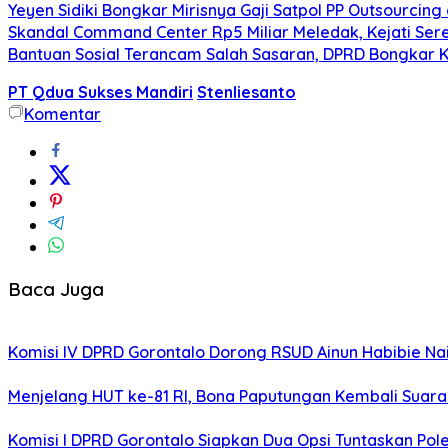
Yeyen Sidiki Bongkar Mirisnya Gaji Satpol PP Outsourcing
Skandal Command Center Rp5 Miliar Meledak, Kejati Ser
Bantuan Sosial Terancam Salah Sasaran, DPRD Bongkar
PT Qdua Sukses Mandiri
Stenliesanto
Komentar
Baca Juga
Komisi IV DPRD Gorontalo Dorong RSUD Ainun Habibie Nai
Menjelang HUT ke-81 RI, Bona Paputungan Kembali Sua
Komisi I DPRD Gorontalo Siapkan Dua Opsi Tuntaskan Po