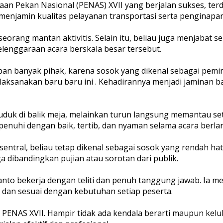
aan Pekan Nasional (PENAS) XVII yang berjalan sukses, te
enjamin kualitas pelayanan transportasi serta penginapan
 seorang mantan aktivitis. Selain itu, beliau juga menjaba
lenggaraan acara berskala besar tersebut.
apan banyak pihak, karena sosok yang dikenal sebagai pemim
laksanakan baru baru ini . Kehadirannya menjadi jaminan b
duduk di balik meja, melainkan turun langsung memantau se
rpenuhi dengan baik, tertib, dan nyaman selama acara berl
ntral, beliau tetap dikenal sebagai sosok yang rendah hat
 dibandingkan pujian atau sorotan dari publik.
anto bekerja dengan teliti dan penuh tanggung jawab. Ia m
i dan sesuai dengan kebutuhan setiap peserta.
an PENAS XVII. Hampir tidak ada kendala berarti maupun kel