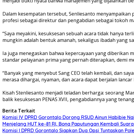
menjadi bukti nyata bahwa manajemen yang dijalankan berj
‎Dalam kesempatan tersebut, Senliesanto menyampaikan 
profesi sebagai direktur dan pengabdian sebagai tokoh m
‎“Saya meyakini, kesuksesan sebuah acara tidak hanya terli
mungkin adalah bentuk amanah, sekaligus ibadah yang saya
‎Ia juga menegaskan bahwa kepercayaan yang diberikan m
standar pelayanan prima yang pernah diterapkan, demi m
‎“Banyak yang menyebut Sang CEO telah kembali, dan say
merasa dihargai, nyaman, dan acara dapat berjalan lancar 
‎Kisah Stenliesanto menjadi teladan berharga: seorang M
balik kesuksesan PENAS XVII, pengabdiannya yang tenan
Berita Terkait
Komisi IV DPRD Gorontalo Dorong RSUD Ainun Habibie Nai
Menjelang HUT ke-81 RI, Bona Paputungan Kembali Sua
Komisi I DPRD Gorontalo Siapkan Dua Opsi Tuntaskan Po