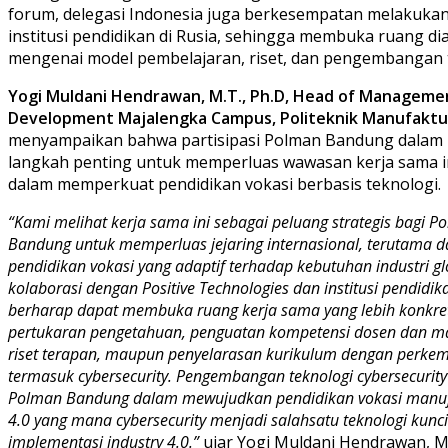
forum, delegasi Indonesia juga berkesempatan melakuka
institusi pendidikan di Rusia, sehingga membuka ruang dia
mengenai model pembelajaran, riset, dan pengembangan 
Yogi Muldani Hendrawan, M.T., Ph.D, Head of Manageme
Development Majalengka Campus, Politeknik Manufaktu
menyampaikan bahwa partisipasi Polman Bandung dalam 
langkah penting untuk memperluas wawasan kerja sama i
dalam memperkuat pendidikan vokasi berbasis teknologi.
“Kami melihat kerja sama ini sebagai peluang strategis bagi P
Bandung untuk memperluas jejaring internasional, terutama
pendidikan vokasi yang adaptif terhadap kebutuhan industri gl
kolaborasi dengan Positive Technologies dan institusi pendidik
berharap dapat membuka ruang kerja sama yang lebih konkret
pertukaran pengetahuan, penguatan kompetensi dosen dan 
riset terapan, maupun penyelarasan kurikulum dengan perkem
termasuk cybersecurity. Pengembangan teknologi cybersecuri
Polman Bandung dalam mewujudkan pendidikan vokasi manufa
4.0 yang mana cybersecurity menjadi salahsatu teknologi kunc
implementasi industry 4.0.”
ujar Yogi Muldani Hendrawan, M