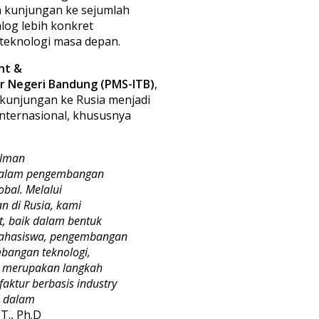
n kunjungan ke sejumlah
log lebih konkret
teknologi masa depan.
nt &
r Negeri Bandung (PMS-ITB)
,
kunjungan ke Rusia menjadi
nternasional, khususnya
olman
 dalam pengembangan
obal. Melalui
an di Rusia, kami
, baik dalam bentuk
mahasiswa, pengembangan
bangan teknologi,
ty merupakan langkah
ktur berbasis industry
i dalam
T., Ph.D