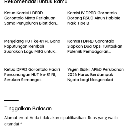
Rekomendasi untuk kamu
Ketua Komisi I DPRD
Komisi IV DPRD Gorontalo
Gorontalo Minta Perlakuan
Dorong RSUD Ainun Habibie
Sama Penyaluran Bibit dan
Naik Tipe B
Pupuk untuk Petani Jagung
Menjelang HUT ke-81 RI, Bona
Komisi I DPRD Gorontalo
Paputungan Kembali
Siapkan Dua Opsi Tuntaskan
Suarakan Lagu MBG untuk
Polemik Pembayaran
Masa Depan Anak Bangsa
Armada Penas XVII
Ketua DPRD Gorontalo Hadiri
Yeyen Sidiki: APBD Perubahan
Pencanangan HUT ke-81 RI,
2026 Harus Berdampak
Serukan Semangat
Nyata bagi Masyarakat
Nasionalisme dan Gotong
Royong di Danau Perintis
Tinggalkan Balasan
Alamat email Anda tidak akan dipublikasikan.
Ruas yang wajib
ditandai
*