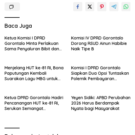
Baca Juga
Ketua Komisi I DPRD
Komisi IV DPRD Gorontalo
Gorontalo Minta Perlakuan
Dorong RSUD Ainun Habibie
Sama Penyaluran Bibit dan
Naik Tipe B
Pupuk untuk Petani Jagung
Menjelang HUT ke-81 RI, Bona
Komisi I DPRD Gorontalo
Paputungan Kembali
Siapkan Dua Opsi Tuntaskan
Suarakan Lagu MBG untuk
Polemik Pembayaran
Masa Depan Anak Bangsa
Armada Penas XVII
Ketua DPRD Gorontalo Hadiri
Yeyen Sidiki: APBD Perubahan
Pencanangan HUT ke-81 RI,
2026 Harus Berdampak
Serukan Semangat
Nyata bagi Masyarakat
Nasionalisme dan Gotong
Royong di Danau Perintis