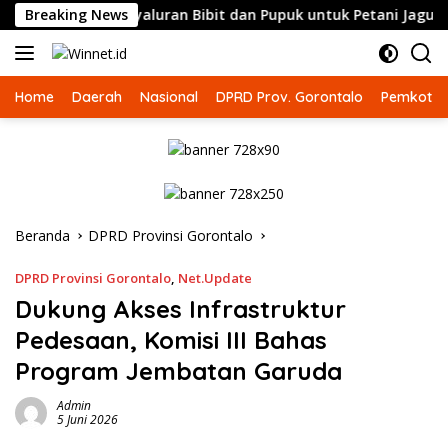
Langsung
n Sama Penyaluran Bibit dan Pupuk untuk Petani Jagung
Breaking News
ke
konten
Home
Daerah
Nasional
DPRD Prov. Gorontalo
Pemkot G
Beranda
DPRD Provinsi Gorontalo
DPRD Provinsi Gorontalo
,
Net.Update
Dukung Akses Infrastruktur
Pedesaan, Komisi III Bahas
Program Jembatan Garuda
Admin
5 Juni 2026