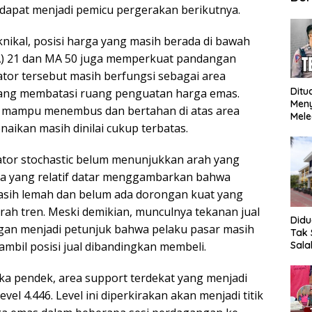
dapat menjadi pemicu pergerakan berikutnya.
teknikal, posisi harga yang masih berada di bawah
) 21 dan MA 50 juga memperkuat pandangan
ator tersebut masih berfungsi sebagai area
Ditu
yang membatasi ruang penguatan harga emas.
Men
 mampu menembus dan bertahan di atas area
Mele
naikan masih dinilai cukup terbatas.
Mop
Ung
Meng
kator stochastic belum menunjukkan arah yang
ya yang relatif datar menggambarkan bahwa
ih lemah dan belum ada dorongan kuat yang
h tren. Meski demikian, munculnya tekanan jual
Did
gan menjadi petunjuk bahwa pelaku pasar masih
Tak 
mbil posisi jual dibandingkan membeli.
Sala
SMK 
hing
ka pendek, area support terdekat yang menjadi
Bent
evel 4.446. Level ini diperkirakan akan menjadi titik
Beb