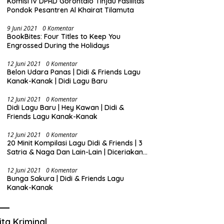
Komisi IV DPRD Gorontalo Tinjau Fasilitas
Pondok Pesantren Al Khairat Tilamuta
9 Juni 2021
0 Komentar
BookBites: Four Titles to Keep You
Engrossed During the Holidays
12 Juni 2021
0 Komentar
Belon Udara Panas | Didi & Friends Lagu
Kanak-Kanak | Didi Lagu Baru
12 Juni 2021
0 Komentar
Didi Lagu Baru | Hey Kawan | Didi &
Friends Lagu Kanak-Kanak
12 Juni 2021
0 Komentar
20 Minit Kompilasi Lagu Didi & Friends | 3
Satria & Naga Dan Lain-Lain | Diceriakan
oleh SSPN
12 Juni 2021
0 Komentar
Bunga Sakura | Didi & Friends Lagu
Kanak-Kanak
ita Kriminal