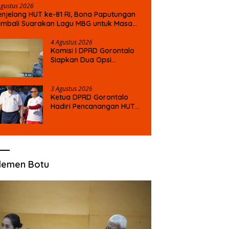
Agustus 2026
njelang HUT ke-81 RI, Bona Paputungan
mbali Suarakan Lagu MBG untuk Masa
epan Anak Bangsa
4 Agustus 2026
Komisi I DPRD Gorontalo
Siapkan Dua Opsi
Tuntaskan Polemik
Pembayaran Armada
Penas XVII
3 Agustus 2026
Ketua DPRD Gorontalo
Hadiri Pencanangan HUT
ke-81 RI, Serukan
Semangat Nasionalisme
dan Gotong Royong di
Danau Perintis
lemen Botu