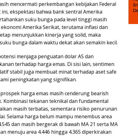
asih mencermati perkembangan kebijakan Federal
Sr
D
 ini, ekspektasi bahwa bank sentral Amerika
P
tahankan suku bunga pada level tinggi masih
a ekonomi Amerika Serikat, terutama inflasi dan
tetap menunjukkan kinerja yang solid, maka
uku bunga dalam waktu dekat akan semakin kecil.
rpotensi menjaga penguatan dolar AS dan
nan terhadap harga emas. Di sisi lain, sentimen
latif stabil juga membuat minat terhadap aset safe
mi peningkatan yang signifikan.
 prospek harga emas masih cenderung bearish
. Kombinasi tekanan teknikal dan fundamental
ikan masih terbatas, sementara risiko penurunan
adai. Selama harga belum mampu menembus area
 4.545 dan masih bergerak di bawah MA 21 serta MA
an menuju area 4.446 hingga 4.365 diperkirakan