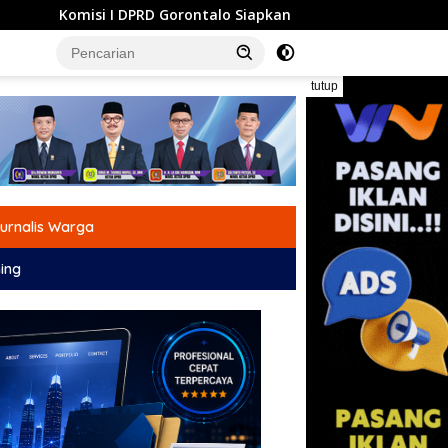
rontalo Siapkan Dua Opsi Tuntaskan Polemik Pembayaran Armad
tutup
urnalis Warga
ing