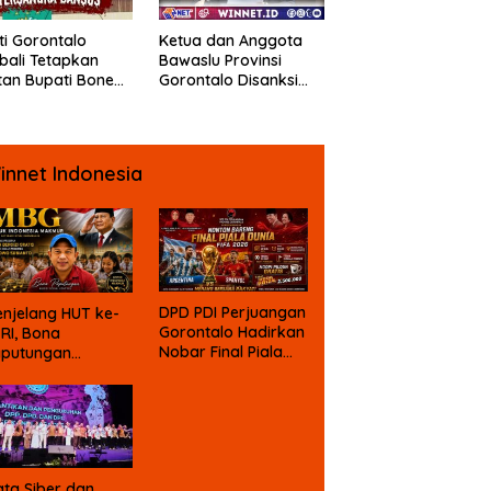
ti Gorontalo
Ketua dan Anggota
ali Tetapkan
Bawaslu Provinsi
an Bupati Bone
Gorontalo Disanksi
ngo Sebagai
DKPP
angka Kasus
psi Dana Bansos
innet Indonesia
DPD PDI Perjuangan
njelang HUT ke-
Gorontalo Hadirkan
 RI, Bona
Nobar Final Piala
aputungan
Dunia Berhadiah
mbali Suarakan
gu MBG untuk
asa Depan Anak
angsa
ta Siber dan