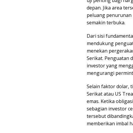
uji penting bagi ha
depan. Jika area te
peluang penurunan m
semakin terbuka.
Dari sisi fundament
mendukung penguata
menekan pergerakan
Serikat. Penguatan 
investor yang mengg
mengurangi perminta
Selain faktor dolar,
Serikat atau US Trea
emas. Ketika obliga
sebagian investor 
tersebut dibandingk
memberikan imbal has