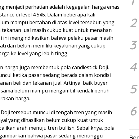
1
ang menjadi perhatian adalah kegagalan harga emas
ance di level 4.545. Dalam beberapa kali
2
lum mampu bertahan di atas level tersebut, yang
tekanan jual masih cukup kuat untuk menahan
si ini mengindikasikan bahwa pelaku pasar masih
3
ati dan belum memiliki keyakinan yang cukup
a ke level yang lebih tinggi.
4
an harga juga membentuk pola candlestick Doji.
ncul ketika pasar sedang berada dalam kondisi
nan beli dan tekanan jual. Artinya, baik buyer
5
-sama belum mampu mengambil kendali penuh
rakan harga.
6
Doji tersebut muncul di tengah tren yang masih
nyal yang dihasilkan belum cukup kuat untuk
likan arah menuju tren bullish. Sebaliknya, pola
nggambarkan bahwa pasar sedang menunggu
Ber