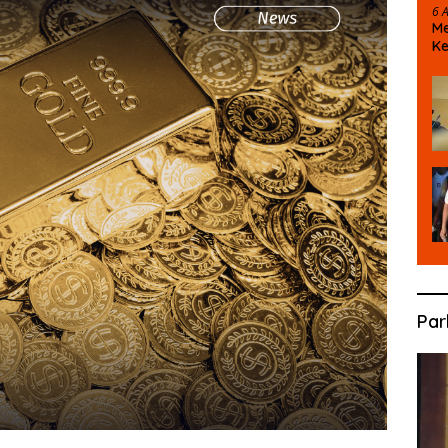
6 
Me
Ke
D
Par