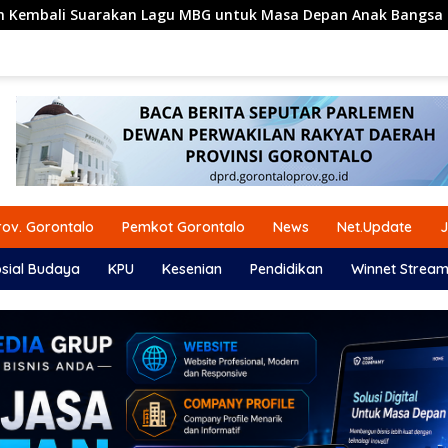
 MBG untuk Masa Depan Anak Bangsa
Komisi I DPRD Go
ov. Gorontalo
Pemkot Gorontalo
News
Net.Update
J
sial Budaya
KPU
Kesenian
Pendidikan
Winnet Stream