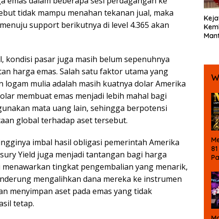
rga emas dalam beberapa sesi perdagangan ke
rsebut tidak mampu menahan tekanan jual, maka
Keja
enuju support berikutnya di level 4.365 akan
Kemb
Mant
Bola
Ters
al, kondisi pasar juga masih belum sepenuhnya
Koru
n harga emas. Salah satu faktor utama yang
W
 logam mulia adalah masih kuatnya dolar Amerika
dolar membuat emas menjadi lebih mahal bagi
unakan mata uang lain, sehingga berpotensi
an global terhadap aset tersebut.
Me
 tingginya imbal hasil obligasi pemerintah Amerika
81
sury Yield juga menjadi tantangan bagi harga
P
si menawarkan tingkat pengembalian yang menarik,
Ke
La
cenderung mengalihkan dana mereka ke instrumen
M
an menyimpan aset pada emas yang tidak
B
il tetap.
Ma