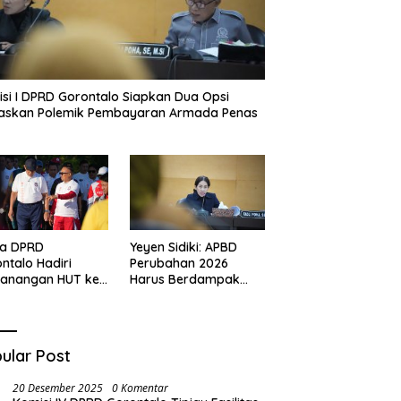
si I DPRD Gorontalo Siapkan Dua Opsi
taskan Polemik Pembayaran Armada Penas
ua DPRD
Yeyen Sidiki: APBD
ntalo Hadiri
Perubahan 2026
canangan HUT ke-
Harus Berdampak
I, Serukan
Nyata bagi
angat
Masyarakat
onalisme dan
ng Royong di
ular Post
u Perintis
20 Desember 2025
0 Komentar