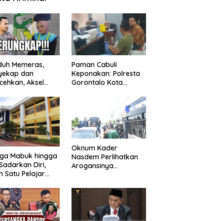
duh Memeras,
Paman Cabuli
yekap dan
Keponakan: Polresta
cehkan, Aksel
Gorontalo Kota
angga Balik
Tangkap Pelaku
kap Fakta
Kejahatan Seksual
ejutkan!
Oknum Kader
uga Mabuk hingga
Nasdem Perlihatkan
Sadarkan Diri,
Arogansinya
h Satu Pelajar
Provokasi Masa saat
Diguyur Air
Demo Dugaan
ga Diberikan
Pelecehan Profesi
uran Fisik oleh
Jurnalis
erapa Temannya