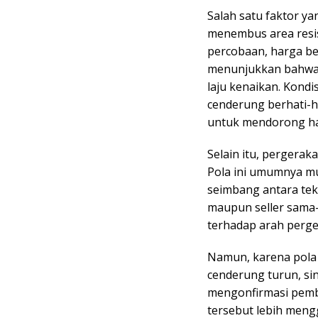
Salah satu faktor y
menembus area resist
percobaan, harga be
menunjukkan bahwa 
laju kenaikan. Kondi
cenderung berhati-h
untuk mendorong harg
Selain itu, pergerak
Pola ini umumnya mu
seimbang antara teka
maupun seller sama
terhadap arah perge
Namun, karena pola 
cenderung turun, si
mengonfirmasi pemba
tersebut lebih me