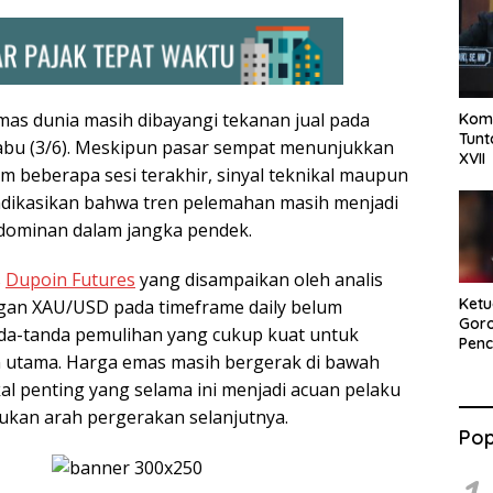
as dunia masih dibayangi tekanan jual pada
Komi
Tun
abu (3/6). Meskipun pasar sempat menunjukkan
XVII
am beberapa sesi terakhir, sinyal teknikal maupun
dikasikan bahwa tren pelemahan masih menjadi
 dominan dalam jangka pendek.
s
Dupoin Futures
yang disampaikan oleh analis
Ket
ngan XAU/USD pada timeframe daily belum
Goro
da-tanda pemulihan yang cukup kuat untuk
Pen
 utama. Harga emas masih bergerak di bawah
81 R
Sem
kal penting yang selama ini menjadi acuan pelaku
Nasi
kan arah pergerakan selanjutnya.
Goto
Pop
Dana