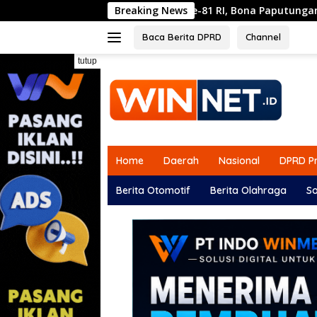
Langsung
elang HUT ke-81 RI, Bona Paputungan Kembali Suarakan Lagu
Breaking News
ke
konten
Baca Berita DPRD
Channel
tutup
Home
Daerah
Nasional
DPRD Pr
Berita Otomotif
Berita Olahraga
So