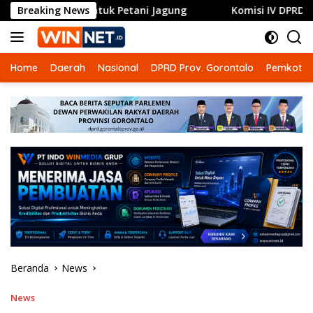
Langsung
puk untuk Petani Jagung
Breaking News
Komisi IV DPRD Gorontalo Dor
ke
konten
Home
Daerah
Nasional
DPRD Prov. Gorontalo
Pemkot G
Beranda
News
News