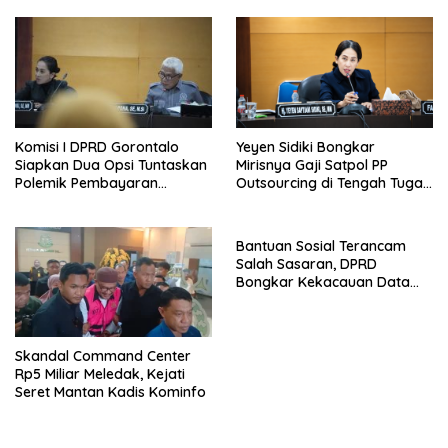
Komisi I DPRD Gorontalo
Yeyen Sidiki Bongkar
Siapkan Dua Opsi Tuntaskan
Mirisnya Gaji Satpol PP
Polemik Pembayaran
Outsourcing di Tengah Tugas
Armada Penas XVII
Berat
Bantuan Sosial Terancam
Salah Sasaran, DPRD
Bongkar Kekacauan Data
DTSEN
Skandal Command Center
Rp5 Miliar Meledak, Kejati
Seret Mantan Kadis Kominfo