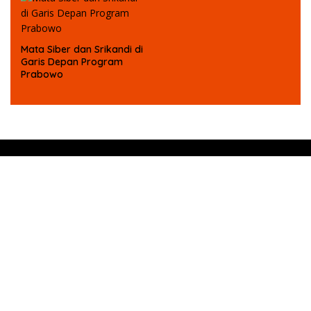
Mata Siber dan Srikandi di
Garis Depan Program
Prabowo
Legalistas Perusahaan
Indeks
Kode Etik
Pedoman Media Siber
Tentang winnet
Redaksi
Disclaimer
Karir
Kebijakan & Privasi
Kontak Kami
PT. INDO WINMEDIA GRUP