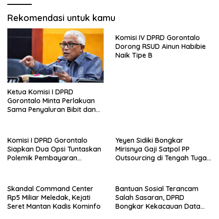
Rekomendasi untuk kamu
Komisi IV DPRD Gorontalo
Dorong RSUD Ainun Habibie
Naik Tipe B
Ketua Komisi I DPRD
Gorontalo Minta Perlakuan
Sama Penyaluran Bibit dan
Pupuk untuk Petani Jagung
Komisi I DPRD Gorontalo
Yeyen Sidiki Bongkar
Siapkan Dua Opsi Tuntaskan
Mirisnya Gaji Satpol PP
Polemik Pembayaran
Outsourcing di Tengah Tugas
Armada Penas XVII
Berat
Skandal Command Center
Bantuan Sosial Terancam
Rp5 Miliar Meledak, Kejati
Salah Sasaran, DPRD
Seret Mantan Kadis Kominfo
Bongkar Kekacauan Data
DTSEN