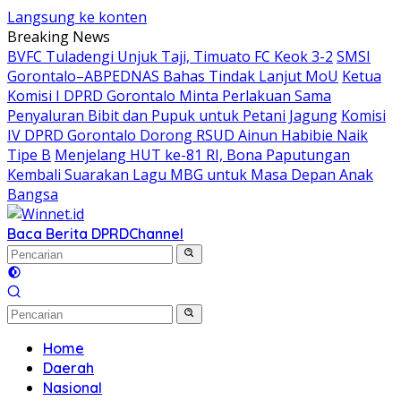
Langsung ke konten
Breaking News
BVFC Tuladengi Unjuk Taji, Timuato FC Keok 3-2
SMSI
Gorontalo–ABPEDNAS Bahas Tindak Lanjut MoU
Ketua
Komisi I DPRD Gorontalo Minta Perlakuan Sama
Penyaluran Bibit dan Pupuk untuk Petani Jagung
Komisi
IV DPRD Gorontalo Dorong RSUD Ainun Habibie Naik
Tipe B
Menjelang HUT ke-81 RI, Bona Paputungan
Kembali Suarakan Lagu MBG untuk Masa Depan Anak
Bangsa
Baca Berita DPRD
Channel
Home
Daerah
Nasional