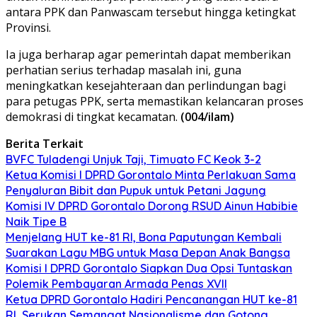
antara PPK dan Panwascam tersebut hingga ketingkat
Provinsi.
Ia juga berharap agar pemerintah dapat memberikan
perhatian serius terhadap masalah ini, guna
meningkatkan kesejahteraan dan perlindungan bagi
para petugas PPK, serta memastikan kelancaran proses
demokrasi di tingkat kecamatan.
(004/ilam)
Berita Terkait
BVFC Tuladengi Unjuk Taji, Timuato FC Keok 3-2
Ketua Komisi I DPRD Gorontalo Minta Perlakuan Sama
Penyaluran Bibit dan Pupuk untuk Petani Jagung
Komisi IV DPRD Gorontalo Dorong RSUD Ainun Habibie
Naik Tipe B
Menjelang HUT ke-81 RI, Bona Paputungan Kembali
Suarakan Lagu MBG untuk Masa Depan Anak Bangsa
Komisi I DPRD Gorontalo Siapkan Dua Opsi Tuntaskan
Polemik Pembayaran Armada Penas XVII
Ketua DPRD Gorontalo Hadiri Pencanangan HUT ke-81
RI, Serukan Semangat Nasionalisme dan Gotong