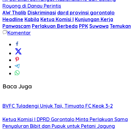
Royong di Danau Perintis
AW Thalib
Diskriminasi
dprd provinsi gorontalo
Headline
Kabila
Ketua Komisi I
Kunjungan Kerja
Panwascam
Perlakuan Berbeda
PPK
Suwawa
Temukan
Komentar
Baca Juga
BVFC Tuladengi Unjuk Taji, Timuato FC Keok 3-2
Ketua Komisi I DPRD Gorontalo Minta Perlakuan Sama
Penyaluran Bibit dan Pupuk untuk Petani Jagung