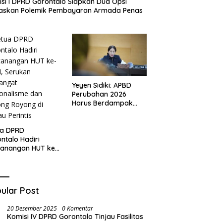
si I DPRD Gorontalo Siapkan Dua Opsi
taskan Polemik Pembayaran Armada Penas
Yeyen Sidiki: APBD
Perubahan 2026
Harus Berdampak
Nyata bagi
Masyarakat
ua DPRD
ntalo Hadiri
canangan HUT ke-
I, Serukan
angat
onalisme dan
ng Royong di
ular Post
u Perintis
20 Desember 2025
0 Komentar
Komisi IV DPRD Gorontalo Tinjau Fasilitas