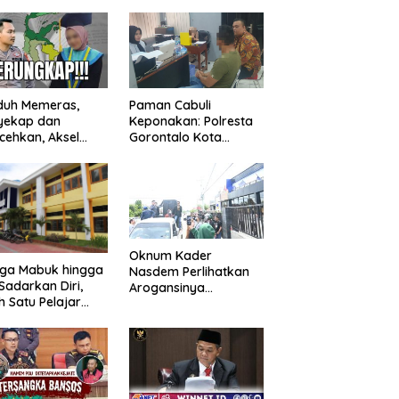
duh Memeras,
Paman Cabuli
yekap dan
Keponakan: Polresta
cehkan, Aksel
Gorontalo Kota
angga Balik
Tangkap Pelaku
kap Fakta
Kejahatan Seksual
ejutkan!
Oknum Kader
uga Mabuk hingga
Nasdem Perlihatkan
Sadarkan Diri,
Arogansinya
h Satu Pelajar
Provokasi Masa saat
Diguyur Air
Demo Dugaan
ga Diberikan
Pelecehan Profesi
uran Fisik oleh
Jurnalis
erapa Temannya