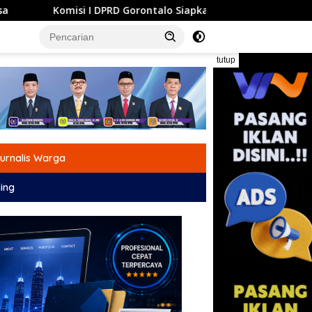
Gorontalo Siapkan Dua Opsi Tuntaskan Polemik Pembayaran Ar
tutup
urnalis Warga
ing