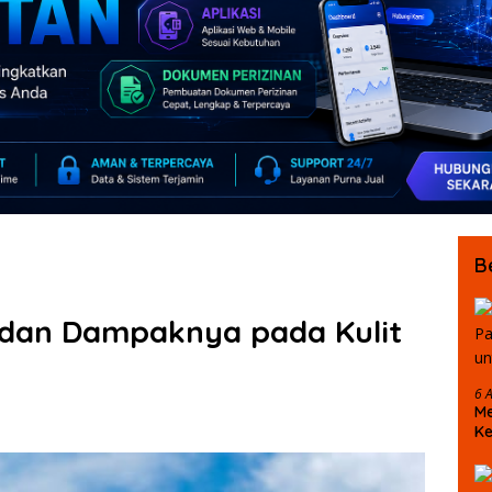
B
dan Dampaknya pada Kulit
6 
Me
Ke
D