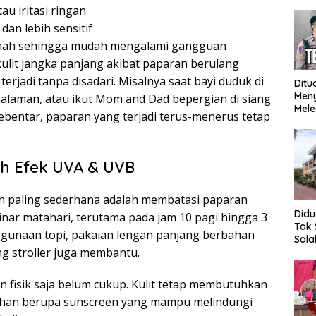
au iritasi ringan
 dan lebih sensitif
lemah sehingga mudah mengalami gangguan
kulit jangka panjang akibat paparan berulang
 terjadi tanpa disadari. Misalnya saat bayi duduk di
Ditu
Men
 halaman, atau ikut Mom and Dad bepergian di siang
Mele
 sebentar, paparan yang terjadi terus-menerus tetap
Mop
Ung
Meng
h Efek UVA & UVB
 paling sederhana adalah membatasi paparan
Did
inar matahari, terutama pada jam 10 pagi hingga 3
Tak 
enggunaan topi, pakaian lengan panjang berbahan
Sala
ng stroller juga membantu.
SMK 
hing
Bent
 fisik saja belum cukup. Kulit tetap membutuhkan
Beb
han berupa sunscreen yang mampu melindungi