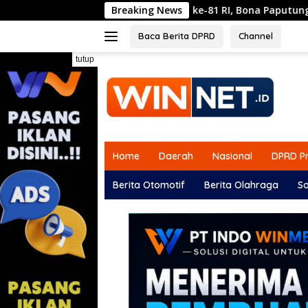
Langsung
njelang HUT ke-81 RI, Bona Paputungan Kembali Suarakan L
Breaking News
ke
konten
Baca Berita DPRD
Channel
tutup
Home
Daerah
Nasional
DPRD Pr
Berita Otomotif
Berita Olahraga
So