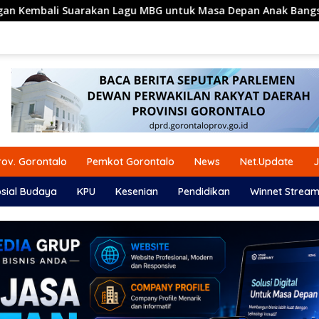
agu MBG untuk Masa Depan Anak Bangsa
Komisi I DPRD 
ov. Gorontalo
Pemkot Gorontalo
News
Net.Update
J
sial Budaya
KPU
Kesenian
Pendidikan
Winnet Stream