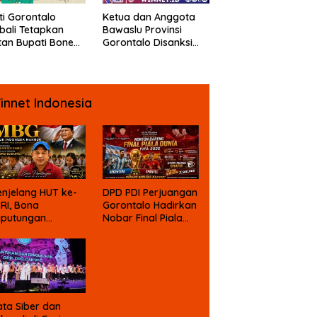
ti Gorontalo
Ketua dan Anggota
ali Tetapkan
Bawaslu Provinsi
an Bupati Bone
Gorontalo Disanksi
ngo Sebagai
DKPP
angka Kasus
psi Dana Bansos
innet Indonesia
njelang HUT ke-
DPD PDI Perjuangan
 RI, Bona
Gorontalo Hadirkan
aputungan
Nobar Final Piala
mbali Suarakan
Dunia Berhadiah
gu MBG untuk
asa Depan Anak
angsa
ta Siber dan