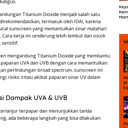
kaligus.
Keja
Kemb
ndungan Titanium Dioxide menjadi salah satu
Mant
 direkomendasikan, termasuk oleh IDAI, karena
Bola
Ters
sical sunscreen yang memantulkan sinar matahari
Koru
. Cara kerja ini cenderung lebih lembut dan cocok
W
 sensitif.
een mengandung Titanium Dioxide yang membantu
ri paparan UVA dan UVB dengan cara memantulkan
gan perlindungan broad spectrum, sunscreen ini
 risiko iritasi akibat paparan sinar UV dalam
Me
81
P
Ke
si Dampak UVA & UVB
La
M
B
h terlanjur terpapar dan menunjukkan tanda
ng, ada beberapa langkah yang bisa dilakukan:
Ma