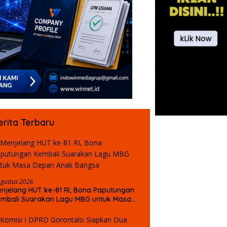
erita Terbaru
Agustus 2026
njelang HUT ke-81 RI, Bona Paputungan
mbali Suarakan Lagu MBG untuk Masa
epan Anak Bangsa