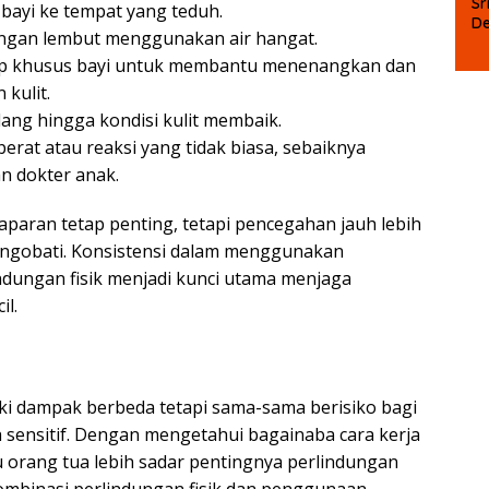
Sr
 bayi ke tempat yang teduh.
D
dengan lembut menggunakan air hangat.
P
p khusus bayi untuk membantu menenangkan dan
kulit.
lang hingga kondisi kulit membaik.
i berat atau reaksi yang tidak biasa, sebaiknya
n dokter anak.
aparan tetap penting, tetapi pencegahan jauh lebih
engobati. Konsistensi dalam menggunakan
ndungan fisik menjadi kunci utama menjaga
il.
i dampak berbeda tetapi sama-sama berisiko bagi
h sensitif. Dengan mengetahui bagainaba cara kerja
orang tua lebih sadar pentingnya perlindungan
kombinasi perlindungan fisik dan penggunaan