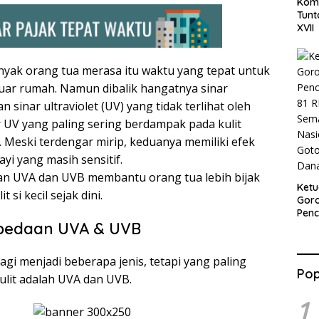
Komi
Tun
XVII
anyak orang tua merasa itu waktu yang tepat untuk
eluar rumah. Namun dibalik hangatnya sinar
 sinar ultraviolet (UV) yang tidak terlihat oleh
r UV yang paling sering berdampak pada kulit
 Meski terdengar mirip, keduanya memiliki efek
ayi yang masih sensitif.
 UVA dan UVB membantu orang tua lebih bijak
Ket
 si kecil sejak dini.
Goro
Pen
bedaan UVA & UVB
81 R
Sem
Nasi
bagi menjadi beberapa jenis, tetapi yang paling
Goto
Pop
Dana
lit adalah UVA dan UVB.
1