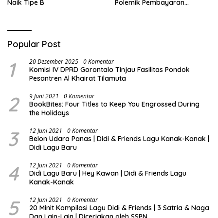
Naik Tipe B
Polemik Pembayaran
Armada Penas XVII
Popular Post
1
20 Desember 2025
0 Komentar
Komisi IV DPRD Gorontalo Tinjau Fasilitas Pondok
Pesantren Al Khairat Tilamuta
2
9 Juni 2021
0 Komentar
BookBites: Four Titles to Keep You Engrossed During
the Holidays
3
12 Juni 2021
0 Komentar
Belon Udara Panas | Didi & Friends Lagu Kanak-Kanak |
Didi Lagu Baru
4
12 Juni 2021
0 Komentar
Didi Lagu Baru | Hey Kawan | Didi & Friends Lagu
Kanak-Kanak
5
12 Juni 2021
0 Komentar
20 Minit Kompilasi Lagu Didi & Friends | 3 Satria & Naga
Dan Lain-Lain | Diceriakan oleh SSPN