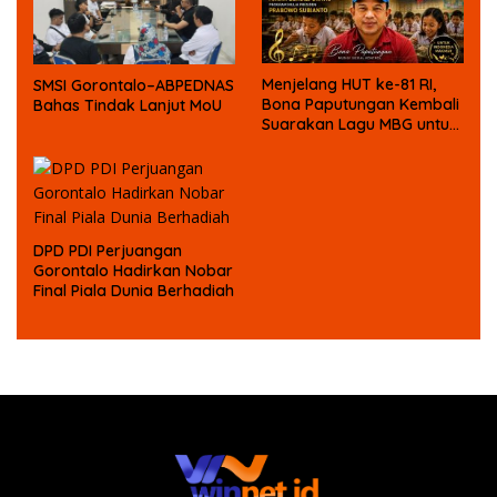
Menjelang HUT ke-81 RI,
SMSI Gorontalo–ABPEDNAS
Bona Paputungan Kembali
Bahas Tindak Lanjut MoU
Suarakan Lagu MBG untuk
Masa Depan Anak Bangsa
DPD PDI Perjuangan
Gorontalo Hadirkan Nobar
Final Piala Dunia Berhadiah