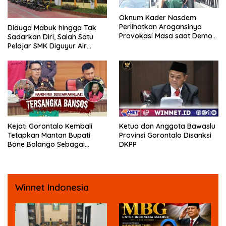
Oknum Kader Nasdem
Perlihatkan Arogansinya
Diduga Mabuk hingga Tak
Provokasi Masa saat Demo
Sadarkan Diri, Salah Satu
Dugaan Pelecehan Profesi
Pelajar SMK Diguyur Air
Jurnalis
hingga Diberikan Benturan
Fisik oleh Beberapa
Temannya
Kejati Gorontalo Kembali
Ketua dan Anggota Bawaslu
Tetapkan Mantan Bupati
Provinsi Gorontalo Disanksi
Bone Bolango Sebagai
DKPP
Tersangka Kasus Korupsi
Dana Bansos
Winnet Indonesia