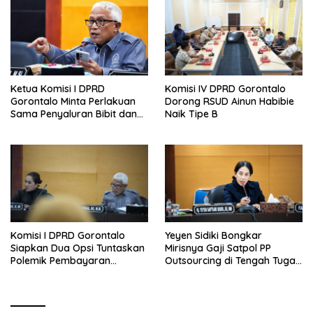
Ketua Komisi I DPRD
Komisi IV DPRD Gorontalo
Gorontalo Minta Perlakuan
Dorong RSUD Ainun Habibie
Sama Penyaluran Bibit dan
Naik Tipe B
Pupuk untuk Petani Jagung
Komisi I DPRD Gorontalo
Yeyen Sidiki Bongkar
Siapkan Dua Opsi Tuntaskan
Mirisnya Gaji Satpol PP
Polemik Pembayaran
Outsourcing di Tengah Tugas
Armada Penas XVII
Berat