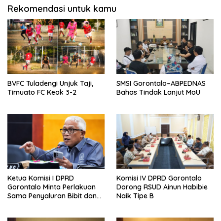
Rekomendasi untuk kamu
BVFC Tuladengi Unjuk Taji,
SMSI Gorontalo–ABPEDNAS
Timuato FC Keok 3-2
Bahas Tindak Lanjut MoU
Ketua Komisi I DPRD
Komisi IV DPRD Gorontalo
Gorontalo Minta Perlakuan
Dorong RSUD Ainun Habibie
Sama Penyaluran Bibit dan
Naik Tipe B
Pupuk untuk Petani Jagung