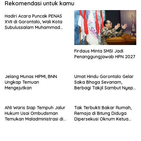
Rekomendasi untuk kamu
Hadiri Acara Puncak PENAS
XVII di Gorontalo, Wali Kota
Subulussalam Muhammad
Rasyid Bancin Disapa
Presiden Prabowo
Firdaus Minta SMSI Jadi
Penanggungjawab HPN 2027
Jelang Munas HIPMI, BNN
Umat Hindu Gorontalo Gelar
Ungkap Temuan
Saka Bhoga Sevanam,
Mengejutkan
Berbagi Takjil Sambut Nyepi
1948 Saka
Ahli Waris Siap Tempuh Jalur
Tak Terbukti Bakar Rumah,
Hukum Usai Ombudsman
Remaja di Bitung Diduga
Temukan Maladministrasi di
Dipersekusi Oknum Ketua
Kantah Kota Gorontalo
Ormas Hingga Alami Trauma