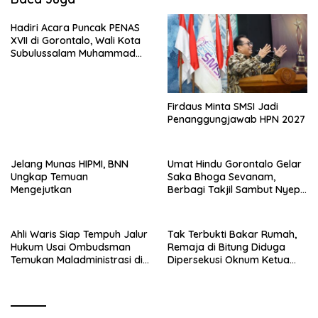
Hadiri Acara Puncak PENAS
XVII di Gorontalo, Wali Kota
Subulussalam Muhammad
Rasyid Bancin Disapa
Presiden Prabowo
Firdaus Minta SMSI Jadi
Penanggungjawab HPN 2027
Jelang Munas HIPMI, BNN
Umat Hindu Gorontalo Gelar
Ungkap Temuan
Saka Bhoga Sevanam,
Mengejutkan
Berbagi Takjil Sambut Nyepi
1948 Saka
Ahli Waris Siap Tempuh Jalur
Tak Terbukti Bakar Rumah,
Hukum Usai Ombudsman
Remaja di Bitung Diduga
Temukan Maladministrasi di
Dipersekusi Oknum Ketua
Kantah Kota Gorontalo
Ormas Hingga Alami Trauma