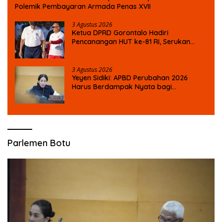
Polemik Pembayaran Armada Penas XVII
3 Agustus 2026
Ketua DPRD Gorontalo Hadiri
Pencanangan HUT ke-81 RI, Serukan
Semangat Nasionalisme dan Gotong
Royong di Danau Perintis
3 Agustus 2026
Yeyen Sidiki: APBD Perubahan 2026
Harus Berdampak Nyata bagi
Masyarakat
Parlemen Botu