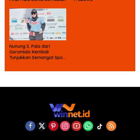
Nunung S. Pala dari
Gorontalo Kembali
Tunjukkan Semangat Sport
Tourism di Makassar Half
Marathon 2026