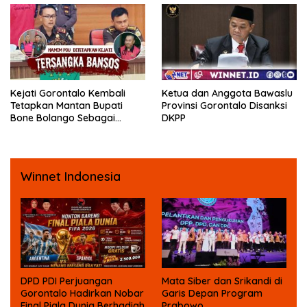
Fisik oleh Beberapa
Temannya
Kejati Gorontalo Kembali
Ketua dan Anggota Bawaslu
Tetapkan Mantan Bupati
Provinsi Gorontalo Disanksi
Bone Bolango Sebagai
DKPP
Tersangka Kasus Korupsi
Dana Bansos
Winnet Indonesia
DPD PDI Perjuangan
Mata Siber dan Srikandi di
Gorontalo Hadirkan Nobar
Garis Depan Program
Final Piala Dunia Berhadiah
Prabowo