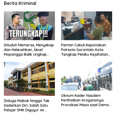
Berita Kriminal
Dituduh Memeras, Menyekap
Paman Cabuli Keponakan:
dan Melecehkan, Aksel
Polresta Gorontalo Kota
Mopangga Balik Ungkap
Tangkap Pelaku Kejahatan
Fakta Mengejutkan!
Seksual
Oknum Kader Nasdem
Perlihatkan Arogansinya
Diduga Mabuk hingga Tak
Provokasi Masa saat Demo
Sadarkan Diri, Salah Satu
Dugaan Pelecehan Profesi
Pelajar SMK Diguyur Air
Jurnalis
hingga Diberikan Benturan