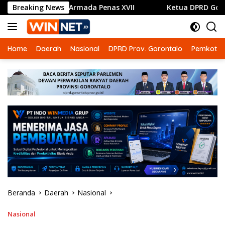
Langsung
bayaran Armada Penas XVII
Breaking News
Ketua DPRD Gorontalo Hadi
ke
konten
Home
Daerah
Nasional
DPRD Prov. Gorontalo
Pemkot G
Beranda
Daerah
Nasional
Nasional