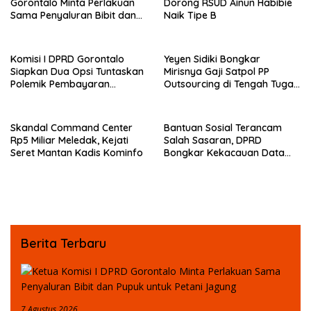
Gorontalo Minta Perlakuan
Dorong RSUD Ainun Habibie
Sama Penyaluran Bibit dan
Naik Tipe B
Pupuk untuk Petani Jagung
Komisi I DPRD Gorontalo
Yeyen Sidiki Bongkar
Siapkan Dua Opsi Tuntaskan
Mirisnya Gaji Satpol PP
Polemik Pembayaran
Outsourcing di Tengah Tugas
Armada Penas XVII
Berat
Skandal Command Center
Bantuan Sosial Terancam
Rp5 Miliar Meledak, Kejati
Salah Sasaran, DPRD
Seret Mantan Kadis Kominfo
Bongkar Kekacauan Data
DTSEN
Berita Terbaru
7 Agustus 2026