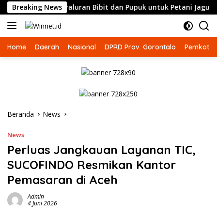
Langsung
 Sama Penyaluran Bibit dan Pupuk untuk Petani Jagung
Breaking News
ke
konten
Home
Daerah
Nasional
DPRD Prov. Gorontalo
Pemkot G
Beranda
News
News
Perluas Jangkauan Layanan TIC,
SUCOFINDO Resmikan Kantor
Pemasaran di Aceh
Admin
4 Juni 2026