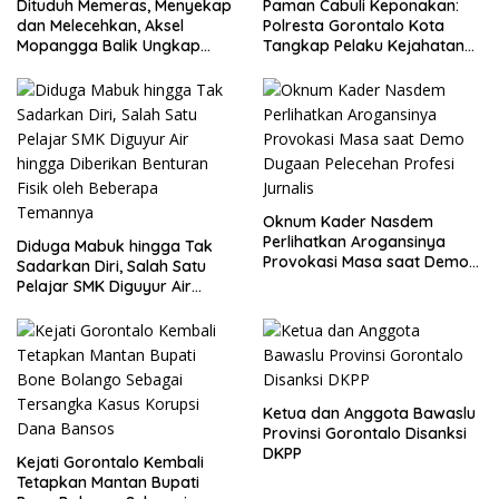
Dituduh Memeras, Menyekap
Paman Cabuli Keponakan:
dan Melecehkan, Aksel
Polresta Gorontalo Kota
Mopangga Balik Ungkap
Tangkap Pelaku Kejahatan
Fakta Mengejutkan!
Seksual
Oknum Kader Nasdem
Perlihatkan Arogansinya
Diduga Mabuk hingga Tak
Provokasi Masa saat Demo
Sadarkan Diri, Salah Satu
Dugaan Pelecehan Profesi
Pelajar SMK Diguyur Air
Jurnalis
hingga Diberikan Benturan
Fisik oleh Beberapa
Temannya
Ketua dan Anggota Bawaslu
Provinsi Gorontalo Disanksi
DKPP
Kejati Gorontalo Kembali
Tetapkan Mantan Bupati