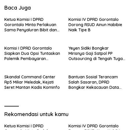
Baca Juga
Ketua Komisi I DPRD
Komisi IV DPRD Gorontalo
Gorontalo Minta Perlakuan
Dorong RSUD Ainun Habibie
Sama Penyaluran Bibit dan
Naik Tipe B
Pupuk untuk Petani Jagung
Komisi I DPRD Gorontalo
Yeyen Sidiki Bongkar
Siapkan Dua Opsi Tuntaskan
Mirisnya Gaji Satpol PP
Polemik Pembayaran
Outsourcing di Tengah Tugas
Armada Penas XVII
Berat
Skandal Command Center
Bantuan Sosial Terancam
Rp5 Miliar Meledak, Kejati
Salah Sasaran, DPRD
Seret Mantan Kadis Kominfo
Bongkar Kekacauan Data
DTSEN
Rekomendasi untuk kamu
Ketua Komisi I DPRD
Komisi IV DPRD Gorontalo