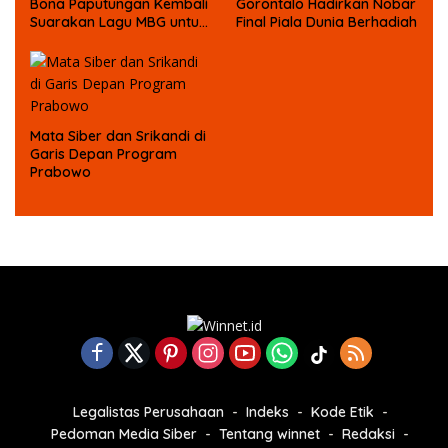
Bona Paputungan Kembali
Gorontalo Hadirkan Nobar
Suarakan Lagu MBG untuk
Final Piala Dunia Berhadiah
Masa Depan Anak Bangsa
Mata Siber dan Srikandi di
Garis Depan Program
Prabowo
Legalistas Perusahaan
Indeks
Kode Etik
Pedoman Media Siber
Tentang winnet
Redaksi