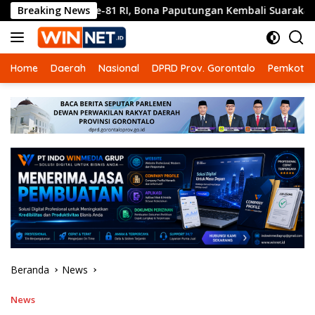
Langsung
-81 RI, Bona Paputungan Kembali Suarakan Lagu MBG untuk M
Breaking News
ke
konten
Home
Daerah
Nasional
DPRD Prov. Gorontalo
Pemkot G
Beranda
News
News