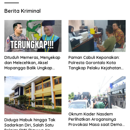
Berita Kriminal
Dituduh Memeras, Menyekap
Paman Cabuli Keponakan:
dan Melecehkan, Aksel
Polresta Gorontalo Kota
Mopangga Balik Ungkap
Tangkap Pelaku Kejahatan
Fakta Mengejutkan!
Seksual
Oknum Kader Nasdem
Perlihatkan Arogansinya
Diduga Mabuk hingga Tak
Provokasi Masa saat Demo
Sadarkan Diri, Salah Satu
Dugaan Pelecehan Profesi