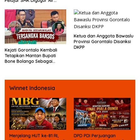
Pelajar SMK Diguyur Air
Jurnalis
hingga Diberikan Benturan
Fisik oleh Beberapa
Temannya
Ketua dan Anggota Bawaslu
Provinsi Gorontalo Disanksi
DKPP
Kejati Gorontalo Kembali
Tetapkan Mantan Bupati
Bone Bolango Sebagai
Tersangka Kasus Korupsi
Dana Bansos
Winnet Indonesia
Menjelang HUT ke-81 RI,
DPD PDI Perjuangan