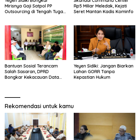
Yeyen Sidiki Bongkar
Skandal Command Center
Mirisnya Gaji Satpol PP
Rp5 Miliar Meledak, Kejati
Outsourcing di Tengah Tugas
Seret Mantan Kadis Kominfo
Berat
Bantuan Sosial Terancam
Yeyen Sidiki: Jangan Biarkan
Salah Sasaran, DPRD
Lahan GORR Tanpa
Bongkar Kekacauan Data
Kepastian Hukum
DTSEN
Rekomendasi untuk kamu