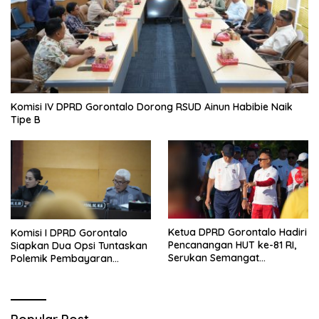
Komisi IV DPRD Gorontalo Dorong RSUD Ainun Habibie Naik
Tipe B
Ketua DPRD Gorontalo Hadiri
Komisi I DPRD Gorontalo
Pencanangan HUT ke-81 RI,
Siapkan Dua Opsi Tuntaskan
Serukan Semangat
Polemik Pembayaran
Nasionalisme dan Gotong
Armada Penas XVII
Royong di Danau Perintis