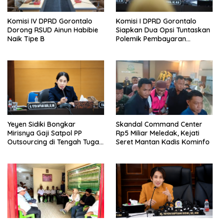
Komisi IV DPRD Gorontalo
Komisi I DPRD Gorontalo
Dorong RSUD Ainun Habibie
Siapkan Dua Opsi Tuntaskan
Naik Tipe B
Polemik Pembayaran
Armada Penas XVII
Yeyen Sidiki Bongkar
Skandal Command Center
Mirisnya Gaji Satpol PP
Rp5 Miliar Meledak, Kejati
Outsourcing di Tengah Tugas
Seret Mantan Kadis Kominfo
Berat