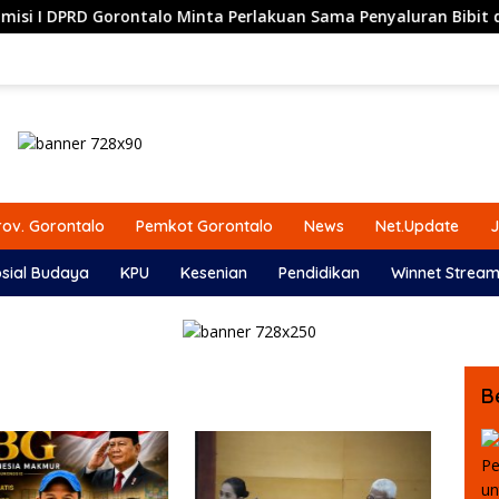
orontalo Minta Perlakuan Sama Penyaluran Bibit dan Pupuk un
ov. Gorontalo
Pemkot Gorontalo
News
Net.Update
J
sial Budaya
KPU
Kesenian
Pendidikan
Winnet Stream
B