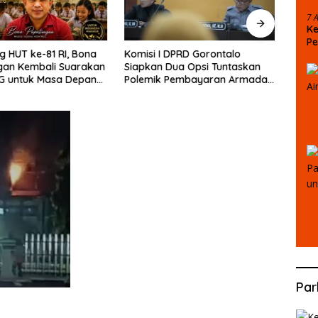
7 
Ke
Pe
g HUT ke-81 RI, Bona
Komisi I DPRD Gorontalo
Skan
Pu
gan Kembali Suarakan
Siapkan Dua Opsi Tuntaskan
Milia
G untuk Masa Depan
Polemik Pembayaran Armada
Mant
ngsa
Penas XVII
Par