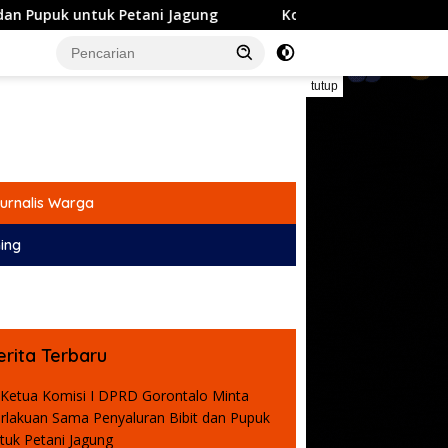
tuk Petani Jagung
Komisi IV DPRD Gorontalo Dorong RSU
tutup
urnalis Warga
ing
erita Terbaru