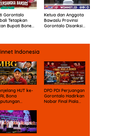
ti Gorontalo
Ketua dan Anggota
ali Tetapkan
Bawaslu Provinsi
an Bupati Bone
Gorontalo Disanksi
ngo Sebagai
DKPP
angka Kasus
psi Dana Bansos
innet Indonesia
njelang HUT ke-
DPD PDI Perjuangan
 RI, Bona
Gorontalo Hadirkan
aputungan
Nobar Final Piala
mbali Suarakan
Dunia Berhadiah
gu MBG untuk
asa Depan Anak
angsa