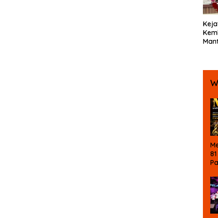
Keja
Kemb
Mant
Bola
Ters
Koru
W
Me
81
P
Ke
La
M
B