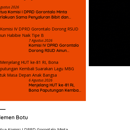
Agustus 2026
tua Komisi I DPRD Gorontalo Minta
rlakuan Sama Penyaluran Bibit dan
dal Command Center Rp5
Bantuan Sosial Terancam Salah
Y
puk untuk Petani Jagung
r Meledak, Kejati Seret
Sasaran, DPRD Bongkar
L
an Kadis Kominfo
Kekacauan Data DTSEN
H
7 Agustus 2026
Komisi IV DPRD Gorontalo
Dorong RSUD Ainun
Habibie Naik Tipe B
6 Agustus 2026
Menjelang HUT ke-81 RI,
Bona Paputungan Kembali
Suarakan Lagu MBG untuk
Masa Depan Anak Bangsa
lemen Botu