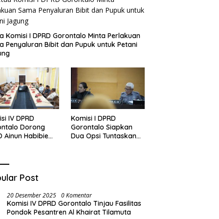
a Komisi I DPRD Gorontalo Minta Perlakuan
 Penyaluran Bibit dan Pupuk untuk Petani
ung
si IV DPRD
Komisi I DPRD
ontalo Dorong
Gorontalo Siapkan
 Ainun Habibie
Dua Opsi Tuntaskan
 Tipe B
Polemik Pembayaran
Armada Penas XVII
ular Post
20 Desember 2025
0 Komentar
Komisi IV DPRD Gorontalo Tinjau Fasilitas
Pondok Pesantren Al Khairat Tilamuta