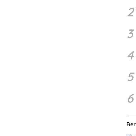
2
3
4
5
6
Ber