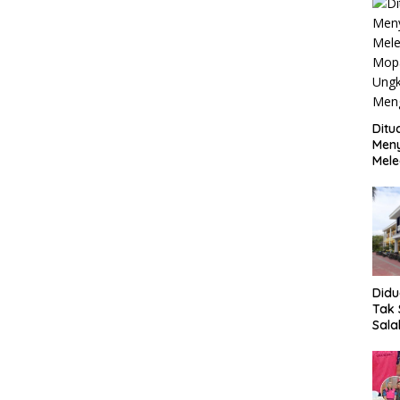
Ditu
Men
Mele
Mop
Ung
Meng
Did
Tak 
Sala
SMK 
hing
Bent
Beb