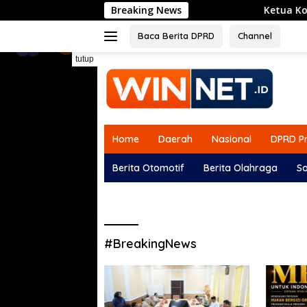
Langsung
Breaking News
Ketua Komisi I DPRD G
ke
konten
Baca Berita DPRD
Channel
tutup
Home
Daerah
Nasional
DPRD Pr
Berita Otomotif
Berita Olahraga
So
#BreakingNews