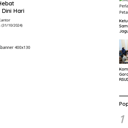
Hebat
Dini Hari
Kantor
Ketu
 (31/10/2024)
Sama
Jag
Komi
Gor
RSUD
Naik
Pop
1