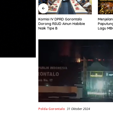
i I DPRD Gorontalo
Komisi IV DPRD Gorontalo
Menjelan
kuan Sama
Dorong RSUD Ainun Habibie
Paputun
Bibit dan Pupuk
Naik Tipe B
Lagu MB
i Jagung
Anak Ba
Polda Gorontalo
31 Oktober 2024