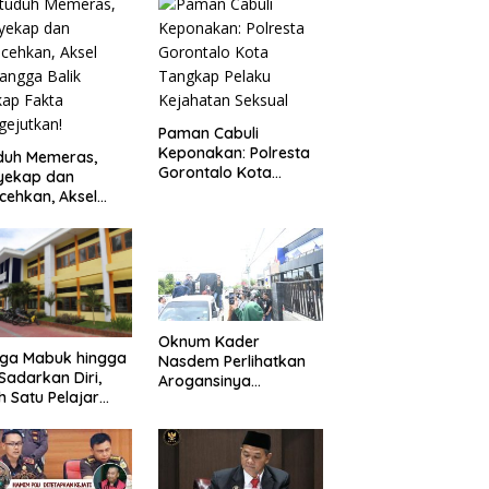
Paman Cabuli
Keponakan: Polresta
duh Memeras,
Gorontalo Kota
yekap dan
Tangkap Pelaku
cehkan, Aksel
Kejahatan Seksual
angga Balik
kap Fakta
ejutkan!
Oknum Kader
uga Mabuk hingga
Nasdem Perlihatkan
Sadarkan Diri,
Arogansinya
h Satu Pelajar
Provokasi Masa saat
Diguyur Air
Demo Dugaan
ga Diberikan
Pelecehan Profesi
uran Fisik oleh
Jurnalis
erapa Temannya