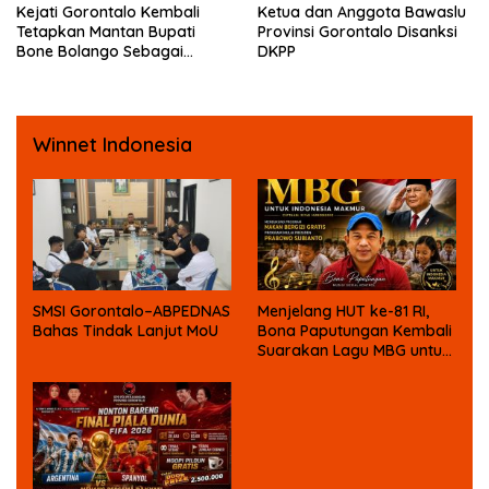
Kejati Gorontalo Kembali
Ketua dan Anggota Bawaslu
Tetapkan Mantan Bupati
Provinsi Gorontalo Disanksi
Bone Bolango Sebagai
DKPP
Tersangka Kasus Korupsi
Dana Bansos
Winnet Indonesia
SMSI Gorontalo–ABPEDNAS
Menjelang HUT ke-81 RI,
Bahas Tindak Lanjut MoU
Bona Paputungan Kembali
Suarakan Lagu MBG untuk
Masa Depan Anak Bangsa