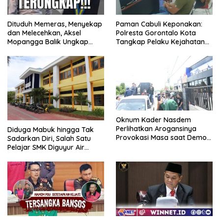
Dituduh Memeras, Menyekap
Paman Cabuli Keponakan:
dan Melecehkan, Aksel
Polresta Gorontalo Kota
Mopangga Balik Ungkap
Tangkap Pelaku Kejahatan
Fakta Mengejutkan!
Seksual
Oknum Kader Nasdem
Perlihatkan Arogansinya
Diduga Mabuk hingga Tak
Provokasi Masa saat Demo
Sadarkan Diri, Salah Satu
Dugaan Pelecehan Profesi
Pelajar SMK Diguyur Air
Jurnalis
hingga Diberikan Benturan
Fisik oleh Beberapa
Temannya