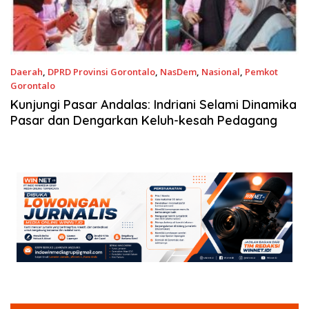
Daerah
,
DPRD Provinsi Gorontalo
,
NasDem
,
Nasional
,
Pemkot
Gorontalo
9 September 2023
Kunjungi Pasar Andalas: Indriani Selami Dinamika
Pasar dan Dengarkan Keluh-kesah Pedagang