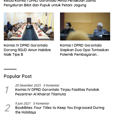
Ketua Komisi I DPRD Gorontalo Minta Perlakuan Sama
Penyaluran Bibit dan Pupuk untuk Petani Jagung
Komisi IV DPRD Gorontalo
Komisi I DPRD Gorontalo
Dorong RSUD Ainun Habibie
Siapkan Dua Opsi Tuntaskan
Naik Tipe B
Polemik Pembayaran
Armada Penas XVII
Popular Post
1
20 Desember 2025
0 Komentar
Komisi IV DPRD Gorontalo Tinjau Fasilitas Pondok
Pesantren Al Khairat Tilamuta
2
9 Juni 2021
0 Komentar
BookBites: Four Titles to Keep You Engrossed During
the Holidays