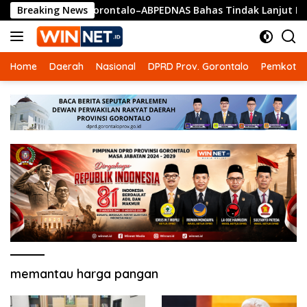
Langsung
Breaking News
SMSI Gorontalo–ABPEDNAS Bahas Tindak Lanjut MoU
ke
konten
Home
Daerah
Nasional
DPRD Prov. Gorontalo
Pemkot G
memantau harga pangan