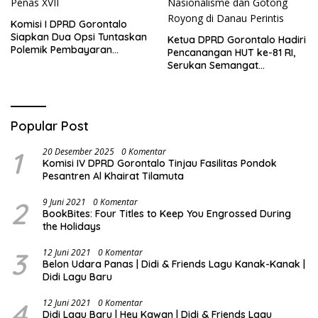
Komisi I DPRD Gorontalo
Siapkan Dua Opsi Tuntaskan
Ketua DPRD Gorontalo Hadiri
Polemik Pembayaran
Pencanangan HUT ke-81 RI,
Armada Penas XVII
Serukan Semangat
Nasionalisme dan Gotong
Royong di Danau Perintis
Popular Post
1
20 Desember 2025
0 Komentar
Komisi IV DPRD Gorontalo Tinjau Fasilitas Pondok
Pesantren Al Khairat Tilamuta
2
9 Juni 2021
0 Komentar
BookBites: Four Titles to Keep You Engrossed During
the Holidays
3
12 Juni 2021
0 Komentar
Belon Udara Panas | Didi & Friends Lagu Kanak-Kanak |
Didi Lagu Baru
4
12 Juni 2021
0 Komentar
Didi Lagu Baru | Hey Kawan | Didi & Friends Lagu