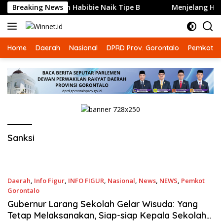
Langsung
ong RSUD Ainun Habibie Naik Tipe B
Breaking News
Menjelang HUT ke
ke
konten
Home
Daerah
Nasional
DPRD Prov. Gorontalo
Pemkot G
Sanksi
Daerah
,
Info Figur
,
INFO FIGUR
,
Nasional
,
News
,
NEWS
,
Pemkot
Gorontalo
21 Juni 2023
Gubernur Larang Sekolah Gelar Wisuda: Yang
Tetap Melaksanakan, Siap-siap Kepala Sekolah