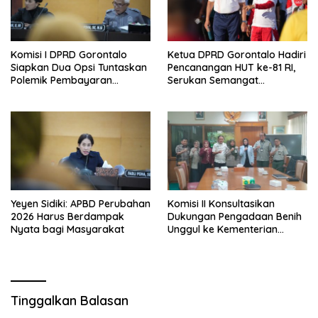
Komisi I DPRD Gorontalo
Ketua DPRD Gorontalo Hadiri
Siapkan Dua Opsi Tuntaskan
Pencanangan HUT ke-81 RI,
Polemik Pembayaran
Serukan Semangat
Armada Penas XVII
Nasionalisme dan Gotong
Royong di Danau Perintis
Yeyen Sidiki: APBD Perubahan
Komisi II Konsultasikan
2026 Harus Berdampak
Dukungan Pengadaan Benih
Nyata bagi Masyarakat
Unggul ke Kementerian
Pertanian
Tinggalkan Balasan