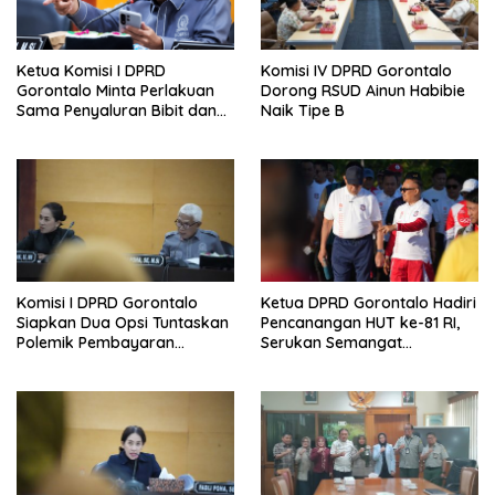
Ketua Komisi I DPRD
Komisi IV DPRD Gorontalo
Gorontalo Minta Perlakuan
Dorong RSUD Ainun Habibie
Sama Penyaluran Bibit dan
Naik Tipe B
Pupuk untuk Petani Jagung
Komisi I DPRD Gorontalo
Ketua DPRD Gorontalo Hadiri
Siapkan Dua Opsi Tuntaskan
Pencanangan HUT ke-81 RI,
Polemik Pembayaran
Serukan Semangat
Armada Penas XVII
Nasionalisme dan Gotong
Royong di Danau Perintis