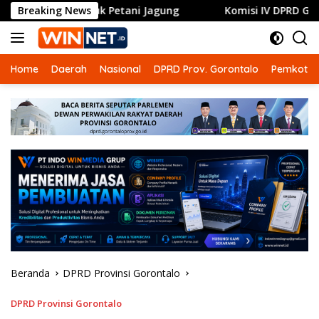
Langsung
untuk Petani Jagung
Breaking News
Komisi IV DPRD Gorontalo Dorong 
ke
konten
Home
Daerah
Nasional
DPRD Prov. Gorontalo
Pemkot G
Beranda
DPRD Provinsi Gorontalo
DPRD Provinsi Gorontalo