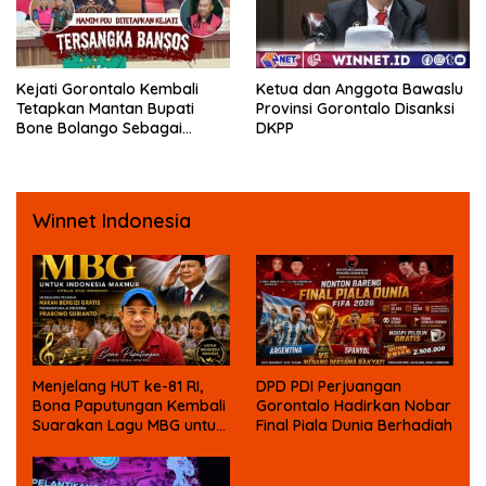
Kejati Gorontalo Kembali
Ketua dan Anggota Bawaslu
Tetapkan Mantan Bupati
Provinsi Gorontalo Disanksi
Bone Bolango Sebagai
DKPP
Tersangka Kasus Korupsi
Dana Bansos
Winnet Indonesia
Menjelang HUT ke-81 RI,
DPD PDI Perjuangan
Bona Paputungan Kembali
Gorontalo Hadirkan Nobar
Suarakan Lagu MBG untuk
Final Piala Dunia Berhadiah
Masa Depan Anak Bangsa