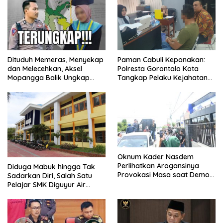
Dituduh Memeras, Menyekap
Paman Cabuli Keponakan:
dan Melecehkan, Aksel
Polresta Gorontalo Kota
Mopangga Balik Ungkap
Tangkap Pelaku Kejahatan
Fakta Mengejutkan!
Seksual
Oknum Kader Nasdem
Perlihatkan Arogansinya
Diduga Mabuk hingga Tak
Provokasi Masa saat Demo
Sadarkan Diri, Salah Satu
Dugaan Pelecehan Profesi
Pelajar SMK Diguyur Air
Jurnalis
hingga Diberikan Benturan
Fisik oleh Beberapa
Temannya