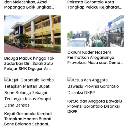
dan Melecehkan, Aksel
Polresta Gorontalo Kota
Mopangga Balik Ungkap
Tangkap Pelaku Kejahatan
Fakta Mengejutkan!
Seksual
Oknum Kader Nasdem
Perlihatkan Arogansinya
Diduga Mabuk hingga Tak
Provokasi Masa saat Demo
Sadarkan Diri, Salah Satu
Dugaan Pelecehan Profesi
Pelajar SMK Diguyur Air
Jurnalis
hingga Diberikan Benturan
Fisik oleh Beberapa
Temannya
Ketua dan Anggota Bawaslu
Provinsi Gorontalo Disanksi
DKPP
Kejati Gorontalo Kembali
Tetapkan Mantan Bupati
Bone Bolango Sebagai