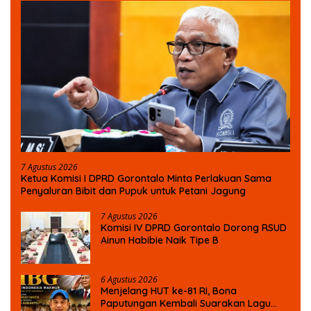
7 Agustus 2026
Ketua Komisi I DPRD Gorontalo Minta Perlakuan Sama
Penyaluran Bibit dan Pupuk untuk Petani Jagung
7 Agustus 2026
Komisi IV DPRD Gorontalo Dorong RSUD
Ainun Habibie Naik Tipe B
6 Agustus 2026
Menjelang HUT ke-81 RI, Bona
Paputungan Kembali Suarakan Lagu