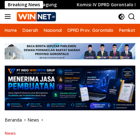
Langsung
i Jagung
Breaking News
Komisi IV DPRD Gorontalo Dorong RSUD Ainun 
ke
konten
Home
Daerah
Nasional
DPRD Prov. Gorontalo
Pemkot G
Beranda
News
News