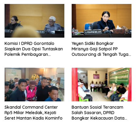
Komisi I DPRD Gorontalo
Yeyen Sidiki Bongkar
Siapkan Dua Opsi Tuntaskan
Mirisnya Gaji Satpol PP
Polemik Pembayaran
Outsourcing di Tengah Tugas
Armada Penas XVII
Berat
Skandal Command Center
Bantuan Sosial Terancam
Rp5 Miliar Meledak, Kejati
Salah Sasaran, DPRD
Seret Mantan Kadis Kominfo
Bongkar Kekacauan Data
DTSEN