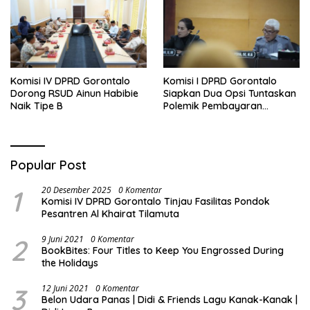
Komisi IV DPRD Gorontalo
Komisi I DPRD Gorontalo
Dorong RSUD Ainun Habibie
Siapkan Dua Opsi Tuntaskan
Naik Tipe B
Polemik Pembayaran
Armada Penas XVII
Popular Post
1
20 Desember 2025
0 Komentar
Komisi IV DPRD Gorontalo Tinjau Fasilitas Pondok
Pesantren Al Khairat Tilamuta
2
9 Juni 2021
0 Komentar
BookBites: Four Titles to Keep You Engrossed During
the Holidays
3
12 Juni 2021
0 Komentar
Belon Udara Panas | Didi & Friends Lagu Kanak-Kanak |