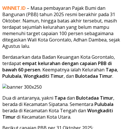
WINNET.ID
– Masa pembayaran Pajak Bumi dan
Bangunan (PBB) tahun 2025 resmi berakhir pada 31
Oktober. Namun, hingga batas akhir tersebut, masih
terdapat sejumlah kelurahan yang belum mampu
memenuhi target capaian 100 persen sebagaimana
ditegaskan Wali Kota Gorontalo, Adhan Dambea, sejak
Agustus lalu.
Berdasarkan data Badan Keuangan Kota Gorontalo,
terdapat
empat kelurahan dengan capaian PBB di
bawah 60 persen
. Keempatnya ialah Kelurahan
Tapa
,
Pulubala
,
Wongkaditi Timur
, dan
Bulotadaa Timur
.
Dua di antaranya, yakni
Tapa
dan
Bulotadaa Timur
,
berada di Kecamatan Sipatana. Sementara
Pulubala
berada di Kecamatan Kota Tengah dan
Wongkaditi
Timur
di Kecamatan Kota Utara.
Berikut capaian PBB per 31 Oktober 2025: