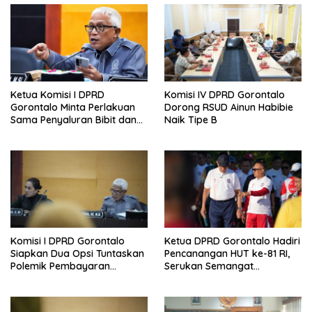
Ketua Komisi I DPRD
Komisi IV DPRD Gorontalo
Gorontalo Minta Perlakuan
Dorong RSUD Ainun Habibie
Sama Penyaluran Bibit dan
Naik Tipe B
Pupuk untuk Petani Jagung
Komisi I DPRD Gorontalo
Ketua DPRD Gorontalo Hadiri
Siapkan Dua Opsi Tuntaskan
Pencanangan HUT ke-81 RI,
Polemik Pembayaran
Serukan Semangat
Armada Penas XVII
Nasionalisme dan Gotong
Royong di Danau Perintis