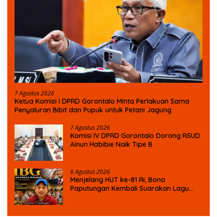
7 Agustus 2026
Ketua Komisi I DPRD Gorontalo Minta Perlakuan Sama
Penyaluran Bibit dan Pupuk untuk Petani Jagung
7 Agustus 2026
Komisi IV DPRD Gorontalo Dorong RSUD
Ainun Habibie Naik Tipe B
6 Agustus 2026
Menjelang HUT ke-81 RI, Bona
Paputungan Kembali Suarakan Lagu
MBG untuk Masa Depan Anak Bangsa