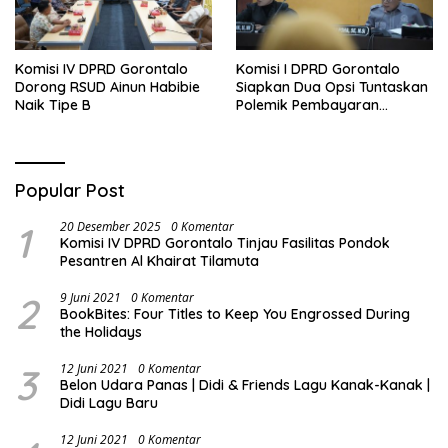
Komisi IV DPRD Gorontalo
Komisi I DPRD Gorontalo
Dorong RSUD Ainun Habibie
Siapkan Dua Opsi Tuntaskan
Naik Tipe B
Polemik Pembayaran
Armada Penas XVII
Popular Post
1
20 Desember 2025
0 Komentar
Komisi IV DPRD Gorontalo Tinjau Fasilitas Pondok
Pesantren Al Khairat Tilamuta
2
9 Juni 2021
0 Komentar
BookBites: Four Titles to Keep You Engrossed During
the Holidays
3
12 Juni 2021
0 Komentar
Belon Udara Panas | Didi & Friends Lagu Kanak-Kanak |
Didi Lagu Baru
12 Juni 2021
0 Komentar