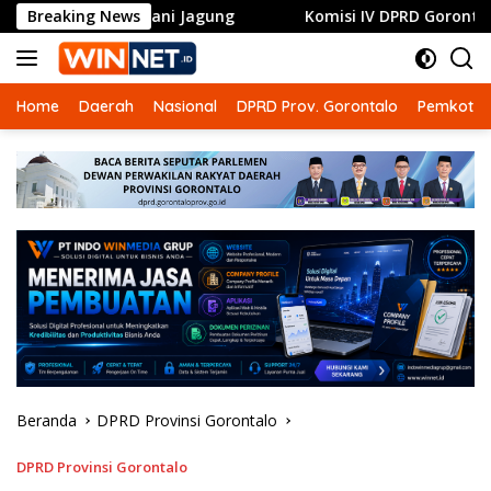
Langsung
k Petani Jagung
Breaking News
Komisi IV DPRD Gorontalo Dorong RSUD 
ke
konten
Home
Daerah
Nasional
DPRD Prov. Gorontalo
Pemkot G
Beranda
DPRD Provinsi Gorontalo
DPRD Provinsi Gorontalo