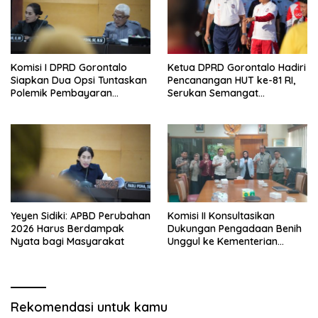
Komisi I DPRD Gorontalo
Ketua DPRD Gorontalo Hadiri
Siapkan Dua Opsi Tuntaskan
Pencanangan HUT ke-81 RI,
Polemik Pembayaran
Serukan Semangat
Armada Penas XVII
Nasionalisme dan Gotong
Royong di Danau Perintis
Yeyen Sidiki: APBD Perubahan
Komisi II Konsultasikan
2026 Harus Berdampak
Dukungan Pengadaan Benih
Nyata bagi Masyarakat
Unggul ke Kementerian
Pertanian
Rekomendasi untuk kamu