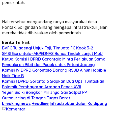
pemerintah.
Hal tersebut mengundang tanya masyarakat desa
Pontak, Soligir dan Gihang mengapa infrastruktur jalan
mereka tidak dihiraukan oleh pemerintah.
Berita Terkait
BVFC Tuladengi Unjuk Taji, Timuato FC Keok 3-2
SMSI Gorontalo–ABPEDNAS Bahas Tindak Lanjut MoU
Ketua Komisi I DPRD Gorontalo Minta Perlakuan Sama
Penyaluran Bibit dan Pupuk untuk Petani Jagung
Komisi IV DPRD Gorontalo Dorong RSUD Ainun Habibie
Naik Tipe B
Komisi I DPRD Gorontalo Siapkan Dua Opsi Tuntaskan
Polemik Pembayaran Armada Penas XVII
Yeyen Sidiki Bongkar Mirisnya Gaji Satpol PP
Outsourcing di Tengah Tugas Berat
breaking news
Headline
Infrastruktur Jalan
Kaidipang
Komentar