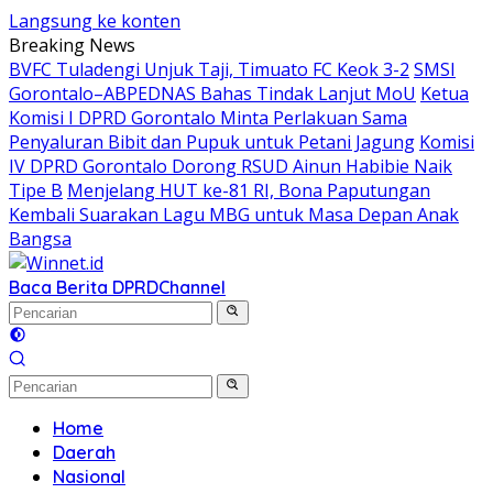
Langsung ke konten
Breaking News
BVFC Tuladengi Unjuk Taji, Timuato FC Keok 3-2
SMSI
Gorontalo–ABPEDNAS Bahas Tindak Lanjut MoU
Ketua
Komisi I DPRD Gorontalo Minta Perlakuan Sama
Penyaluran Bibit dan Pupuk untuk Petani Jagung
Komisi
IV DPRD Gorontalo Dorong RSUD Ainun Habibie Naik
Tipe B
Menjelang HUT ke-81 RI, Bona Paputungan
Kembali Suarakan Lagu MBG untuk Masa Depan Anak
Bangsa
Baca Berita DPRD
Channel
Home
Daerah
Nasional