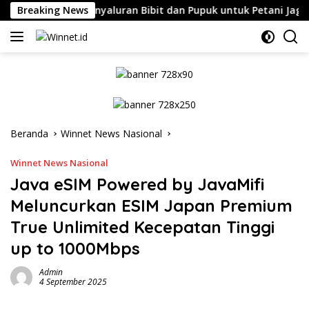
Langsung
kuan Sama Penyaluran Bibit dan Pupuk untuk Petani Jagung
Breaking News
ke
konten
Beranda
Winnet News Nasional
Winnet News Nasional
Java eSIM Powered by JavaMifi
Meluncurkan ESIM Japan Premium
True Unlimited Kecepatan Tinggi
up to 1000Mbps
Admin
4 September 2025