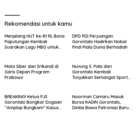
Miras SKY Biliard
Berbasis Popularitas dan
Kapasitas Nasional
Rekomendasi untuk kamu
Menjelang HUT ke-81 RI, Bona
DPD PDI Perjuangan
Paputungan Kembali
Gorontalo Hadirkan Nobar
Suarakan Lagu MBG untuk
Final Piala Dunia Berhadiah
Masa Depan Anak Bangsa
Mata Siber dan Srikandi di
Nunung S. Pala dari
Garis Depan Program
Gorontalo Kembali
Prabowo
Tunjukkan Semangat Sport
Tourism di Makassar Half
Marathon 2026
BREAKING! Ketua PJS
Noorman Camaru Masuk
Gorontalo Bongkar Dugaan
Bursa KADIN Gorontalo,
“Amplop Bungkam” Kasus
Dinilai Bawa Patronasi Baru
Miras SKY Biliard
Berbasis Popularitas dan
Kapasitas Nasional