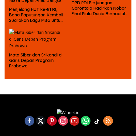
DPD PDI Perjuangan
Gorontalo Hadirkan Nobar
Menjelang HUT ke-81 RI,
Final Piala Dunia Berhadiah
Bona Paputungan Kembali
Suarakan Lagu MBG untuk
Masa Depan Anak Bangsa
Mata Siber dan Srikandi di
Garis Depan Program
Prabowo