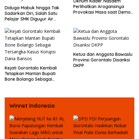
Oknum Kader Nasdem
Perlihatkan Arogansinya
Diduga Mabuk hingga Tak
Provokasi Masa saat Demo
Sadarkan Diri, Salah Satu
Dugaan Pelecehan Profesi
Pelajar SMK Diguyur Air
Jurnalis
hingga Diberikan Benturan
Fisik oleh Beberapa
Temannya
Ketua dan Anggota Bawaslu
Provinsi Gorontalo Disanksi
DKPP
Kejati Gorontalo Kembali
Tetapkan Mantan Bupati
Bone Bolango Sebagai
Tersangka Kasus Korupsi
Dana Bansos
Winnet Indonesia