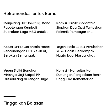
Rekomendasi untuk kamu
Menjelang HUT ke-81 RI, Bona
Komisi I DPRD Gorontalo
Paputungan Kembali
Siapkan Dua Opsi Tuntaskan
Suarakan Lagu MBG untuk
Polemik Pembayaran
Masa Depan Anak Bangsa
Armada Penas XVII
Ketua DPRD Gorontalo Hadiri
Yeyen Sidiki: APBD Perubahan
Pencanangan HUT ke-81 RI,
2026 Harus Berdampak
Serukan Semangat
Nyata bagi Masyarakat
Nasionalisme dan Gotong
Royong di Danau Perintis
Yeyen Sidiki Bongkar
Komisi II Konsultasikan
Mirisnya Gaji Satpol PP
Dukungan Pengadaan Benih
Outsourcing di Tengah Tugas
Unggul ke Kementerian
Berat
Pertanian
Tinggalkan Balasan