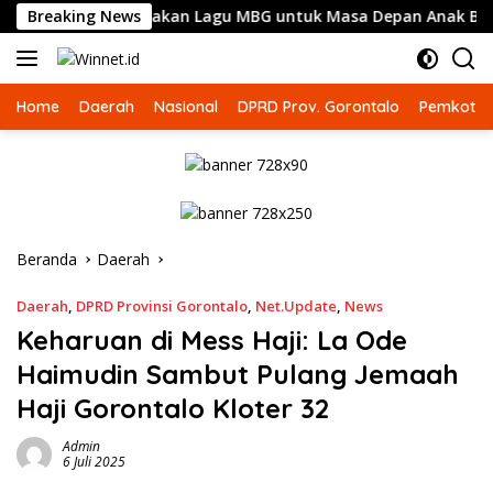
Langsung
n Kembali Suarakan Lagu MBG untuk Masa Depan Anak Bangsa
Breaking News
ke
konten
Home
Daerah
Nasional
DPRD Prov. Gorontalo
Pemkot G
Beranda
Daerah
Daerah
,
DPRD Provinsi Gorontalo
,
Net.Update
,
News
Keharuan di Mess Haji: La Ode
Haimudin Sambut Pulang Jemaah
Haji Gorontalo Kloter 32
Admin
6 Juli 2025