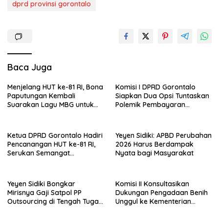
dprd provinsi gorontalo
Baca Juga
Menjelang HUT ke-81 RI, Bona
Komisi I DPRD Gorontalo
Paputungan Kembali
Siapkan Dua Opsi Tuntaskan
Suarakan Lagu MBG untuk
Polemik Pembayaran
Masa Depan Anak Bangsa
Armada Penas XVII
Ketua DPRD Gorontalo Hadiri
Yeyen Sidiki: APBD Perubahan
Pencanangan HUT ke-81 RI,
2026 Harus Berdampak
Serukan Semangat
Nyata bagi Masyarakat
Nasionalisme dan Gotong
Royong di Danau Perintis
Yeyen Sidiki Bongkar
Komisi II Konsultasikan
Mirisnya Gaji Satpol PP
Dukungan Pengadaan Benih
Outsourcing di Tengah Tugas
Unggul ke Kementerian
Berat
Pertanian