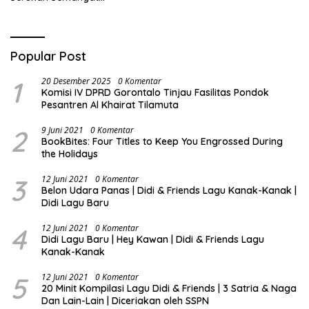
Nasionalisme dan Gotong
Royong di Danau Perintis
Popular Post
1
20 Desember 2025
0 Komentar
Komisi IV DPRD Gorontalo Tinjau Fasilitas Pondok
Pesantren Al Khairat Tilamuta
2
9 Juni 2021
0 Komentar
BookBites: Four Titles to Keep You Engrossed During
the Holidays
3
12 Juni 2021
0 Komentar
Belon Udara Panas | Didi & Friends Lagu Kanak-Kanak |
Didi Lagu Baru
4
12 Juni 2021
0 Komentar
Didi Lagu Baru | Hey Kawan | Didi & Friends Lagu
Kanak-Kanak
5
12 Juni 2021
0 Komentar
20 Minit Kompilasi Lagu Didi & Friends | 3 Satria & Naga
Dan Lain-Lain | Diceriakan oleh SSPN