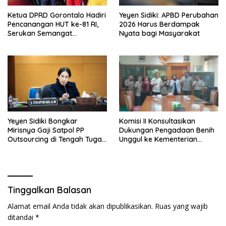
Ketua DPRD Gorontalo Hadiri
Yeyen Sidiki: APBD Perubahan
Pencanangan HUT ke-81 RI,
2026 Harus Berdampak
Serukan Semangat
Nyata bagi Masyarakat
Nasionalisme dan Gotong
Royong di Danau Perintis
Yeyen Sidiki Bongkar
Komisi II Konsultasikan
Mirisnya Gaji Satpol PP
Dukungan Pengadaan Benih
Outsourcing di Tengah Tugas
Unggul ke Kementerian
Berat
Pertanian
Tinggalkan Balasan
Alamat email Anda tidak akan dipublikasikan.
Ruas yang wajib
ditandai
*