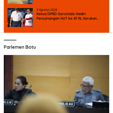
Armada Penas XVII
3 Agustus 2026
Ketua DPRD Gorontalo Hadiri
Pencanangan HUT ke-81 RI, Serukan
Semangat Nasionalisme dan Gotong
Royong di Danau Perintis
Parlemen Botu