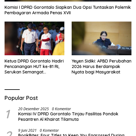
Komisi I DPRD Gorontalo Siapkan Dua Opsi Tuntaskan Polemik
Pembayaran Armada Penas XVII
Ketua DPRD Gorontalo Hadiri
Yeyen Sidiki: APBD Perubahan
Pencanangan HUT ke-81 RI,
2026 Harus Berdampak
Serukan Semangat
Nyata bagi Masyarakat
Nasionalisme dan Gotong
Royong di Danau Perintis
Popular Post
1
20 Desember 2025
0 Komentar
Komisi IV DPRD Gorontalo Tinjau Fasilitas Pondok
Pesantren Al Khairat Tilamuta
2
9 Juni 2021
0 Komentar
BookBites: Four Titles to Keep You Engrossed During