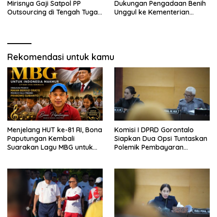
Mirisnya Gaji Satpol PP
Dukungan Pengadaan Benih
Outsourcing di Tengah Tugas
Unggul ke Kementerian
Berat
Pertanian
Rekomendasi untuk kamu
Menjelang HUT ke-81 RI, Bona
Komisi I DPRD Gorontalo
Paputungan Kembali
Siapkan Dua Opsi Tuntaskan
Suarakan Lagu MBG untuk
Polemik Pembayaran
Masa Depan Anak Bangsa
Armada Penas XVII