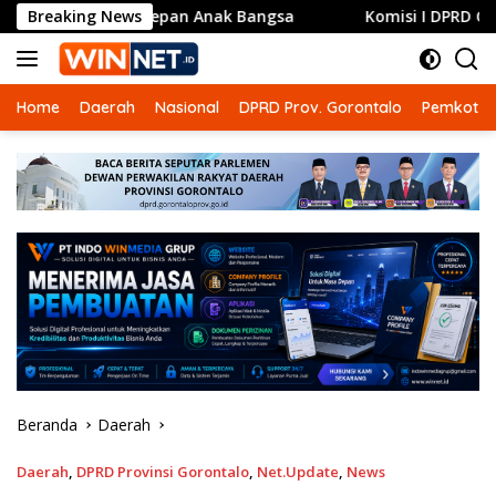
Langsung
sa Depan Anak Bangsa
Breaking News
Komisi I DPRD Gorontalo Siapka
ke
konten
Home
Daerah
Nasional
DPRD Prov. Gorontalo
Pemkot G
Beranda
Daerah
Daerah
,
DPRD Provinsi Gorontalo
,
Net.Update
,
News