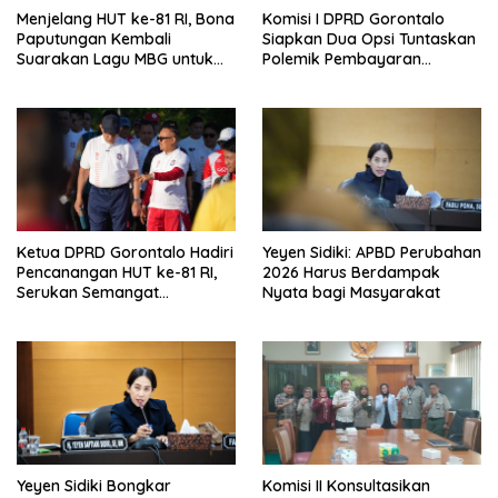
Menjelang HUT ke-81 RI, Bona
Komisi I DPRD Gorontalo
Paputungan Kembali
Siapkan Dua Opsi Tuntaskan
Suarakan Lagu MBG untuk
Polemik Pembayaran
Masa Depan Anak Bangsa
Armada Penas XVII
Ketua DPRD Gorontalo Hadiri
Yeyen Sidiki: APBD Perubahan
Pencanangan HUT ke-81 RI,
2026 Harus Berdampak
Serukan Semangat
Nyata bagi Masyarakat
Nasionalisme dan Gotong
Royong di Danau Perintis
Yeyen Sidiki Bongkar
Komisi II Konsultasikan