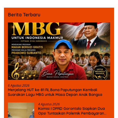
Berita Terbaru
6 Agustus 2026
Menjelang HUT ke-81 RI, Bona Paputungan Kembali
Suarakan Lagu MBG untuk Masa Depan Anak Bangsa
4 Agustus 2026
Komisi I DPRD Gorontalo Siapkan Dua
Opsi Tuntaskan Polemik Pembayaran