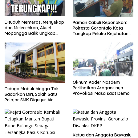
Dituduh Memeras, Menyekap
Paman Cabuli Keponakan:
dan Melecehkan, Aksel
Polresta Gorontalo Kota
Mopangga Balik Ungkap
Tangkap Pelaku Kejahatan
Fakta Mengejutkan!
Seksual
Oknum Kader Nasdem
Perlihatkan Arogansinya
Diduga Mabuk hingga Tak
Provokasi Masa saat Demo
Sadarkan Diri, Salah Satu
Dugaan Pelecehan Profesi
Pelajar SMK Diguyur Air
Jurnalis
hingga Diberikan Benturan
Fisik oleh Beberapa
Temannya
Ketua dan Anggota Bawaslu