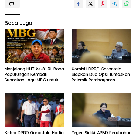
Baca Juga
Menjelang HUT ke-81 RI, Bona
Komisi I DPRD Gorontalo
Paputungan Kembali
Siapkan Dua Opsi Tuntaskan
Suarakan Lagu MBG untuk
Polemik Pembayaran
Masa Depan Anak Bangsa
Armada Penas XVII
Ketua DPRD Gorontalo Hadiri
Yeyen Sidiki: APBD Perubahan