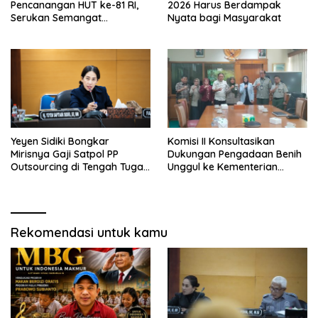
Pencanangan HUT ke-81 RI,
2026 Harus Berdampak
Serukan Semangat
Nyata bagi Masyarakat
Nasionalisme dan Gotong
Royong di Danau Perintis
Yeyen Sidiki Bongkar
Komisi II Konsultasikan
Mirisnya Gaji Satpol PP
Dukungan Pengadaan Benih
Outsourcing di Tengah Tugas
Unggul ke Kementerian
Berat
Pertanian
Rekomendasi untuk kamu