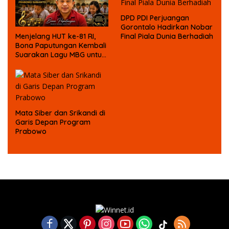
DPD PDI Perjuangan
Gorontalo Hadirkan Nobar
Final Piala Dunia Berhadiah
Menjelang HUT ke-81 RI,
Bona Paputungan Kembali
Suarakan Lagu MBG untuk
Masa Depan Anak Bangsa
Mata Siber dan Srikandi di
Garis Depan Program
Prabowo