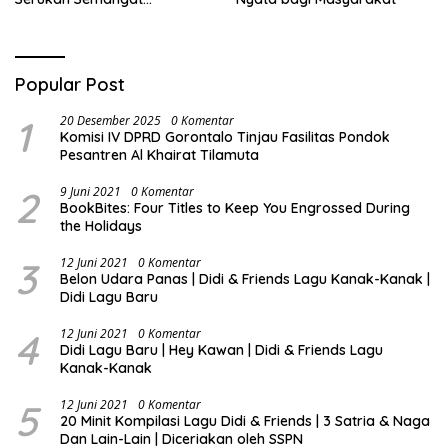
Nasionalisme dan Gotong
Royong di Danau Perintis
Popular Post
1
20 Desember 2025
0 Komentar
Komisi IV DPRD Gorontalo Tinjau Fasilitas Pondok
Pesantren Al Khairat Tilamuta
2
9 Juni 2021
0 Komentar
BookBites: Four Titles to Keep You Engrossed During
the Holidays
3
12 Juni 2021
0 Komentar
Belon Udara Panas | Didi & Friends Lagu Kanak-Kanak |
Didi Lagu Baru
4
12 Juni 2021
0 Komentar
Didi Lagu Baru | Hey Kawan | Didi & Friends Lagu
Kanak-Kanak
5
12 Juni 2021
0 Komentar
20 Minit Kompilasi Lagu Didi & Friends | 3 Satria & Naga
Dan Lain-Lain | Diceriakan oleh SSPN