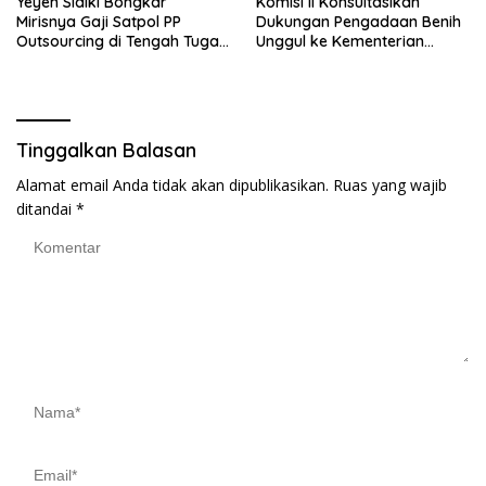
Yeyen Sidiki Bongkar
Komisi II Konsultasikan
Mirisnya Gaji Satpol PP
Dukungan Pengadaan Benih
Outsourcing di Tengah Tugas
Unggul ke Kementerian
Berat
Pertanian
Tinggalkan Balasan
Alamat email Anda tidak akan dipublikasikan.
Ruas yang wajib
ditandai
*