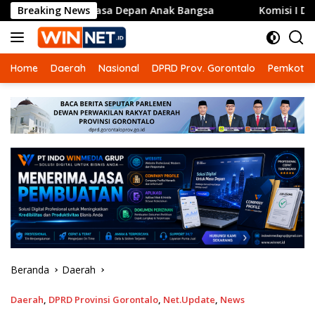
Langsung
uk Masa Depan Anak Bangsa
Breaking News
Komisi I DPRD Gorontalo 
ke
konten
Home
Daerah
Nasional
DPRD Prov. Gorontalo
Pemkot G
Beranda
Daerah
Daerah
,
DPRD Provinsi Gorontalo
,
Net.Update
,
News