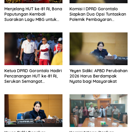
Menjelang HUT ke-81 RI, Bona
Komisi I DPRD Gorontalo
Paputungan Kembali
Siapkan Dua Opsi Tuntaskan
Suarakan Lagu MBG untuk
Polemik Pembayaran
Masa Depan Anak Bangsa
Armada Penas XVII
Ketua DPRD Gorontalo Hadiri
Yeyen Sidiki: APBD Perubahan
Pencanangan HUT ke-81 RI,
2026 Harus Berdampak
Serukan Semangat
Nyata bagi Masyarakat
Nasionalisme dan Gotong
Royong di Danau Perintis