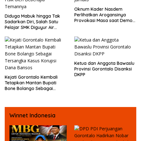
Oknum Kader Nasdem
Perlihatkan Arogansinya
Diduga Mabuk hingga Tak
Provokasi Masa saat Demo
Sadarkan Diri, Salah Satu
Dugaan Pelecehan Profesi
Pelajar SMK Diguyur Air
Jurnalis
hingga Diberikan Benturan
Fisik oleh Beberapa
Temannya
Ketua dan Anggota Bawaslu
Provinsi Gorontalo Disanksi
DKPP
Kejati Gorontalo Kembali
Tetapkan Mantan Bupati
Bone Bolango Sebagai
Tersangka Kasus Korupsi
Dana Bansos
Winnet Indonesia