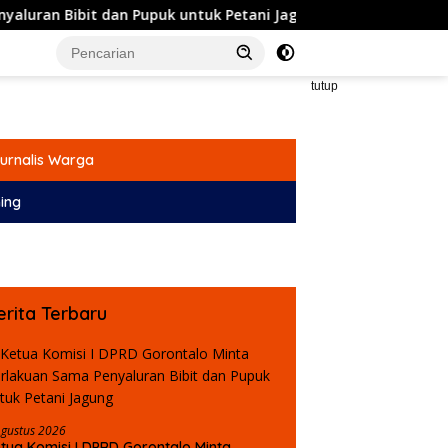
it dan Pupuk untuk Petani Jagung
Komisi IV DPRD Goro
tutup
urnalis Warga
ing
erita Terbaru
Agustus 2026
tua Komisi I DPRD Gorontalo Minta