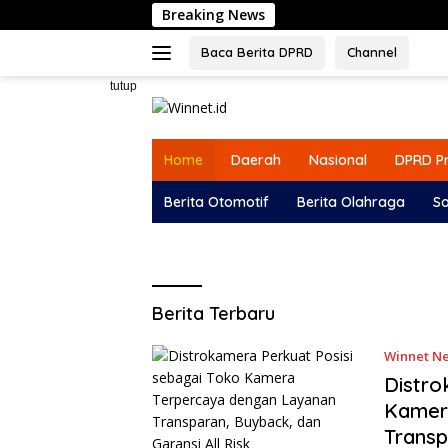
Langsung
Breaking News
Ketua
ke
konten
Baca Berita DPRD
Channel
tutup
Home
Daerah
Nasional
DPRD Pr
Berita Otomotif
Berita Olahraga
So
Winnet.id
Berita Terbaru
Winnet Ne
Distro
Kamer
Transp