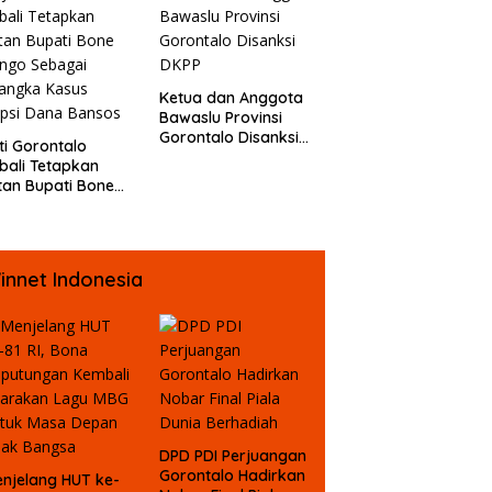
Jurnalis
uran Fisik oleh
erapa Temannya
Ketua dan Anggota
Bawaslu Provinsi
Gorontalo Disanksi
ti Gorontalo
DKPP
ali Tetapkan
an Bupati Bone
ngo Sebagai
angka Kasus
psi Dana Bansos
innet Indonesia
DPD PDI Perjuangan
Gorontalo Hadirkan
njelang HUT ke-