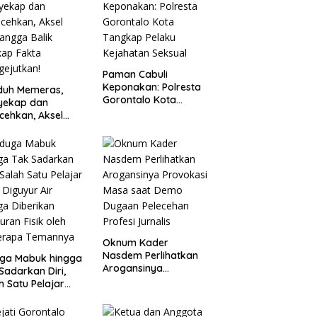
Paman Cabuli
Keponakan: Polresta
duh Memeras,
Gorontalo Kota
yekap dan
Tangkap Pelaku
cehkan, Aksel
Kejahatan Seksual
angga Balik
kap Fakta
ejutkan!
Oknum Kader
Nasdem Perlihatkan
uga Mabuk hingga
Arogansinya
Sadarkan Diri,
Provokasi Masa saat
h Satu Pelajar
Demo Dugaan
Diguyur Air
Pelecehan Profesi
ga Diberikan