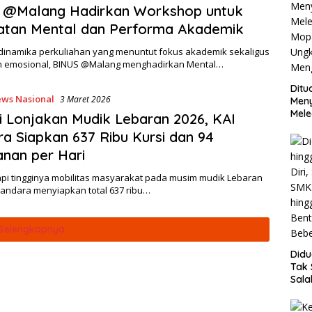
 @Malang Hadirkan Workshop untuk
atan Mental dan Performa Akademik
 dinamika perkuliahan yang menuntut fokus akademik sekaligus
 emosional, BINUS @Malang menghadirkan Mental…
Ditu
ws Nasional
3 Maret 2026
Men
Mele
 Lonjakan Mudik Lebaran 2026, KAI
Mop
a Siapkan 637 Ribu Kursi dan 94
Ung
Meng
anan per Hari
i tingginya mobilitas masyarakat pada musim mudik Lebaran
Bandara menyiapkan total 637 ribu…
Selengkapnya
Did
Tak 
Sala
SMK 
hing