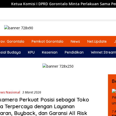
 Komisi I DPRD Gorontalo Minta Perlakuan Sama Penyaluran Bib
ov. Gorontalo
Pemkot Gorontalo
News
Net.Update
J
sial Budaya
KPU
Kesenian
Pendidikan
Winnet Stream
B
ws Nasional
3 Maret 2026
kamera Perkuat Posisi sebagai Toko
a Terpercaya dengan Layanan
7 
aran, Buyback, dan Garansi All Risk
Ke