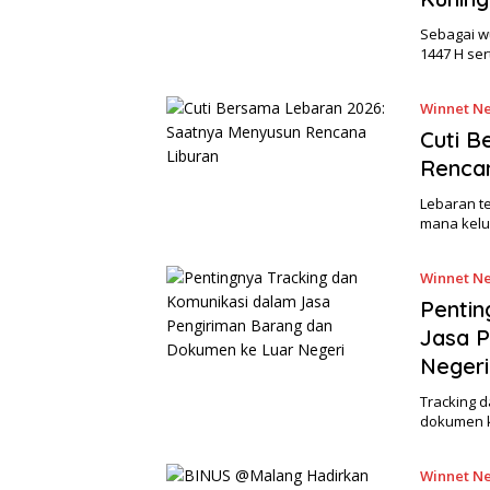
Sebagai w
1447 H se
Winnet Ne
Cuti B
Rencan
Lebaran te
mana kelu
Winnet Ne
Pentin
Jasa P
Negeri
Tracking 
dokumen k
Winnet Ne