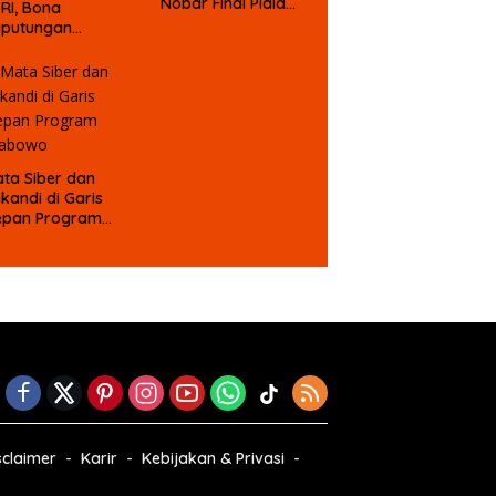
Nobar Final Piala
 RI, Bona
Dunia Berhadiah
aputungan
mbali Suarakan
gu MBG untuk
asa Depan Anak
angsa
ta Siber dan
ikandi di Garis
epan Program
rabowo
sclaimer
Karir
Kebijakan & Privasi