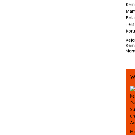
Bent
Beb
Keja
Kemb
Mant
Bola
Ters
Koru
W
Me