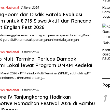
ws Nasional
Ketu
3 Maret 2026
Sama
ngRoom dan Disdik Batola Evaluasi
Jag
m untuk 8.713 Siswa Aktif dan Rencana
t English Fest 2026
tola menggelar evaluasi program pembelajaran LearningRoom
0 guru SMP, termasuk penanganan kendala jaringan…
Komi
ws Nasional
3 Maret 2026
Gor
o Multi Terminal Perluas Dampak
RSUD
Naik
mi Lokal lewat Program UMKM Kedelai
Maret 2026 – PT Pelindo Multi Terminal (SPMT), subholding PT
 Indonesia (Persero) bidang…
Pop
ws Nasional
3 Maret 2026
1
vre IV Tanjungkarang Hadirkan
otive Ramadhan Festival 2026 di Bambu
 Square