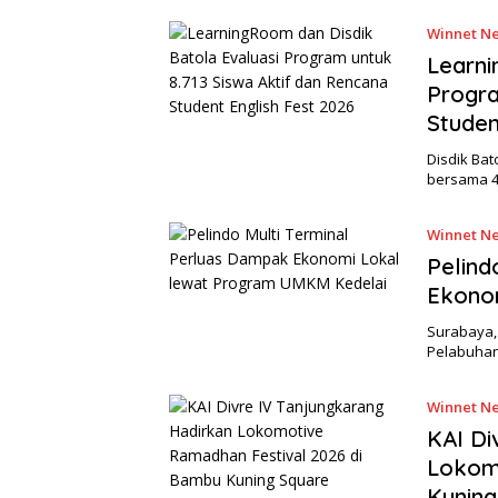
Winnet Ne
Learni
Progra
Studen
Disdik Ba
bersama 4
Winnet Ne
Pelind
Ekono
Surabaya, 
Pelabuhan
Winnet Ne
KAI Di
Lokom
Kuning