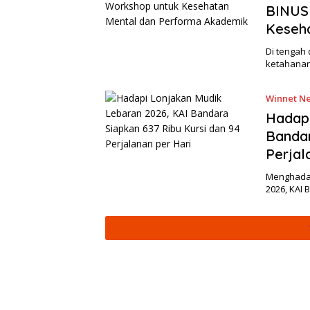
BINUS
Keseh
Di tengah
ketahanan
Winnet Ne
Hadapi
Bandar
Perjal
Menghadap
2026, KAI 