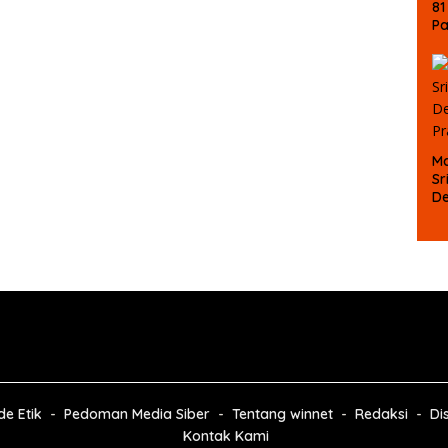
81
P
Ke
La
M
B
Ma
Sr
D
P
e Etik
Pedoman Media Siber
Tentang winnet
Redaksi
Di
Kontak Kami