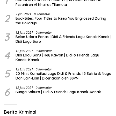
1
Komisi IV DPRD Gorontalo Tinjau Fasilitas Pondok
Pesantren Al Khairat Tilamuta
2
9 Juni 2021
0 Komentar
BookBites: Four Titles to Keep You Engrossed During
the Holidays
3
12 Juni 2021
0 Komentar
Belon Udara Panas | Didi & Friends Lagu Kanak-Kanak |
Didi Lagu Baru
4
12 Juni 2021
0 Komentar
Didi Lagu Baru | Hey Kawan | Didi & Friends Lagu
Kanak-Kanak
5
12 Juni 2021
0 Komentar
20 Minit Kompilasi Lagu Didi & Friends | 3 Satria & Naga
Dan Lain-Lain | Diceriakan oleh SSPN
6
12 Juni 2021
0 Komentar
Bunga Sakura | Didi & Friends Lagu Kanak-Kanak
Berita Kriminal