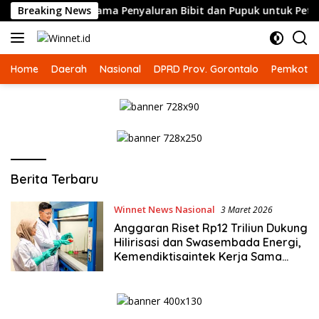
Langsung
ta Perlakuan Sama Penyaluran Bibit dan Pupuk untuk Petani Ja
Breaking News
ke
konten
Home
Daerah
Nasional
DPRD Prov. Gorontalo
Pemkot G
Winnet.id
Berita Terbaru
Winnet News Nasional
3 Maret 2026
Anggaran Riset Rp12 Triliun Dukung
Hilirisasi dan Swasembada Energi,
Kemendiktisaintek Kerja Sama
dengan MIND ID