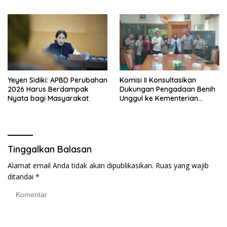
Armada Penas XVII
Nasionalisme dan Gotong
Royong di Danau Perintis
Yeyen Sidiki: APBD Perubahan
Komisi II Konsultasikan
2026 Harus Berdampak
Dukungan Pengadaan Benih
Nyata bagi Masyarakat
Unggul ke Kementerian
Pertanian
Tinggalkan Balasan
Alamat email Anda tidak akan dipublikasikan.
Ruas yang wajib
ditandai
*