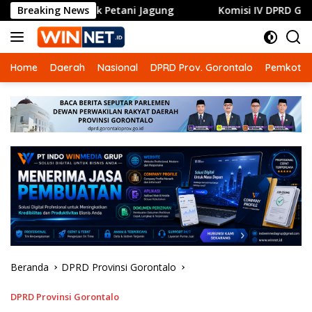
Langsung
ntuk Petani Jagung
Breaking News
Komisi IV DPRD Gorontalo Dorong R
ke
konten
Home
Daerah
Nasional
DPRD Prov. Gorontalo
Pemkot G
Beranda
DPRD Provinsi Gorontalo
DPRD Provinsi Gorontalo