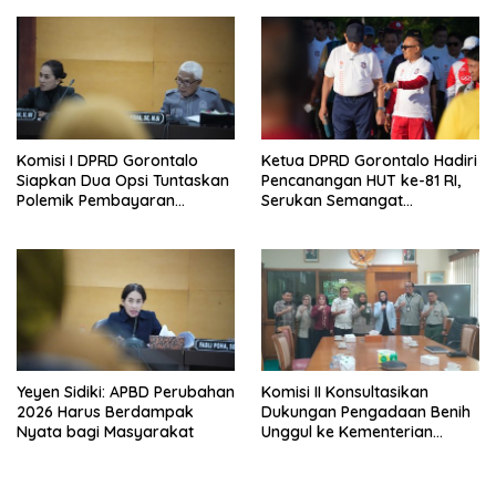
Komisi I DPRD Gorontalo
Ketua DPRD Gorontalo Hadiri
Siapkan Dua Opsi Tuntaskan
Pencanangan HUT ke-81 RI,
Polemik Pembayaran
Serukan Semangat
Armada Penas XVII
Nasionalisme dan Gotong
Royong di Danau Perintis
Yeyen Sidiki: APBD Perubahan
Komisi II Konsultasikan
2026 Harus Berdampak
Dukungan Pengadaan Benih
Nyata bagi Masyarakat
Unggul ke Kementerian
Pertanian