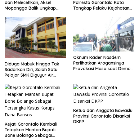
dan Melecehkan, Aksel
Polresta Gorontalo Kota
Mopangga Balik Ungkap
Tangkap Pelaku Kejahatan
Fakta Mengejutkan!
Seksual
Oknum Kader Nasdem
Perlihatkan Arogansinya
Diduga Mabuk hingga Tak
Provokasi Masa saat Demo
Sadarkan Diri, Salah Satu
Dugaan Pelecehan Profesi
Pelajar SMK Diguyur Air
Jurnalis
hingga Diberikan Benturan
Fisik oleh Beberapa
Temannya
Ketua dan Anggota Bawaslu
Provinsi Gorontalo Disanksi
DKPP
Kejati Gorontalo Kembali
Tetapkan Mantan Bupati
Bone Bolango Sebagai