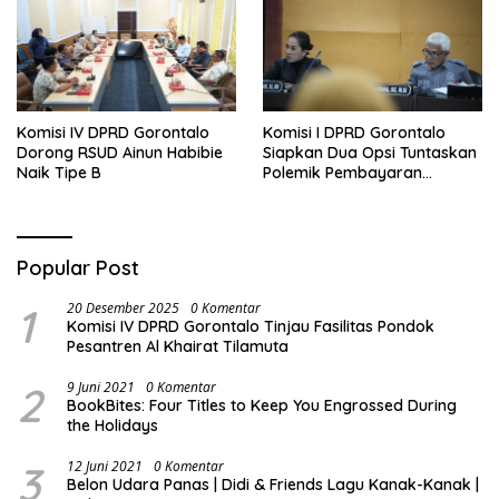
Komisi IV DPRD Gorontalo
Komisi I DPRD Gorontalo
Dorong RSUD Ainun Habibie
Siapkan Dua Opsi Tuntaskan
Naik Tipe B
Polemik Pembayaran
Armada Penas XVII
Popular Post
1
20 Desember 2025
0 Komentar
Komisi IV DPRD Gorontalo Tinjau Fasilitas Pondok
Pesantren Al Khairat Tilamuta
2
9 Juni 2021
0 Komentar
BookBites: Four Titles to Keep You Engrossed During
the Holidays
3
12 Juni 2021
0 Komentar
Belon Udara Panas | Didi & Friends Lagu Kanak-Kanak |