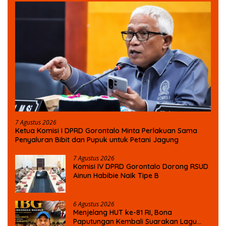
7 Agustus 2026
Ketua Komisi I DPRD Gorontalo Minta Perlakuan Sama
Penyaluran Bibit dan Pupuk untuk Petani Jagung
7 Agustus 2026
Komisi IV DPRD Gorontalo Dorong RSUD
Ainun Habibie Naik Tipe B
6 Agustus 2026
Menjelang HUT ke-81 RI, Bona
Paputungan Kembali Suarakan Lagu