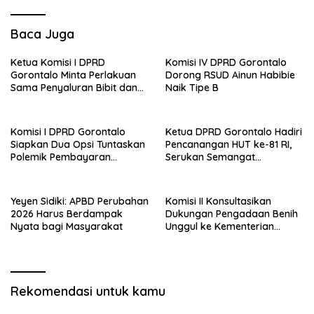
Baca Juga
Ketua Komisi I DPRD
Komisi IV DPRD Gorontalo
Gorontalo Minta Perlakuan
Dorong RSUD Ainun Habibie
Sama Penyaluran Bibit dan
Naik Tipe B
Pupuk untuk Petani Jagung
Komisi I DPRD Gorontalo
Ketua DPRD Gorontalo Hadiri
Siapkan Dua Opsi Tuntaskan
Pencanangan HUT ke-81 RI,
Polemik Pembayaran
Serukan Semangat
Armada Penas XVII
Nasionalisme dan Gotong
Royong di Danau Perintis
Yeyen Sidiki: APBD Perubahan
Komisi II Konsultasikan
2026 Harus Berdampak
Dukungan Pengadaan Benih
Nyata bagi Masyarakat
Unggul ke Kementerian
Pertanian
Rekomendasi untuk kamu