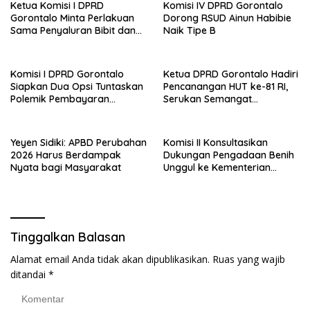
Ketua Komisi I DPRD
Komisi IV DPRD Gorontalo
Gorontalo Minta Perlakuan
Dorong RSUD Ainun Habibie
Sama Penyaluran Bibit dan
Naik Tipe B
Pupuk untuk Petani Jagung
Komisi I DPRD Gorontalo
Ketua DPRD Gorontalo Hadiri
Siapkan Dua Opsi Tuntaskan
Pencanangan HUT ke-81 RI,
Polemik Pembayaran
Serukan Semangat
Armada Penas XVII
Nasionalisme dan Gotong
Royong di Danau Perintis
Yeyen Sidiki: APBD Perubahan
Komisi II Konsultasikan
2026 Harus Berdampak
Dukungan Pengadaan Benih
Nyata bagi Masyarakat
Unggul ke Kementerian
Pertanian
Tinggalkan Balasan
Alamat email Anda tidak akan dipublikasikan.
Ruas yang wajib
ditandai
*