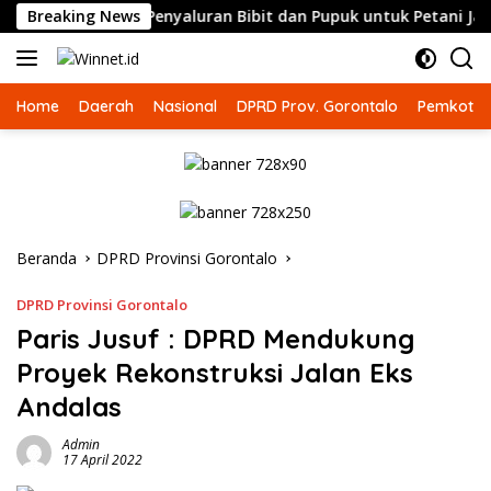
Langsung
lakuan Sama Penyaluran Bibit dan Pupuk untuk Petani Jagung
Breaking News
ke
konten
Home
Daerah
Nasional
DPRD Prov. Gorontalo
Pemkot G
Beranda
DPRD Provinsi Gorontalo
DPRD Provinsi Gorontalo
Paris Jusuf : DPRD Mendukung
Proyek Rekonstruksi Jalan Eks
Andalas
Admin
17 April 2022