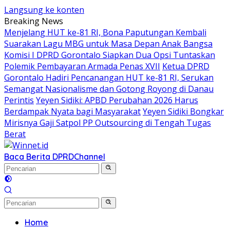
Langsung ke konten
Breaking News
Menjelang HUT ke-81 RI, Bona Paputungan Kembali
Suarakan Lagu MBG untuk Masa Depan Anak Bangsa
Komisi I DPRD Gorontalo Siapkan Dua Opsi Tuntaskan
Polemik Pembayaran Armada Penas XVII
Ketua DPRD
Gorontalo Hadiri Pencanangan HUT ke-81 RI, Serukan
Semangat Nasionalisme dan Gotong Royong di Danau
Perintis
Yeyen Sidiki: APBD Perubahan 2026 Harus
Berdampak Nyata bagi Masyarakat
Yeyen Sidiki Bongkar
Mirisnya Gaji Satpol PP Outsourcing di Tengah Tugas
Berat
Baca Berita DPRD
Channel
Home