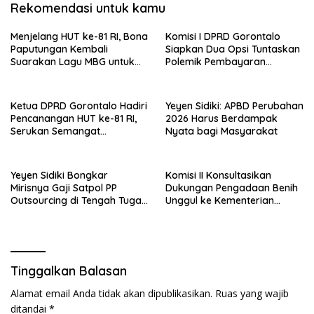
Rekomendasi untuk kamu
Menjelang HUT ke-81 RI, Bona
Komisi I DPRD Gorontalo
Paputungan Kembali
Siapkan Dua Opsi Tuntaskan
Suarakan Lagu MBG untuk
Polemik Pembayaran
Masa Depan Anak Bangsa
Armada Penas XVII
Ketua DPRD Gorontalo Hadiri
Yeyen Sidiki: APBD Perubahan
Pencanangan HUT ke-81 RI,
2026 Harus Berdampak
Serukan Semangat
Nyata bagi Masyarakat
Nasionalisme dan Gotong
Royong di Danau Perintis
Yeyen Sidiki Bongkar
Komisi II Konsultasikan
Mirisnya Gaji Satpol PP
Dukungan Pengadaan Benih
Outsourcing di Tengah Tugas
Unggul ke Kementerian
Berat
Pertanian
Tinggalkan Balasan
Alamat email Anda tidak akan dipublikasikan.
Ruas yang wajib
ditandai
*