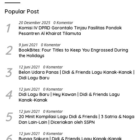
Popular Post
1
20 Desember 2025
0 Komentar
Komisi IV DPRD Gorontalo Tinjau Fasilitas Pondok
Pesantren Al Khairat Tilamuta
2
9 Juni 2021
0 Komentar
BookBites: Four Titles to Keep You Engrossed During
the Holidays
3
12 Juni 2021
0 Komentar
Belon Udara Panas | Didi & Friends Lagu Kanak-Kanak |
Didi Lagu Baru
4
12 Juni 2021
0 Komentar
Didi Lagu Baru | Hey Kawan | Didi & Friends Lagu
Kanak-Kanak
5
12 Juni 2021
0 Komentar
20 Minit Kompilasi Lagu Didi & Friends | 3 Satria & Naga
Dan Lain-Lain | Diceriakan oleh SSPN
6
12 Juni 2021
0 Komentar
Bunga Sakura | Didi & Friends Lagu Kanak-Kanak