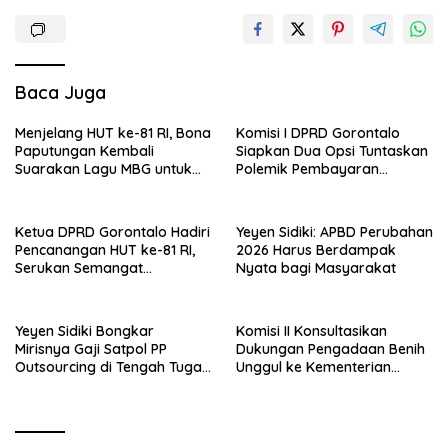
Baca Juga
Menjelang HUT ke-81 RI, Bona
Komisi I DPRD Gorontalo
Paputungan Kembali
Siapkan Dua Opsi Tuntaskan
Suarakan Lagu MBG untuk
Polemik Pembayaran
Masa Depan Anak Bangsa
Armada Penas XVII
Ketua DPRD Gorontalo Hadiri
Yeyen Sidiki: APBD Perubahan
Pencanangan HUT ke-81 RI,
2026 Harus Berdampak
Serukan Semangat
Nyata bagi Masyarakat
Nasionalisme dan Gotong
Royong di Danau Perintis
Yeyen Sidiki Bongkar
Komisi II Konsultasikan
Mirisnya Gaji Satpol PP
Dukungan Pengadaan Benih
Outsourcing di Tengah Tugas
Unggul ke Kementerian
Berat
Pertanian