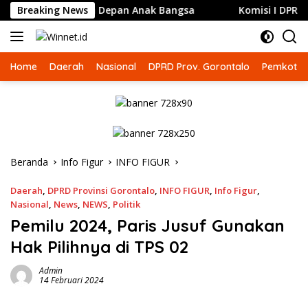
Langsung
G untuk Masa Depan Anak Bangsa
Breaking News
Komisi I DPRD Goront
ke
konten
Home
Daerah
Nasional
DPRD Prov. Gorontalo
Pemkot G
Beranda
Info Figur
INFO FIGUR
Daerah
,
DPRD Provinsi Gorontalo
,
INFO FIGUR
,
Info Figur
,
Nasional
,
News
,
NEWS
,
Politik
Pemilu 2024, Paris Jusuf Gunakan
Hak Pilihnya di TPS 02
Admin
14 Februari 2024