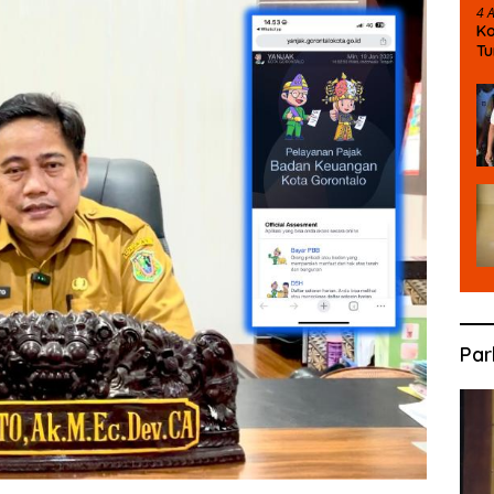
4 
Ko
T
Pe
Par