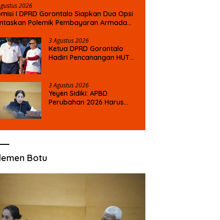
Agustus 2026
misi I DPRD Gorontalo Siapkan Dua Opsi
untaskan Polemik Pembayaran Armada
nas XVII
3 Agustus 2026
Ketua DPRD Gorontalo
Hadiri Pencanangan HUT
ke-81 RI, Serukan
Semangat Nasionalisme
dan Gotong Royong di
3 Agustus 2026
Danau Perintis
Yeyen Sidiki: APBD
Perubahan 2026 Harus
Berdampak Nyata bagi
Masyarakat
lemen Botu