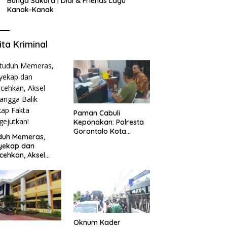
Bunga Sakura | Didi & Friends Lagu
Kanak-Kanak
ita Kriminal
Paman Cabuli
Keponakan: Polresta
Gorontalo Kota
duh Memeras,
Tangkap Pelaku
yekap dan
Kejahatan Seksual
cehkan, Aksel
angga Balik
kap Fakta
ejutkan!
Oknum Kader