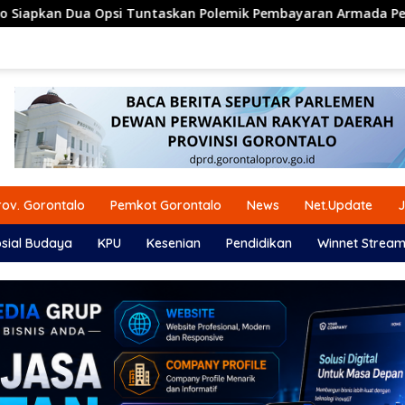
askan Polemik Pembayaran Armada Penas XVII
Ketua DP
ov. Gorontalo
Pemkot Gorontalo
News
Net.Update
J
sial Budaya
KPU
Kesenian
Pendidikan
Winnet Stream