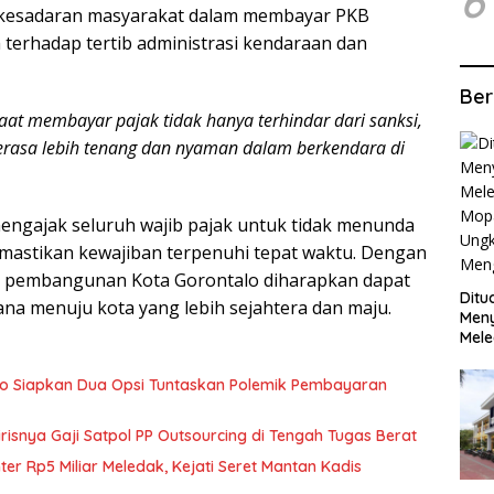
6
kesadaran masyarakat dalam membayar PKB
terhadap tertib administrasi kendaraan dan
Ber
aat membayar pajak tidak hanya terhindar dari sanksi,
erasa lebih tenang dan nyaman dalam berkendara di
ngajak seluruh wajib pajak untuk tidak menunda
astikan kewajiban terpenuhi tepat waktu. Dengan
 pembangunan Kota Gorontalo diharapkan dapat
Ditu
ana menuju kota yang lebih sejahtera dan maju.
Men
Mele
Mop
Ung
lo Siapkan Dua Opsi Tuntaskan Polemik Pembayaran
Meng
irisnya Gaji Satpol PP Outsourcing di Tengah Tugas Berat
r Rp5 Miliar Meledak, Kejati Seret Mantan Kadis