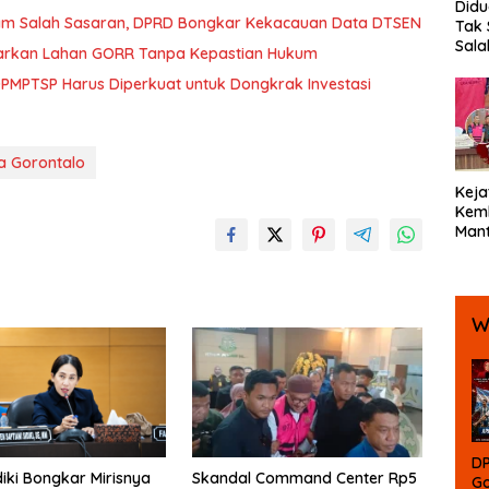
Did
cam Salah Sasaran, DPRD Bongkar Kekacauan Data DTSEN
Tak 
Sala
Biarkan Lahan GORR Tanpa Kepastian Hukum
SMK 
DPMPTSP Harus Diperkuat untuk Dongkrak Investasi
hing
Bent
Beb
a Gorontalo
Keja
Kemb
Mant
Bola
Ters
Koru
W
DP
diki Bongkar Mirisnya
Skandal Command Center Rp5
Go