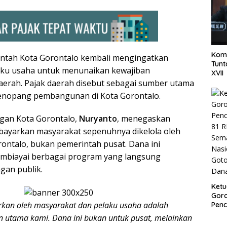
Komi
ntah Kota Gorontalo kembali mengingatkan
Tun
aku usaha untuk menunaikan kewajiban
XVII
erah. Pajak daerah disebut sebagai sumber utama
nopang pembangunan di Kota Gorontalo.
gan Kota Gorontalo,
Nuryanto
, menegaskan
bayarkan masyarakat sepenuhnya dikelola oleh
ontalo, bukan pemerintah pusat. Dana ini
mbiayai berbagai program yang langsung
gan publik.
Ket
Goro
rkan oleh masyarakat dan pelaku usaha adalah
Pen
81 R
 utama kami. Dana ini bukan untuk pusat, melainkan
Sem