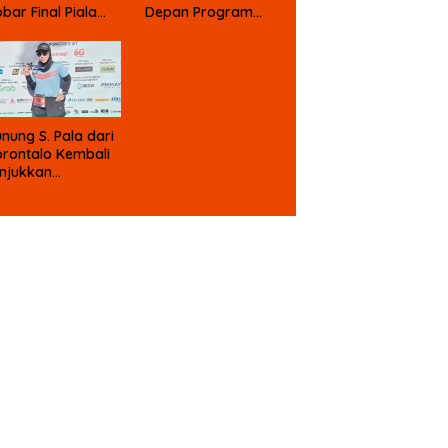
bar Final Piala
Depan Program
nia Berhadiah
Prabowo
nung S. Pala dari
rontalo Kembali
njukkan
emangat Sport
urism di
kassar Half
arathon 2026