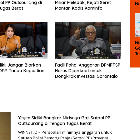
ol PP Outsourcing di
Miliar Meledak, Kejati Seret
No
ugas Berat
Mantan Kadis Kominfo
Du
Nu
Go
Tu
S
diki: Jangan Biarkan
Fadli Poha: Anggaran DPMPTSP
To
ORR Tanpa Kepastian
Harus Diperkuat untuk
Ma
Dongkrak Investasi Gorontalo
M
Yeyen Sidiki Bongkar Mirisnya Gaji Satpol PP
Outsourcing di Tengah Tugas Berat
WINNET.ID – Persoalan minimnya anggaran untuk
Satuan Polisi Pamong Praja (Satpol PP) Provinsi