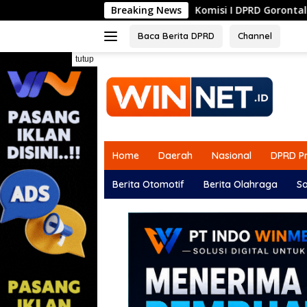
Langsung
Komisi I DPRD Gorontalo Siapkan Dua Opsi Tunt
Breaking News
ke
konten
Baca Berita DPRD
Channel
tutup
Home
Daerah
Nasional
DPRD Pr
Berita Otomotif
Berita Olahraga
So