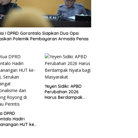
si I DPRD Gorontalo Siapkan Dua Opsi
taskan Polemik Pembayaran Armada Penas
Yeyen Sidiki: APBD
Perubahan 2026
Harus Berdampak
Nyata bagi
Masyarakat
ua DPRD
ntalo Hadiri
canangan HUT ke-
I, Serukan
angat