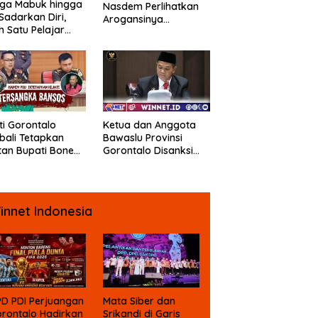
uga Mabuk hingga
Nasdem Perlihatkan
Sadarkan Diri,
Arogansinya
h Satu Pelajar
Provokasi Masa saat
Diguyur Air
Demo Dugaan
ga Diberikan
Pelecehan Profesi
uran Fisik oleh
Jurnalis
erapa Temannya
ti Gorontalo
Ketua dan Anggota
ali Tetapkan
Bawaslu Provinsi
an Bupati Bone
Gorontalo Disanksi
ngo Sebagai
DKPP
angka Kasus
psi Dana Bansos
innet Indonesia
D PDI Perjuangan
Mata Siber dan
rontalo Hadirkan
Srikandi di Garis