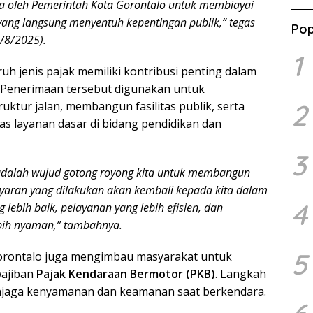
ya oleh Pemerintah Kota Gorontalo untuk membiayai
Nasi
Goto
ang langsung menyentuh kepentingan publik,” tegas
Pop
Dana
/8/2025).
1
ruh jenis pajak memiliki kontribusi penting dalam
Penerimaan tersebut digunakan untuk
2
uktur jalan, membangun fasilitas publik, serta
as layanan dasar di bidang pendidikan dan
3
dalah wujud gotong royong kita untuk membangun
yaran yang dilakukan akan kembali kepada kita dalam
4
g lebih baik, pelayanan yang lebih efisien, dan
ebih nyaman,” tambahnya.
5
Gorontalo juga mengimbau masyarakat untuk
wajiban
Pajak Kendaraan Bermotor (PKB)
. Langkah
enjaga kenyamanan dan keamanan saat berkendara.