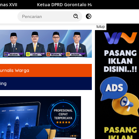
RD Gorontalo Hadiri Pencanangan HUT ke-81 RI, Serukan Seman
tutup
urnalis Warga
ing