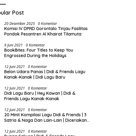
onalisme dan
ng Royong di
ular Post
u Perintis
20 Desember 2025
0 Komentar
Komisi IV DPRD Gorontalo Tinjau Fasilitas
Pondok Pesantren Al Khairat Tilamuta
9 Juni 2021
0 Komentar
BookBites: Four Titles to Keep You
Engrossed During the Holidays
12 Juni 2021
0 Komentar
Belon Udara Panas | Didi & Friends Lagu
Kanak-Kanak | Didi Lagu Baru
12 Juni 2021
0 Komentar
Didi Lagu Baru | Hey Kawan | Didi &
Friends Lagu Kanak-Kanak
12 Juni 2021
0 Komentar
20 Minit Kompilasi Lagu Didi & Friends | 3
Satria & Naga Dan Lain-Lain | Diceriakan
oleh SSPN
12 Juni 2021
0 Komentar