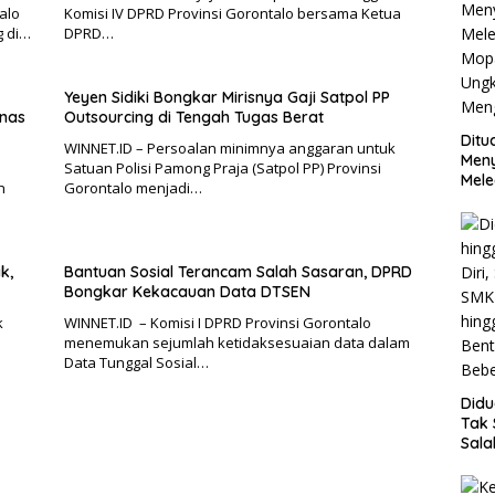
alo
Komisi IV DPRD Provinsi Gorontalo bersama Ketua
g di…
DPRD…
Yeyen Sidiki Bongkar Mirisnya Gaji Satpol PP
nas
Outsourcing di Tengah Tugas Berat
Ditu
WINNET.ID – Persoalan minimnya anggaran untuk
Men
Satuan Polisi Pamong Praja (Satpol PP) Provinsi
Mele
n
Gorontalo menjadi…
Mop
Ung
Meng
k,
Bantuan Sosial Terancam Salah Sasaran, DPRD
Bongkar Kekacauan Data DTSEN
k
WINNET.ID – Komisi I DPRD Provinsi Gorontalo
menemukan sejumlah ketidaksesuaian data dalam
Data Tunggal Sosial…
Did
Tak 
Sala
SMK 
hing