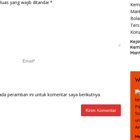
Bent
Ruas yang wajib ditandai
*
Beb
Keja
Kemb
Mant
Bola
Ters
Koru
W
ada peramban ini untuk komentar saya berikutnya.
Me