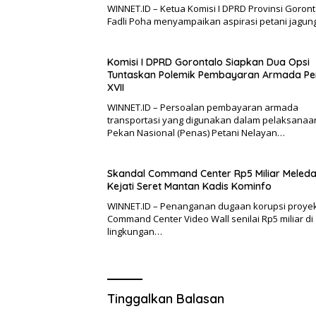
WINNET.ID – Ketua Komisi I DPRD Provinsi Goront
Fadli Poha menyampaikan aspirasi petani jagun
Komisi I DPRD Gorontalo Siapkan Dua Opsi
Tuntaskan Polemik Pembayaran Armada Pe
XVII
WINNET.ID – Persoalan pembayaran armada
transportasi yang digunakan dalam pelaksanaa
Pekan Nasional (Penas) Petani Nelayan…
Skandal Command Center Rp5 Miliar Meleda
Kejati Seret Mantan Kadis Kominfo
WINNET.ID – Penanganan dugaan korupsi proye
Command Center Video Wall senilai Rp5 miliar di
lingkungan…
Tinggalkan Balasan