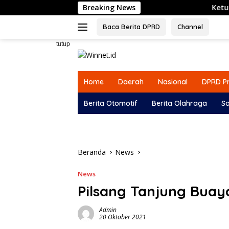
Langsung
Breaking News
Ketua Komisi I D
ke
konten
Baca Berita DPRD
Channel
tutup
Home
Daerah
Nasional
DPRD Pr
Berita Otomotif
Berita Olahraga
So
Beranda
News
News
Pilsang Tanjung Buaya
Admin
20 Oktober 2021