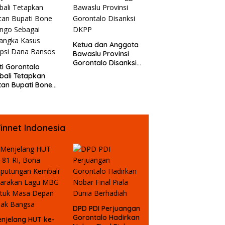
Jurnalis
uran Fisik oleh
erapa Temannya
Ketua dan Anggota
Bawaslu Provinsi
Gorontalo Disanksi
ti Gorontalo
DKPP
ali Tetapkan
an Bupati Bone
ngo Sebagai
angka Kasus
psi Dana Bansos
innet Indonesia
DPD PDI Perjuangan
Gorontalo Hadirkan
njelang HUT ke-