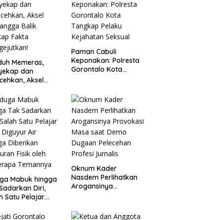
Paman Cabuli
Keponakan: Polresta
duh Memeras,
Gorontalo Kota
yekap dan
Tangkap Pelaku
cehkan, Aksel
Kejahatan Seksual
angga Balik
kap Fakta
ejutkan!
Oknum Kader
Nasdem Perlihatkan
uga Mabuk hingga
Arogansinya
Sadarkan Diri,
Provokasi Masa saat
h Satu Pelajar
Demo Dugaan
Diguyur Air
Pelecehan Profesi
ga Diberikan