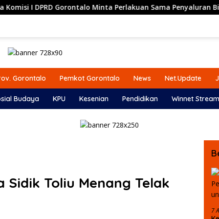
PRD Gorontalo Minta Perlakuan Sama Penyaluran Bibit dan Pup
ov. Gorontalo
Pemkot Gorontalo
News
Net.Update
J
sial Budaya
KPU
Kesenian
Pendidikan
Winnet Stream
B
 Sidik Toliu Menang Telak
7 
Ke