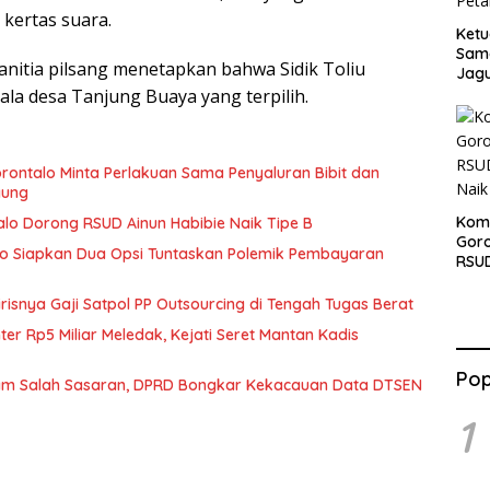
 kertas suara.
Ketu
Sama
panitia pilsang menetapkan bahwa Sidik Toliu
Jag
ala desa Tanjung Buaya yang terpilih.
rontalo Minta Perlakuan Sama Penyaluran Bibit dan
gung
Komi
alo Dorong RSUD Ainun Habibie Naik Tipe B
Gor
lo Siapkan Dua Opsi Tuntaskan Polemik Pembayaran
RSUD
Naik
irisnya Gaji Satpol PP Outsourcing di Tengah Tugas Berat
r Rp5 Miliar Meledak, Kejati Seret Mantan Kadis
Pop
cam Salah Sasaran, DPRD Bongkar Kekacauan Data DTSEN
1