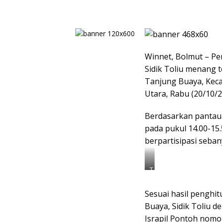
Winnet, Bolmut – Pe
Sidik Toliu menang t
Tanjung Buaya, Kec
Utara, Rabu (20/10/2
Berdasarkan pantaua
pada pukul 14.00-15.
berpartisipasi seban
T
a
m
Sesuai hasil penghi
p
a
Buaya, Sidik Toliu 
k
h
Israpil Pontoh nomo