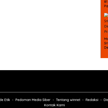
81
P
Ke
La
M
B
Ma
Sr
D
P
e Etik
Pedoman Media Siber
Tentang winnet
Redaksi
Di
Kontak Kami