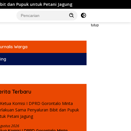
uk untuk Petani Jagung
Komisi IV DPRD Gorontalo Doron
tutup
urnalis Warga
ing
erita Terbaru
Agustus 2026
tua Komisi I DPRD Gorontalo Minta