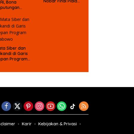
Nobar Final Piala
 RI, Bona
Dunia Berhadiah
aputungan
mbali Suarakan
gu MBG untuk
asa Depan Anak
angsa
ta Siber dan
ikandi di Garis
epan Program
rabowo
sclaimer
Karir
Kebijakan & Privasi