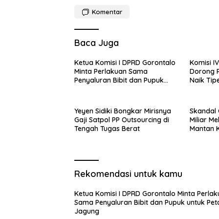
e
s
Komentar
a
T
a
Baca Juga
n
j
u
Ketua Komisi I DPRD Gorontalo
Komisi I
n
Minta Perlakuan Sama
Dorong R
g
Penyaluran Bibit dan Pupuk
Naik Tip
B
untuk Petani Jagung
u
a
y
Yeyen Sidiki Bongkar Mirisnya
Skandal
a
Gaji Satpol PP Outsourcing di
Miliar Me
.
(
Tengah Tugas Berat
Mantan 
F
o
t
o
:
Rekomendasi untuk kamu
J
e
f
Ketua Komisi I DPRD Gorontalo Minta Perla
r
Sama Penyaluran Bibit dan Pupuk untuk Pet
y
Jagung
)