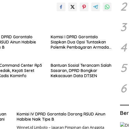
2
3
V DPRD Gorontalo
Komisi I DPRD Gorontalo
SUD Ainun Habibie
Siapkan Dua Opsi Tuntaskan
4
e B
Polemik Pembayaran Armada
Penas XVII
5
 Command Center Rp5
Bantuan Sosial Terancam Salah
ledak, Kejati Seret
Sasaran, DPRD Bongkar
Kadis Kominfo
Kekacauan Data DTSEN
6
Ber
kuan
Komisi IV DPRD Gorontalo Dorong RSUD Ainun
ani
Habibie Naik Tipe B
Winnet.id Limboto – Jajaran Pimpinan dan Anggota