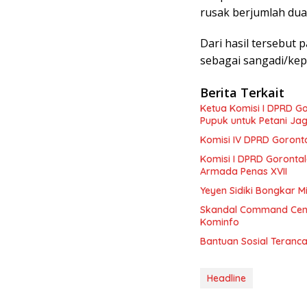
a
rusak berjumlah dua
s
i
l
Dari hasil tersebut 
p
sebagai sangadi/kep
e
r
h
Berita Terkait
i
t
Ketua Komisi I DPRD Go
u
Pupuk untuk Petani Ja
n
g
Komisi IV DPRD Goront
a
n
Komisi I DPRD Goronta
s
Armada Penas XVII
u
Yeyen Sidiki Bongkar M
a
r
Skandal Command Cente
a
Kominfo
p
i
Bantuan Sosial Teran
l
s
a
Headline
n
g
D