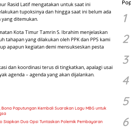
Pop
Dana
r Rasid Latif mengatakan untuk saat ini
akukan tupoksinya dan hingga saat ini belum ada
1
n yang ditemukan.
matan Kota Timur Tamrin S. Ibrahim menjelaskan
2
uh tahapan yang dilakukan oleh PPK dan PPS kami
up apapun kegiatan demi mensukseskan pesta
3
si dan koordinasi terus di tingkatkan, apalagi usai
nyak agenda – agenda yang akan dijalankan.
4
5
I, Bona Paputungan Kembali Suarakan Lagu MBG untuk
gsa
6
lo Siapkan Dua Opsi Tuntaskan Polemik Pembayaran