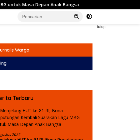
asa Depan Anak Bangsa
Komisi I DPRD Gorontalo Siapk
tutup
urnalis Warga
ing
erita Terbaru
Agustus 2026
njelang HUT ke-81 RI, Bona Paputungan