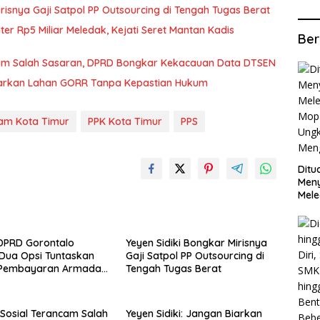
irisnya Gaji Satpol PP Outsourcing di Tengah Tugas Berat
r Rp5 Miliar Meledak, Kejati Seret Mantan Kadis
Ber
cam Salah Sasaran, DPRD Bongkar Kekacauan Data DTSEN
Biarkan Lahan GORR Tanpa Kepastian Hukum
am Kota Timur
PPK Kota Timur
PPS
Ditu
Men
Mele
Mop
Ung
Meng
 DPRD Gorontalo
Yeyen Sidiki Bongkar Mirisnya
Dua Opsi Tuntaskan
Gaji Satpol PP Outsourcing di
 Pembayaran Armada
Tengah Tugas Berat
II
Sosial Terancam Salah
Yeyen Sidiki: Jangan Biarkan