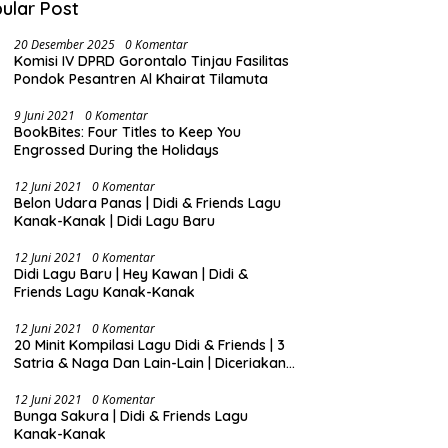
ular Post
u Perintis
20 Desember 2025
0 Komentar
Komisi IV DPRD Gorontalo Tinjau Fasilitas
Pondok Pesantren Al Khairat Tilamuta
9 Juni 2021
0 Komentar
BookBites: Four Titles to Keep You
Engrossed During the Holidays
12 Juni 2021
0 Komentar
Belon Udara Panas | Didi & Friends Lagu
Kanak-Kanak | Didi Lagu Baru
12 Juni 2021
0 Komentar
Didi Lagu Baru | Hey Kawan | Didi &
Friends Lagu Kanak-Kanak
12 Juni 2021
0 Komentar
20 Minit Kompilasi Lagu Didi & Friends | 3
Satria & Naga Dan Lain-Lain | Diceriakan
oleh SSPN
12 Juni 2021
0 Komentar
Bunga Sakura | Didi & Friends Lagu
Kanak-Kanak