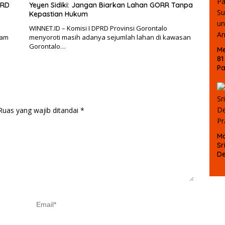
PRD
Yeyen Sidiki: Jangan Biarkan Lahan GORR Tanpa
Kepastian Hukum
WINNET.ID – Komisi I DPRD Provinsi Gorontalo
lam
menyoroti masih adanya sejumlah lahan di kawasan
Gorontalo…
Me
81
P
Ke
La
M
B
Ruas yang wajib ditandai
*
Ma
Sr
D
P