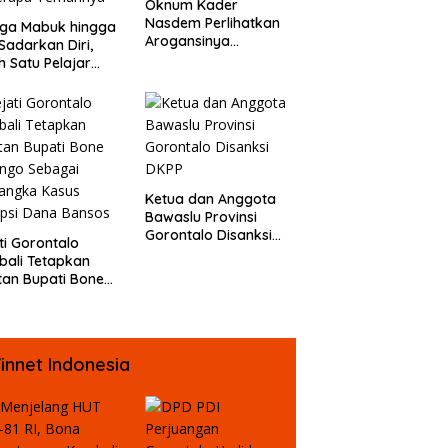
Oknum Kader
Nasdem Perlihatkan
uga Mabuk hingga
Arogansinya
Sadarkan Diri,
Provokasi Masa saat
h Satu Pelajar
Demo Dugaan
Diguyur Air
Pelecehan Profesi
ga Diberikan
Jurnalis
uran Fisik oleh
erapa Temannya
Ketua dan Anggota
Bawaslu Provinsi
Gorontalo Disanksi
ti Gorontalo
DKPP
ali Tetapkan
an Bupati Bone
ngo Sebagai
angka Kasus
psi Dana Bansos
innet Indonesia