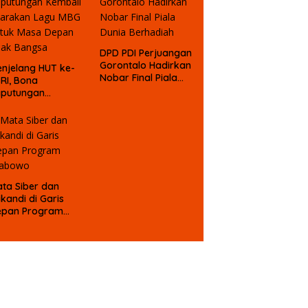
DPD PDI Perjuangan
Gorontalo Hadirkan
njelang HUT ke-
Nobar Final Piala
 RI, Bona
Dunia Berhadiah
aputungan
mbali Suarakan
gu MBG untuk
asa Depan Anak
angsa
ta Siber dan
ikandi di Garis
epan Program
rabowo