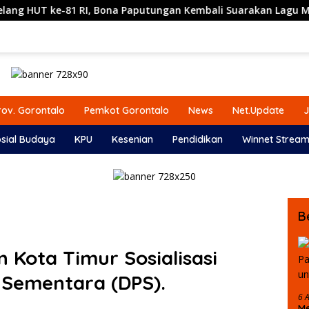
-81 RI, Bona Paputungan Kembali Suarakan Lagu MBG untuk M
ov. Gorontalo
Pemkot Gorontalo
News
Net.Update
J
sial Budaya
KPU
Kesenian
Pendidikan
Winnet Stream
B
 Kota Timur Sosialisasi
h Sementara (DPS).
6 
Me