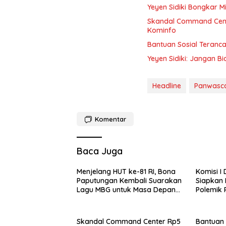
Yeyen Sidiki Bongkar M
Skandal Command Cente
Kominfo
Bantuan Sosial Teran
Yeyen Sidiki: Jangan 
Headline
Panwasc
Komentar
Baca Juga
Menjelang HUT ke-81 RI, Bona
Komisi I
Paputungan Kembali Suarakan
Siapkan 
Lagu MBG untuk Masa Depan
Polemik
Anak Bangsa
Penas XV
Skandal Command Center Rp5
Bantuan 