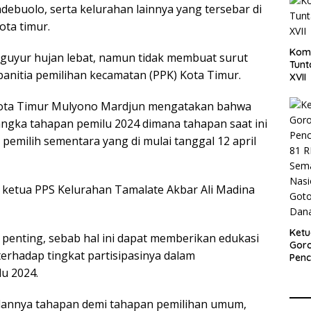
ebuolo, serta kelurahan lainnya yang tersebar di
ota timur.
Komi
guyur hujan lebat, namun tidak membuat surut
Tun
panitia pemilihan kecamatan (PPK) Kota Timur.
XVII
Kota Timur Mulyono Mardjun mengatakan bahwa
rangka tahapan pemilu 2024 dimana tahapan saat ini
emilih sementara yang di mulai tanggal 12 april
ketua PPS Kelurahan Tamalate Akbar Ali Madina
Ket
at penting, sebab hal ini dapat memberikan edukasi
Goro
erhadap tingkat partisipasinya dalam
Pen
81 R
u 2024.
Sem
Nasi
lannya tahapan demi tahapan pemilihan umum,
Goto