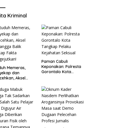
ita Kriminal
Paman Cabuli
Keponakan: Polresta
duh Memeras,
Gorontalo Kota
yekap dan
Tangkap Pelaku
cehkan, Aksel
Kejahatan Seksual
angga Balik
kap Fakta
ejutkan!