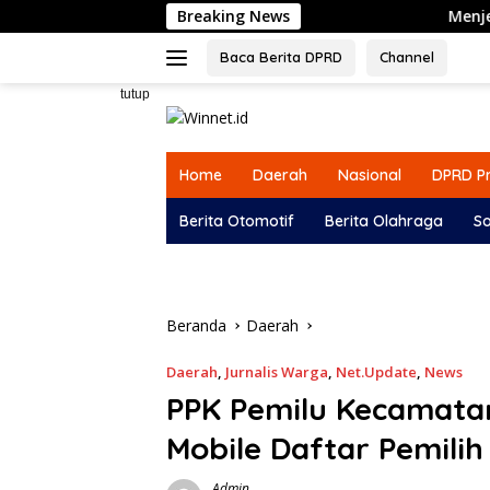
Langsung
Breaking News
Menjelang HUT ke
ke
konten
Baca Berita DPRD
Channel
tutup
Home
Daerah
Nasional
DPRD Pr
Berita Otomotif
Berita Olahraga
So
Beranda
Daerah
Daerah
,
Jurnalis Warga
,
Net.Update
,
News
PPK Pemilu Kecamatan
Mobile Daftar Pemili
Admin