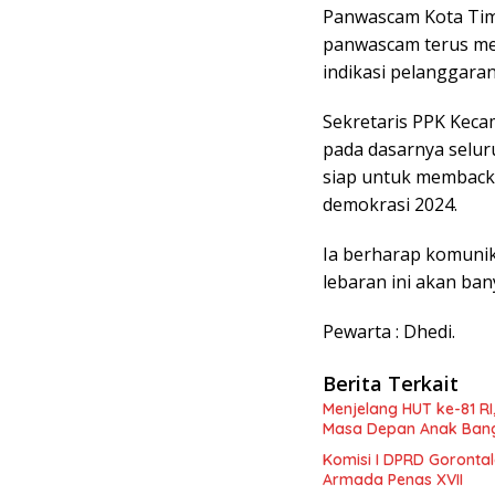
Panwascam Kota Timu
panwascam terus mel
indikasi pelanggara
Sekretaris PPK Keca
pada dasarnya selur
siap untuk memback
demokrasi 2024.
Ia berharap komunika
lebaran ini akan ba
Pewarta : Dhedi.
Berita Terkait
Menjelang HUT ke-81 R
Masa Depan Anak Ban
Komisi I DPRD Goronta
Armada Penas XVII