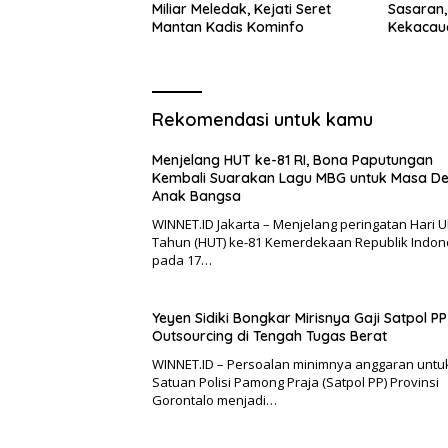
Miliar Meledak, Kejati Seret
Sasaran
Mantan Kadis Kominfo
Kekacau
Rekomendasi untuk kamu
Menjelang HUT ke-81 RI, Bona Paputungan
Kembali Suarakan Lagu MBG untuk Masa D
Anak Bangsa
WINNET.ID Jakarta – Menjelang peringatan Hari U
Tahun (HUT) ke-81 Kemerdekaan Republik Indon
pada 17…
Yeyen Sidiki Bongkar Mirisnya Gaji Satpol PP
Outsourcing di Tengah Tugas Berat
WINNET.ID – Persoalan minimnya anggaran untu
Satuan Polisi Pamong Praja (Satpol PP) Provinsi
Gorontalo menjadi…