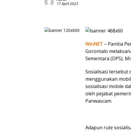
17 April 2023
WinNET
– Panitia Pe
Gorontalo melaksana
Sementara (DPS), Mi
Sosialisasi tersebut
menggunakan mobil 
sosialisasi mobile d
oleh pejabat pemeri
Panwascam.
Adapun rute sosialis