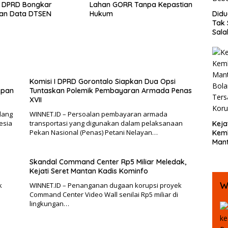
, DPRD Bongkar
Lahan GORR Tanpa Kepastian
Did
an Data DTSEN
Hukum
Tak 
Sala
SMK 
hing
Bent
Beb
Komisi I DPRD Gorontalo Siapkan Dua Opsi
epan
Tuntaskan Polemik Pembayaran Armada Penas
XVII
lang
WINNET.ID – Persoalan pembayaran armada
esia
transportasi yang digunakan dalam pelaksanaan
Keja
Pekan Nasional (Penas) Petani Nelayan…
Kemb
Mant
Bola
Ters
Skandal Command Center Rp5 Miliar Meledak,
Koru
Kejati Seret Mantan Kadis Kominfo
W
k
WINNET.ID – Penanganan dugaan korupsi proyek
Command Center Video Wall senilai Rp5 miliar di
lingkungan…