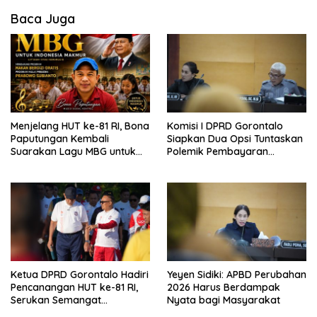
Baca Juga
Menjelang HUT ke-81 RI, Bona
Komisi I DPRD Gorontalo
Paputungan Kembali
Siapkan Dua Opsi Tuntaskan
Suarakan Lagu MBG untuk
Polemik Pembayaran
Masa Depan Anak Bangsa
Armada Penas XVII
Ketua DPRD Gorontalo Hadiri
Yeyen Sidiki: APBD Perubahan
Pencanangan HUT ke-81 RI,
2026 Harus Berdampak
Serukan Semangat
Nyata bagi Masyarakat
Nasionalisme dan Gotong