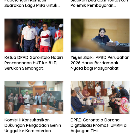
Suarakan Lagu MBG untuk
Polemik Pembayaran
Masa Depan Anak Bangsa
Armada Penas XVII
Ketua DPRD Gorontalo Hadiri
Yeyen Sidiki: APBD Perubahan
Pencanangan HUT ke-81 RI,
2026 Harus Berdampak
Serukan Semangat
Nyata bagi Masyarakat
Nasionalisme dan Gotong
Royong di Danau Perintis
Komisi II Konsultasikan
DPRD Gorontalo Dorong
Dukungan Pengadaan Benih
Digitalisasi Promosi UMKM di
Unggul ke Kementerian
Anjungan TMII