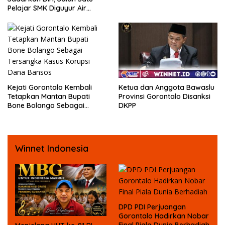
Dugaan Pelecehan Profesi
Pelajar SMK Diguyur Air
Jurnalis
hingga Diberikan Benturan
Fisik oleh Beberapa
Temannya
Kejati Gorontalo Kembali
Ketua dan Anggota Bawaslu
Tetapkan Mantan Bupati
Provinsi Gorontalo Disanksi
Bone Bolango Sebagai
DKPP
Tersangka Kasus Korupsi
Dana Bansos
Winnet Indonesia
DPD PDI Perjuangan
Gorontalo Hadirkan Nobar