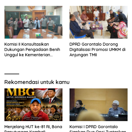
Royong di Danau Perintis
Komisi II Konsultasikan
DPRD Gorontalo Dorong
Dukungan Pengadaan Benih
Digitalisasi Promosi UMKM di
Unggul ke Kementerian
Anjungan TMII
Pertanian
Rekomendasi untuk kamu
Menjelang HUT ke-81 RI, Bona
Komisi I DPRD Gorontalo
Paputungan Kembali
Siapkan Dua Opsi Tuntaskan