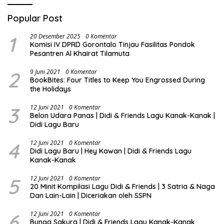
Popular Post
1
20 Desember 2025
0 Komentar
Komisi IV DPRD Gorontalo Tinjau Fasilitas Pondok
Pesantren Al Khairat Tilamuta
2
9 Juni 2021
0 Komentar
BookBites: Four Titles to Keep You Engrossed During
the Holidays
3
12 Juni 2021
0 Komentar
Belon Udara Panas | Didi & Friends Lagu Kanak-Kanak |
Didi Lagu Baru
4
12 Juni 2021
0 Komentar
Didi Lagu Baru | Hey Kawan | Didi & Friends Lagu
Kanak-Kanak
5
12 Juni 2021
0 Komentar
20 Minit Kompilasi Lagu Didi & Friends | 3 Satria & Naga
Dan Lain-Lain | Diceriakan oleh SSPN
6
12 Juni 2021
0 Komentar
Bunga Sakura | Didi & Friends Lagu Kanak-Kanak