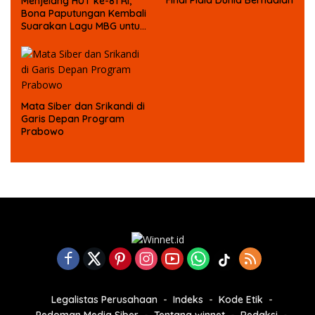
Final Piala Dunia Berhadiah
Menjelang HUT ke-81 RI,
Bona Paputungan Kembali
Suarakan Lagu MBG untuk
Masa Depan Anak Bangsa
Mata Siber dan Srikandi di
Garis Depan Program
Prabowo
Legalistas Perusahaan
Indeks
Kode Etik