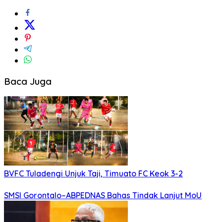
Baca Juga
BVFC Tuladengi Unjuk Taji, Timuato FC Keok 3-2
SMSI Gorontalo–ABPEDNAS Bahas Tindak Lanjut MoU