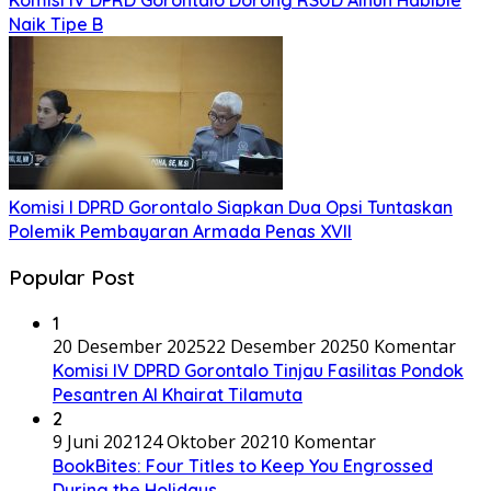
Komisi IV DPRD Gorontalo Dorong RSUD Ainun Habibie
Naik Tipe B
Komisi I DPRD Gorontalo Siapkan Dua Opsi Tuntaskan
Polemik Pembayaran Armada Penas XVII
Popular Post
1
20 Desember 2025
22 Desember 2025
0 Komentar
Komisi IV DPRD Gorontalo Tinjau Fasilitas Pondok
Pesantren Al Khairat Tilamuta
2
9 Juni 2021
24 Oktober 2021
0 Komentar
BookBites: Four Titles to Keep You Engrossed
During the Holidays