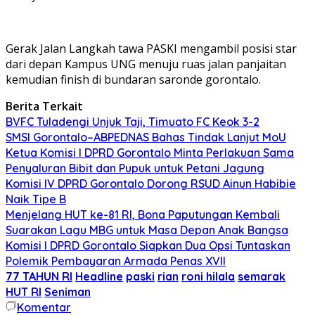
Gerak Jalan Langkah tawa PASKI mengambil posisi star
dari depan Kampus UNG menuju ruas jalan panjaitan
kemudian finish di bundaran saronde gorontalo.
Berita Terkait
BVFC Tuladengi Unjuk Taji, Timuato FC Keok 3-2
SMSI Gorontalo–ABPEDNAS Bahas Tindak Lanjut MoU
Ketua Komisi I DPRD Gorontalo Minta Perlakuan Sama
Penyaluran Bibit dan Pupuk untuk Petani Jagung
Komisi IV DPRD Gorontalo Dorong RSUD Ainun Habibie
Naik Tipe B
Menjelang HUT ke-81 RI, Bona Paputungan Kembali
Suarakan Lagu MBG untuk Masa Depan Anak Bangsa
Komisi I DPRD Gorontalo Siapkan Dua Opsi Tuntaskan
Polemik Pembayaran Armada Penas XVII
77 TAHUN RI
Headline
paski
rian
roni hilala
semarak
HUT RI
Seniman
Komentar