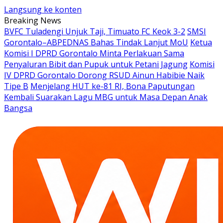
Langsung ke konten
Breaking News
BVFC Tuladengi Unjuk Taji, Timuato FC Keok 3-2
SMSI
Gorontalo–ABPEDNAS Bahas Tindak Lanjut MoU
Ketua
Komisi I DPRD Gorontalo Minta Perlakuan Sama
Penyaluran Bibit dan Pupuk untuk Petani Jagung
Komisi
IV DPRD Gorontalo Dorong RSUD Ainun Habibie Naik
Tipe B
Menjelang HUT ke-81 RI, Bona Paputungan
Kembali Suarakan Lagu MBG untuk Masa Depan Anak
Bangsa