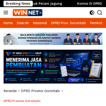
Langsung
 untuk Petani Jagung
Breaking News
Komisi IV DPRD Gorontalo Dorong
ke
konten
Home
Daerah
Nasional
DPRD Prov. Gorontalo
Pemkot G
Beranda
DPRD Provinsi Gorontalo
DPRD Provinsi Gorontalo