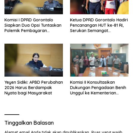
Komisi I DPRD Gorontalo
Ketua DPRD Gorontalo Hadiri
Siapkan Dua Opsi Tuntaskan
Pencanangan HUT ke-81 RI,
Polemik Pembayaran
Serukan Semangat
Armada Penas XVII
Nasionalisme dan Gotong
Royong di Danau Perintis
Yeyen Sidiki: APBD Perubahan
Komisi II Konsultasikan
2026 Harus Berdampak
Dukungan Pengadaan Benih
Nyata bagi Masyarakat
Unggul ke Kementerian
Pertanian
Tinggalkan Balasan
Alamat email Anda tidak akan dipublikasikan.
Ruas yang wajib