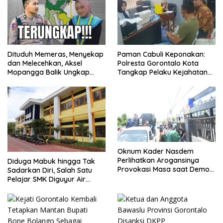
Dituduh Memeras, Menyekap
Paman Cabuli Keponakan:
dan Melecehkan, Aksel
Polresta Gorontalo Kota
Mopangga Balik Ungkap
Tangkap Pelaku Kejahatan
Fakta Mengejutkan!
Seksual
Oknum Kader Nasdem
Perlihatkan Arogansinya
Diduga Mabuk hingga Tak
Provokasi Masa saat Demo
Sadarkan Diri, Salah Satu
Dugaan Pelecehan Profesi
Pelajar SMK Diguyur Air
Jurnalis
hingga Diberikan Benturan
Fisik oleh Beberapa
Temannya