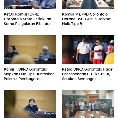
Ketua Komisi I DPRD
Komisi IV DPRD Gorontalo
Gorontalo Minta Perlakuan
Dorong RSUD Ainun Habibie
Sama Penyaluran Bibit dan
Naik Tipe B
Pupuk untuk Petani Jagung
Komisi I DPRD Gorontalo
Ketua DPRD Gorontalo Hadiri
Siapkan Dua Opsi Tuntaskan
Pencanangan HUT ke-81 RI,
Polemik Pembayaran
Serukan Semangat
Armada Penas XVII
Nasionalisme dan Gotong
Royong di Danau Perintis