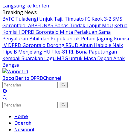
Langsung ke konten
Breaking News
BVFC Tuladengi Unjuk Taji, Timuato FC Keok 3-2
SMSI
Gorontalo–ABPEDNAS Bahas Tindak Lanjut MoU
Ketua
Komisi I DPRD Gorontalo Minta Perlakuan Sama
Penyaluran Bibit dan Pupuk untuk Petani Jagung
Komisi
IV DPRD Gorontalo Dorong RSUD Ainun Habibie Naik
Tipe B
Menjelang HUT ke-81 RI, Bona Paputungan
Kembali Suarakan Lagu MBG untuk Masa Depan Anak
Bangsa
Baca Berita DPRD
Channel
Home
Daerah
Nasional