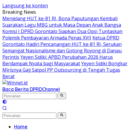
Langsung ke konten
Breaking News
Menjelang HUT ke-81 RI, Bona Paputungan Kembali
Suarakan Lagu MBG untuk Masa Depan Anak Bangsa
Komisi I DPRD Gorontalo Siapkan Dua Opsi Tuntaskan
Polemik Pembayaran Armada Penas XVII
Ketua DPRD
Gorontalo Hadiri Pencanangan HUT ke-81 RI, Serukan
Semangat Nasionalisme dan Gotong Royong di Danau
Perintis
Yeyen Sidiki: APBD Perubahan 2026 Harus
Berdampak Nyata bagi Masyarakat
Yeyen Sidiki Bongkar
Mirisnya Gaji Satpol PP Outsourcing di Tengah Tugas
Berat
Baca Berita DPRD
Channel
Home