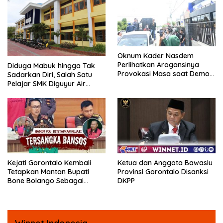
Oknum Kader Nasdem
Perlihatkan Arogansinya
Diduga Mabuk hingga Tak
Provokasi Masa saat Demo
Sadarkan Diri, Salah Satu
Dugaan Pelecehan Profesi
Pelajar SMK Diguyur Air
Jurnalis
hingga Diberikan Benturan
Fisik oleh Beberapa
Temannya
Kejati Gorontalo Kembali
Ketua dan Anggota Bawaslu
Tetapkan Mantan Bupati
Provinsi Gorontalo Disanksi
Bone Bolango Sebagai
DKPP
Tersangka Kasus Korupsi
Dana Bansos