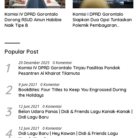
Komisi IV DPRD Gorontalo
Komisi I DPRD Gorontalo
Dorong RSUD Ainun Habibie
Siapkan Dua Opsi Tuntaskan
Naik Tipe B
Polemik Pembayaran
Armada Penas XVII
Popular Post
1
20 Desember 2025
0 Komentar
Komisi IV DPRD Gorontalo Tinjau Fasilitas Pondok
Pesantren Al Khairat Tilamuta
2
9 Juni 2021
0 Komentar
BookBites: Four Titles to Keep You Engrossed During
the Holidays
3
12 Juni 2021
0 Komentar
Belon Udara Panas | Didi & Friends Lagu Kanak-Kanak |
Didi Lagu Baru
4
12 Juni 2021
0 Komentar
Didi Lagu Baru | Hey Kawan | Didi & Friends Lagu