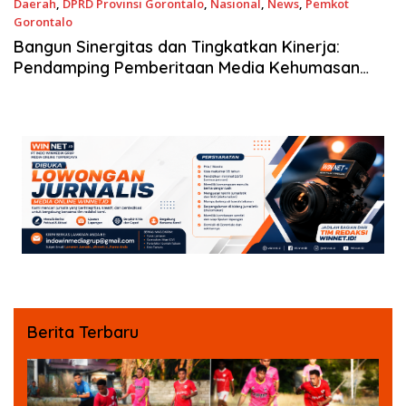
Daerah
,
DPRD Provinsi Gorontalo
,
Nasional
,
News
,
Pemkot
Gorontalo
6 Agustus 2023
Bangun Sinergitas dan Tingkatkan Kinerja:
Pendamping Pemberitaan Media Kehumasan
DPRD Provinsi Gorontalo Gelar Diskusi dan Tukar
Pikiran
Berita Terbaru