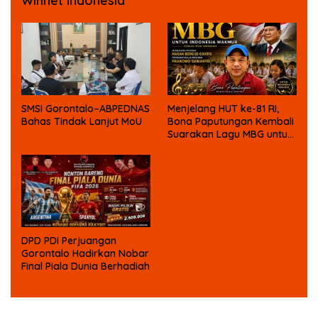
Winnet Indonesia
SMSI Gorontalo–ABPEDNAS
Menjelang HUT ke-81 RI,
Bahas Tindak Lanjut MoU
Bona Paputungan Kembali
Suarakan Lagu MBG untuk
Masa Depan Anak Bangsa
DPD PDI Perjuangan
Gorontalo Hadirkan Nobar
Final Piala Dunia Berhadiah